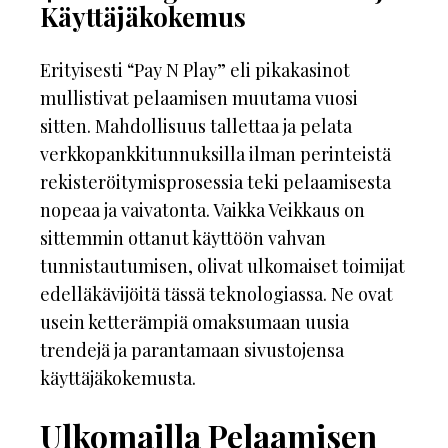
Käyttäjäkokemus
Erityisesti “Pay N Play” eli pikakasinot
mullistivat pelaamisen muutama vuosi
sitten. Mahdollisuus tallettaa ja pelata
verkkopankkitunnuksilla ilman perinteistä
rekisteröitymisprosessia teki pelaamisesta
nopeaa ja vaivatonta. Vaikka Veikkaus on
sittemmin ottanut käyttöön vahvan
tunnistautumisen, olivat ulkomaiset toimijat
edelläkävijöitä tässä teknologiassa. Ne ovat
usein ketterämpiä omaksumaan uusia
trendejä ja parantamaan sivustojensa
käyttäjäkokemusta.
Ulkomailla Pelaamisen