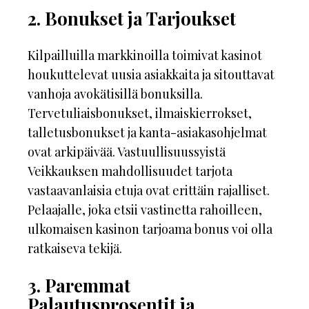
2. Bonukset ja Tarjoukset
Kilpailluilla markkinoilla toimivat kasinot
houkuttelevat uusia asiakkaita ja sitouttavat
vanhoja avokätisillä bonuksilla.
Tervetuliaisbonukset, ilmaiskierrokset,
talletusbonukset ja kanta-asiakasohjelmat
ovat arkipäivää. Vastuullisuussyistä
Veikkauksen mahdollisuudet tarjota
vastaavanlaisia etuja ovat erittäin rajalliset.
Pelaajalle, joka etsii vastinetta rahoilleen,
ulkomaisen kasinon tarjoama bonus voi olla
ratkaiseva tekijä.
3. Paremmat
Palautusprosentit ja