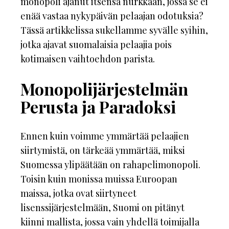
monopoli ajanut itsensä nurkkaan, jossa se ei
enää vastaa nykypäivän pelaajan odotuksia?
Tässä artikkelissa sukellamme syvälle syihin,
jotka ajavat suomalaisia pelaajia pois
kotimaisen vaihtoehdon parista.
Monopolijärjestelmän
Perusta ja Paradoksi
Ennen kuin voimme ymmärtää pelaajien
siirtymistä, on tärkeää ymmärtää, miksi
Suomessa ylipäätään on rahapelimonopoli.
Toisin kuin monissa muissa Euroopan
maissa, jotka ovat siirtyneet
lisenssijärjestelmään, Suomi on pitänyt
kiinni mallista, jossa vain yhdellä toimijalla