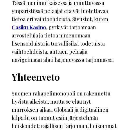
Tässä monimutkaisessa ja muuttuvassa
ympäristössä pelaajat etsivät luotettavaa
tietoa eri vaihtoehdoista. Sivustot, kuten
Casiku Kasino
, pyrkivät tarjoamaan
arvosteluja ja tietoa nimenomaan
lisensoiduista ja turvallisiksi todetuista
vaihtoehdoista, auttaen pelaajia
navigoimaan alati laajenevassa tarjonnassa.
Yhteenveto
Suomen rahapelimonopoli on rakennettu
hyvistä aikeista, mutta se elää nyt
murroksen aikaa. Globaali ja digitaalinen
kilpailu on tuonut esiin järjestelmän
heikkoudet: rajallisen tarjonnan, heikommat