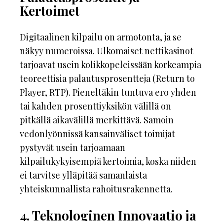
Kertoimet
Digitaalinen kilpailu on armotonta, ja se
näkyy numeroissa. Ulkomaiset nettikasinot
tarjoavat usein kolikkopeleissään korkeampia
teoreettisia palautusprosentteja (Return to
Player, RTP). Pieneltäkin tuntuva ero yhden
tai kahden prosenttiyksikön välillä on
pitkällä aikavälillä merkittävä. Samoin
vedonlyönnissä kansainväliset toimijat
pystyvät usein tarjoamaan
kilpailukykyisempiä kertoimia, koska niiden
ei tarvitse ylläpitää samanlaista
yhteiskunnallista rahoitusrakennetta.
4. Teknologinen Innovaatio ja