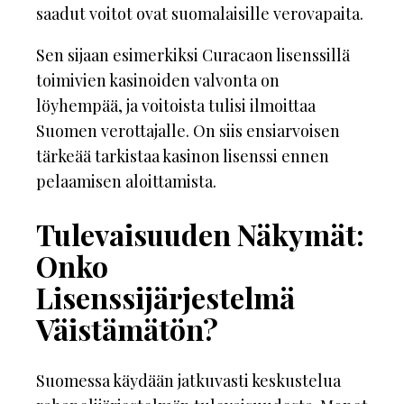
saadut voitot ovat suomalaisille verovapaita.
Sen sijaan esimerkiksi Curacaon lisenssillä
toimivien kasinoiden valvonta on
löyhempää, ja voitoista tulisi ilmoittaa
Suomen verottajalle. On siis ensiarvoisen
tärkeää tarkistaa kasinon lisenssi ennen
pelaamisen aloittamista.
Tulevaisuuden Näkymät:
Onko
Lisenssijärjestelmä
Väistämätön?
Suomessa käydään jatkuvasti keskustelua