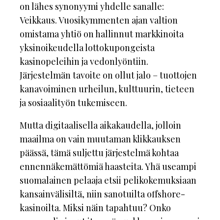
on lähes synonyymi yhdelle sanalle:
Veikkaus. Vuosikymmenten ajan valtion
omistama yhtiö on hallinnut markkinoita
yksinoikeudella lottokupongeista
kasinopeleihin ja vedonlyöntiin.
Järjestelmän tavoite on ollut jalo – tuottojen
kanavoiminen urheilun, kulttuurin, tieteen
ja sosiaalityön tukemiseen.
Mutta digitaalisella aikakaudella, jolloin
maailma on vain muutaman klikkauksen
päässä, tämä suljettu järjestelmä kohtaa
ennennäkemättömiä haasteita. Yhä useampi
suomalainen pelaaja etsii pelikokemuksiaan
kansainvälisiltä, niin sanotuilta offshore-
kasinoilta. Miksi näin tapahtuu? Onko