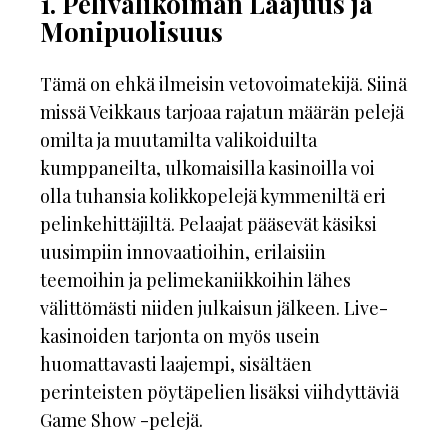
1. Pelivalikoiman Laajuus ja
Monipuolisuus
Tämä on ehkä ilmeisin vetovoimatekijä. Siinä
missä Veikkaus tarjoaa rajatun määrän pelejä
omilta ja muutamilta valikoiduilta
kumppaneilta, ulkomaisilla kasinoilla voi
olla tuhansia kolikkopelejä kymmeniltä eri
pelinkehittäjiltä. Pelaajat pääsevät käsiksi
uusimpiin innovaatioihin, erilaisiin
teemoihin ja pelimekaniikkoihin lähes
välittömästi niiden julkaisun jälkeen. Live-
kasinoiden tarjonta on myös usein
huomattavasti laajempi, sisältäen
perinteisten pöytäpelien lisäksi viihdyttäviä
Game Show -pelejä.