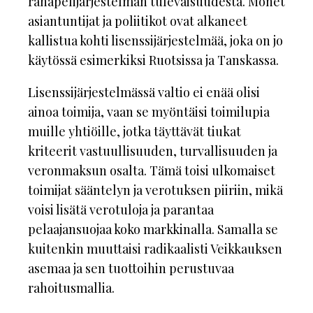
rahapelijärjestelmän tulevaisuudesta. Monet
asiantuntijat ja poliitikot ovat alkaneet
kallistua kohti lisenssijärjestelmää, joka on jo
käytössä esimerkiksi Ruotsissa ja Tanskassa.
Lisenssijärjestelmässä valtio ei enää olisi
ainoa toimija, vaan se myöntäisi toimilupia
muille yhtiöille, jotka täyttävät tiukat
kriteerit vastuullisuuden, turvallisuuden ja
veronmaksun osalta. Tämä toisi ulkomaiset
toimijat sääntelyn ja verotuksen piiriin, mikä
voisi lisätä verotuloja ja parantaa
pelaajansuojaa koko markkinalla. Samalla se
kuitenkin muuttaisi radikaalisti Veikkauksen
asemaa ja sen tuottoihin perustuvaa
rahoitusmallia.