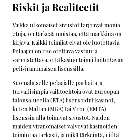
Riskit ja Realiteetit
Vaikka ulkomaiset sivustot tarjoavat monia
etuja, on tärkeää muistaa, että markkina on
kirjava. Kaikki toimijat eivät ole luotettavia.
Pelaajan on itse otettava vastuu ja
varmistettava, että kasino toimii luotettavan
peliviranomaisen lisenssillä.
Suomalaiselle pelaajalle parhaita ja
turvallisimpia vaihtoehtoja ovat Euroopan
talousalueella (ETA) lisensoidut kasinot,
kuten Maltan (MGA) tai Viron (EMTA)
lisenssin alla toimivat sivustot. Näiden
maiden viranomaiset valvovat kasinoiden
toimintaa tarkasti, ja mikä tärkeintä, niiltä