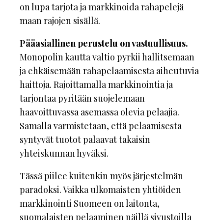
on lupa tarjota ja markkinoida rahapelejä
maan rajojen sisällä.
Pääasiallinen perustelu on vastuullisuus.
Monopolin kautta valtio pyrkii hallitsemaan
ja ehkäisemään rahapelaamisesta aiheutuvia
haittoja. Rajoittamalla markkinointia ja
tarjontaa pyritään suojelemaan
haavoittuvassa asemassa olevia pelaajia.
Samalla varmistetaan, että pelaamisesta
syntyvät tuotot palaavat takaisin
yhteiskunnan hyväksi.
Tässä piilee kuitenkin myös järjestelmän
paradoksi. Vaikka ulkomaisten yhtiöiden
markkinointi Suomeen on laitonta,
suomalaisten pelaaminen näillä sivustoilla