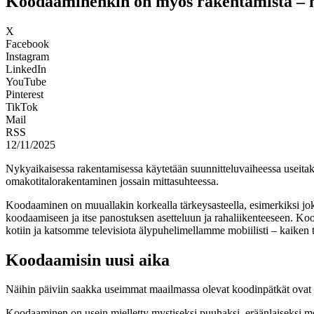
Koodaaminenkin on myös rakentamista – m
X
Facebook
Instagram
LinkedIn
YouTube
Pinterest
TikTok
Mail
RSS
12/11/2025
Nykyaikaisessa rakentamisessa käytetään suunnitteluvaiheessa useitak
omakotitalorakentaminen jossain mittasuhteessa.
Koodaaminen on muuallakin korkealla tärkeysasteella, esimerkiksi jo
koodaamiseen ja itse panostuksen asetteluun ja rahaliikenteeseen. 
kotiin ja katsomme televisiota älypuhelimellamme mobiilisti – kaiken
Koodaamisin uusi aika
Näihin päiviin saakka useimmat maailmassa olevat koodinpätkät ovat i
Koodaaminen on usein mielletty mystiseksi puuhaksi, eräänlaiseksi mod