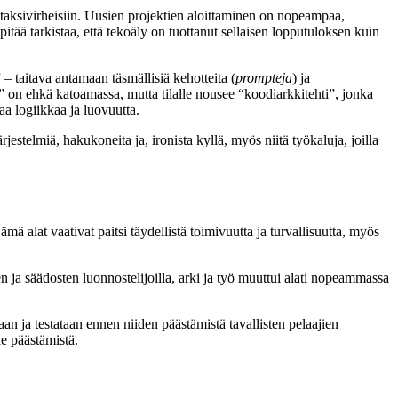
ntaksivirheisiin. Uusien projektien aloittaminen on nopeampaa,
itää tarkistaa, että tekoäly on tuottanut sellaisen lopputuloksen kuin
 taitava antamaan täsmällisiä kehotteita (
prompteja
) ja
 on ehkä katoamassa, mutta tilalle nousee “koodiarkkitehti”, jonka
a logiikkaa ja luovuutta.
stelmiä, hakukoneita ja, ironista kyllä, myös niitä työkaluja, joilla
ä alat vaativat paitsi täydellistä toimivuutta ja turvallisuutta, myös
ien ja säädosten luonnostelijoilla, arki ja työ muuttui alati nopeammassa
an ja testataan ennen niiden päästämistä tavallisten pelaajien
le päästämistä.