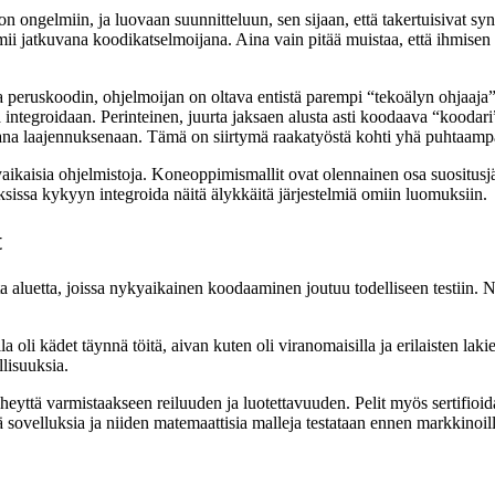
 ongelmiin, ja luovaan suunnitteluun, sen sijaan, että takertuisivat sy
ii jatkuvana koodikatselmoijana. Aina vain pitää muistaa, että ihmisen p
peruskoodin, ohjelmoijan on oltava entistä parempi “tekoälyn ohjaaja” –
tegroidaan. Perinteinen, juurta jaksaen alusta asti koodaava “koodari”
ana laajennuksenaan. Tämä on siirtymä raakatyöstä kohti yhä puhtaampa
kaisia ohjelmistoja. Koneoppimismallit ovat olennainen osa suositusjärje
ksissa kykyyn integroida näitä älykkäitä järjestelmiä omiin luomuksiin.
t
a aluetta, joissa nykyaikainen koodaaminen joutuu todelliseen testiin. Näm
a oli kädet täynnä töitä, aivan kuten oli viranomaisilla ja erilaisten lak
llisuuksia.
eyttä varmistaakseen reiluuden ja luotettavuuden. Pelit myös sertifioida
iä sovelluksia ja niiden matemaattisia malleja testataan ennen markkinoil