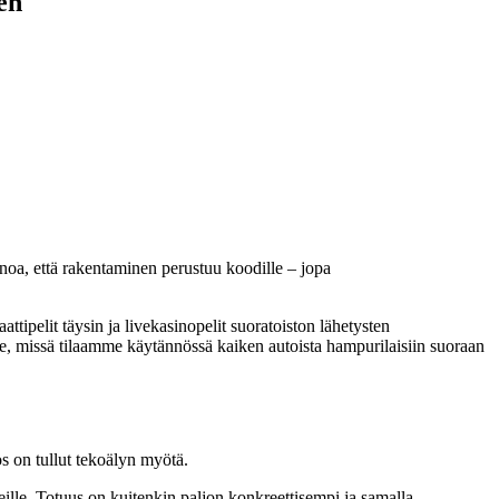
en
noa, että rakentaminen perustuu koodille – jopa
ttipelit täysin ja livekasinopelit suoratoiston lähetysten
, missä tilaamme käytännössä kaiken autoista hampurilaisiin suoraan
s on tullut tekoälyn myötä.
ille. Totuus on kuitenkin paljon konkreettisempi ja samalla