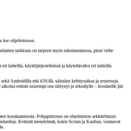
 itse ohjelmistoon.
anlainen tarkkuus on tarpeen myös rakentamisessa, pieni virhe
aitteilla, käyttöjärjestelmissä ja käytettäväksi eri laitteilla
ekä Androidilla että iOS:llä, säästäen kehitysaikaa ja resursseja.
aikoina entistä suurempi osa siirtynyt jo tekoälylle – koodarille jää
htee koodaamisesta. Pohjapiirustus on ohjelmiston arkkitehtuuri.
tandardeja. Ketterät menetelmät, kuten Scrum ja Kanban, vastaavat
la.