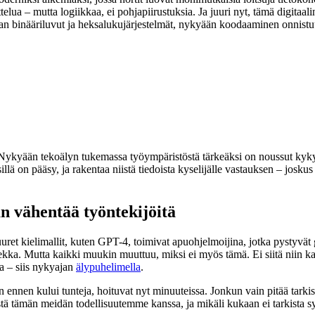
ittelua – mutta logiikkaa, ei pohjapiirustuksia. Ja juuri nyt, tämä digitaa
maan binääriluvut ja heksalukujärjestelmät, nykyään koodaaminen onnistu
 Nykyään tekoälyn tukemassa työympäristöstä tärkeäksi on noussut kyky k
illä on pääsy, ja rakentaa niistä tiedoista kyselijälle vastauksen – josku
n vähentää työntekijöitä
uuret kielimallit, kuten GPT-4, toimivat apuohjelmoijina, jotka pystyvä
kka. Mutta kaikki muukin muuttuu, miksi ei myös tämä. Ei siitä niin ka
la – siis nykyajan
älypuhelimella
.
in ennen kului tunteja, hoituvat nyt minuuteissa. Jonkun vain pitää tarkis
istä tämän meidän todellisuutemme kanssa, ja mikäli kukaan ei tarkista 