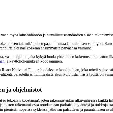
vaan myös lainsäädännön ja turvallisuusstandardien sisään rakentamista
ikokemuksen tai, mikä pahempaa, aiheuttaa taloudellisen vahingon. Sam
pilvenpiirtäjä ei näe koskaan ensimmäistä päiväänsä valmiina.
 vaatii ohjelmoijalta kykyä luoda yhtenäinen kokemus lukemattomilla eri l
män
ja käyttökokemuksen koodaaminen.
eact Native tai Flutter, luodakseen koodipohjan, joka toimii sujuvasti s
älitöntä palautetta ja minimaalista akun kulutusta. Tästä työstä on viime 
n ja ohjelmistot
at jo tekoälyn koostamia), joten rakennustenkin alkuvaiheessa kaikki lä
jelmiston rakentamisessa noudatetaan parhaita käytäntöjä ja tiukkoja s
n pienissä, nopeissa sykleissä jatkuvan palautteen ja parantamisen avul