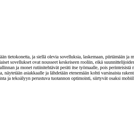
n tietokonetta, ja siellä olevia sovelluksia, laskemaan, piirtämään ja ma
aiset sovellukset ovat nousseet keskeiseen rooliin, eikä suunnittelijoiden 
nhallinnan ja monet rutiinitehtävät peräti itse työmaalle, pois perinteis
a, näytetään asiakkaalle ja lähdetään etenemään kohti varsinaista raken
inta ja tekoälyyn perustuva tuotannon optimointi, siirtyvät osaksi mobii