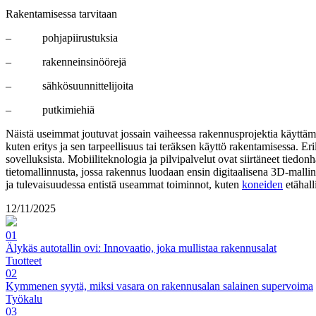
Rakentamisessa tarvitaan
– pohjapiirustuksia
– rakenneinsinöörejä
– sähkösuunnittelijoita
– putkimiehiä
Näistä useimmat joutuvat jossain vaiheessa rakennusprojektia käyttämää
kuten eritys ja sen tarpeellisuus tai teräksen käyttö rakentamisessa. Eril
sovelluksista. Mobiiliteknologia ja pilvipalvelut ovat siirtäneet tiedo
tietomallinnusta, jossa rakennus luodaan ensin digitaalisena 3D-mallin
ja tulevaisuudessa entistä useammat toiminnot, kuten
koneiden
etähall
12/11/2025
01
Älykäs autotallin ovi: Innovaatio, joka mullistaa rakennusalat
Tuotteet
02
Kymmenen syytä, miksi vasara on rakennusalan salainen supervoima
Työkalu
03