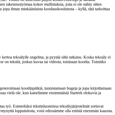
linen rakennustyömaa kokee mullistuksia, joita ei ole nähty sitten
u jopa ilman minkäänlaista koodauskoulutusta – kyllä, tätä tarkoittaa
ertoa tekoälylle ongelma, ja pyytää siltä ratkaisu. Koska tekoäly ei
s se on tekstiä, joskus kuvaa tai videota, toisinaan koodia. Toimiiko
t generoimaan koodinpätkiä, tunnistamaan bugeja ja jopa kirjoittamaan
uaa vielä ole, kun katselimme ensimmäisiä Startrek elokuvia ja
taa työ. Esimerkiksi tekstinluonnissa tekoälyjärjestelmät sortuvat
syntynyttä lopputulosta, voisi edessämme olla entistä enemmän kaaosta.