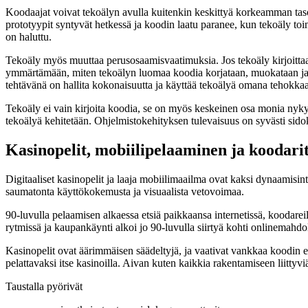
Koodaajat voivat tekoälyn avulla kuitenkin keskittyä korkeamman tason
prototyypit syntyvät hetkessä ja koodin laatu paranee, kun tekoäly toim
on haluttu.
Tekoäly myös muuttaa perusosaamisvaatimuksia. Jos tekoäly kirjoittaa 
ymmärtämään, miten tekoälyn luomaa koodia korjataan, muokataan ja in
tehtävänä on hallita kokonaisuutta ja käyttää tekoälyä omana tehokka
Tekoäly ei vain kirjoita koodia, se on myös keskeinen osa monia nykyai
tekoälyä kehitetään. Ohjelmistokehityksen tulevaisuus on syvästi sido
Kasinopelit, mobiilipelaaminen ja koodari
Digitaaliset kasinopelit ja laaja mobiilimaailma ovat kaksi dynaamisint
saumatonta käyttökokemusta ja visuaalista vetovoimaa.
90-luvulla pelaamisen alkaessa etsiä paikkaansa internetissä, koodareill
rytmissä ja kaupankäynti alkoi jo 90-luvulla siirtyä kohti onlinemahdo
Kasinopelit ovat äärimmäisen säädeltyjä, ja vaativat vankkaa koodin eh
pelattavaksi itse kasinoilla. Aivan kuten kaikkia rakentamiseen liittyv
Taustalla pyörivät