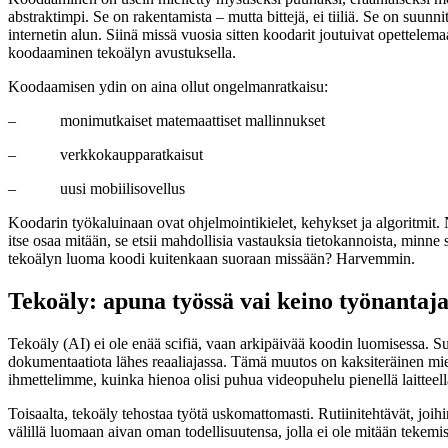
abstraktimpi. Se on rakentamista – mutta bittejä, ei tiiliä. Se on suunn
internetin alun. Siinä missä vuosia sitten koodarit joutuivat opettele
koodaaminen tekoälyn avustuksella.
Koodaamisen ydin on aina ollut ongelmanratkaisu:
– monimutkaiset matemaattiset mallinnukset
– verkkokaupparatkaisut
– uusi mobiilisovellus
Koodarin työkaluinaan ovat ohjelmointikielet, kehykset ja algoritmit.
itse osaa mitään, se etsii mahdollisia vastauksia tietokannoista, minne s
tekoälyn luoma koodi kuitenkaan suoraan missään? Harvemmin.
Tekoäly: apuna työssä vai keino työnantaja
Tekoäly (AI) ei ole enää scifiä, vaan arkipäivää koodin luomisessa. S
dokumentaatiota lähes reaaliajassa. Tämä muutos on kaksiteräinen mie
ihmettelimme, kuinka hienoa olisi puhua videopuhelu pienellä laitteel
Toisaalta, tekoäly tehostaa työtä uskomattomasti. Rutiinitehtävät, joih
välillä luomaan aivan oman todellisuutensa, jolla ei ole mitään tekem