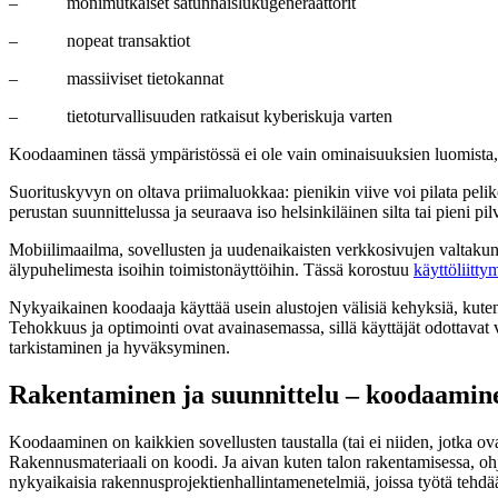
– monimutkaiset satunnaislukugeneraattorit
– nopeat transaktiot
– massiiviset tietokannat
– tietoturvallisuuden ratkaisut kyberiskuja varten
Koodaaminen tässä ympäristössä ei ole vain ominaisuuksien luomista, 
Suorituskyvyn on oltava priimaluokkaa: pienikin viive voi pilata pel
perustan suunnittelussa ja seuraava iso helsinkiläinen silta tai pieni 
Mobiilimaailma, sovellusten ja uudenaikaisten verkkosivujen valtakunta,
älypuhelimesta isoihin toimistonäyttöihin. Tässä korostuu
käyttöliitty
Nykyaikainen koodaaja käyttää usein alustojen välisiä kehyksiä, kuten R
Tehokkuus ja optimointi ovat avainasemassa, sillä käyttäjät odottavat v
tarkistaminen ja hyväksyminen.
Rakentaminen ja suunnittelu – koodaamine
Koodaaminen on kaikkien sovellusten taustalla (tai ei niiden, jotka ov
Rakennusmateriaali on koodi. Ja aivan kuten talon rakentamisessa, oh
nykyaikaisia rakennusprojektienhallintamenetelmiä, joissa työtä tehdää