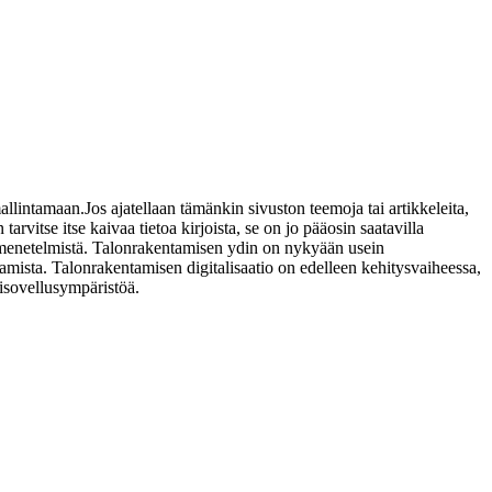
llintamaan.Jos ajatellaan tämänkin sivuston teemoja tai artikkeleita,
tarvitse itse kaivaa tietoa kirjoista, se on jo pääosin saatavilla
istä menetelmistä. Talonrakentamisen ydin on nykyään usein
tamista. Talonrakentamisen digitalisaatio on edelleen kehitysvaiheessa,
lisovellusympäristöä.