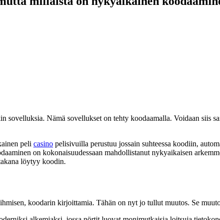
utta millaista on nykyaikainen koodaamin
in sovelluksia. Nämä sovellukset on tehty koodaamalla. Voidaan siis sa
kainen peli
casino
pelisivuilla perustuu jossain suhteessa koodiin, automaa
Koodaaminen on kokonaisuudessaan mahdollistanut nykyaikaisen arkemme
 takana löytyy koodin.
hmisen, koodarin kirjoittamia. Tähän on nyt jo tullut muutos. Se muuto
erniksi alkemiaksi, jossa nörtit luovat monimutkaisia loitsuja tietokone