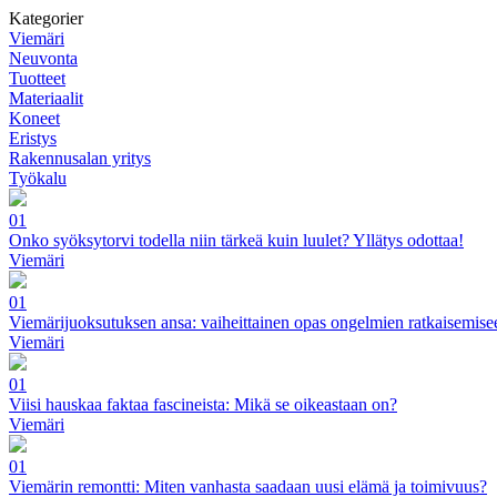
Kategorier
Viemäri
Neuvonta
Tuotteet
Materiaalit
Koneet
Eristys
Rakennusalan yritys
Työkalu
01
Onko syöksytorvi todella niin tärkeä kuin luulet? Yllätys odottaa!
Viemäri
01
Viemärijuoksutuksen ansa: vaiheittainen opas ongelmien ratkaisemise
Viemäri
01
Viisi hauskaa faktaa fascineista: Mikä se oikeastaan on?
Viemäri
01
Viemärin remontti: Miten vanhasta saadaan uusi elämä ja toimivuus?