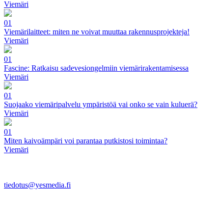
Viemäri
01
Viemärilaitteet: miten ne voivat muuttaa rakennusprojekteja!
Viemäri
01
Fascine: Ratkaisu sadevesiongelmiin viemärirakentamisessa
Viemäri
01
Suojaako viemäripalvelu ympäristöä vai onko se vain kuluerä?
Viemäri
01
Miten kaivoämpäri voi parantaa putkistosi toimintaa?
Viemäri
tiedotus@yesmedia.fi