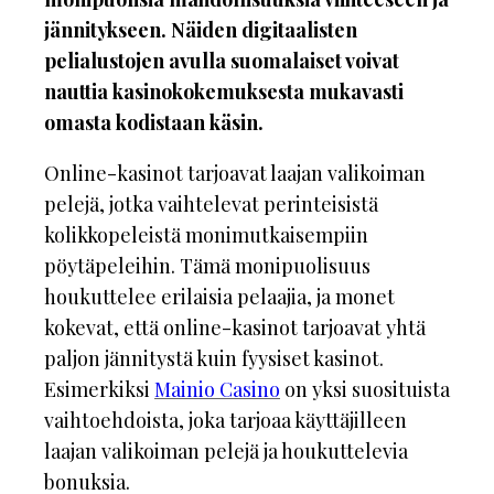
jännitykseen. Näiden digitaalisten
pelialustojen avulla suomalaiset voivat
nauttia kasinokokemuksesta mukavasti
omasta kodistaan käsin.
Online-kasinot tarjoavat laajan valikoiman
pelejä, jotka vaihtelevat perinteisistä
kolikkopeleistä monimutkaisempiin
pöytäpeleihin. Tämä monipuolisuus
houkuttelee erilaisia pelaajia, ja monet
kokevat, että online-kasinot tarjoavat yhtä
paljon jännitystä kuin fyysiset kasinot.
Esimerkiksi
Mainio Casino
on yksi suosituista
vaihtoehdoista, joka tarjoaa käyttäjilleen
laajan valikoiman pelejä ja houkuttelevia
bonuksia.