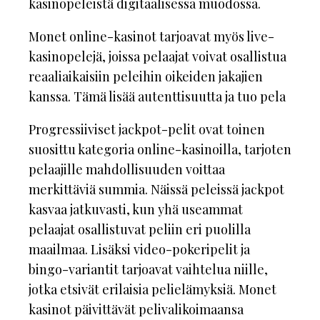
kasinopeleistä digitaalisessa muodossa.
Monet online-kasinot tarjoavat myös live-
kasinopelejä, joissa pelaajat voivat osallistua
reaaliaikaisiin peleihin oikeiden jakajien
kanssa. Tämä lisää autenttisuutta ja tuo pela
Progressiiviset jackpot-pelit ovat toinen
suosittu kategoria online-kasinoilla, tarjoten
pelaajille mahdollisuuden voittaa
merkittäviä summia. Näissä peleissä jackpot
kasvaa jatkuvasti, kun yhä useammat
pelaajat osallistuvat peliin eri puolilla
maailmaa. Lisäksi video-pokeripelit ja
bingo-variantit tarjoavat vaihtelua niille,
jotka etsivät erilaisia pelielämyksiä. Monet
kasinot päivittävät pelivalikoimaansa