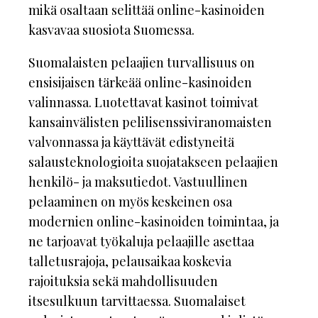
mikä osaltaan selittää online-kasinoiden
kasvavaa suosiota Suomessa.
Suomalaisten pelaajien turvallisuus on
ensisijaisen tärkeää online-kasinoiden
valinnassa. Luotettavat kasinot toimivat
kansainvälisten pelilisenssiviranomaisten
valvonnassa ja käyttävät edistyneitä
salausteknologioita suojatakseen pelaajien
henkilö- ja maksutiedot. Vastuullinen
pelaaminen on myös keskeinen osa
modernien online-kasinoiden toimintaa, ja
ne tarjoavat työkaluja pelaajille asettaa
talletusrajoja, pelausaikaa koskevia
rajoituksia sekä mahdollisuuden
itsesulkuun tarvittaessa. Suomalaiset