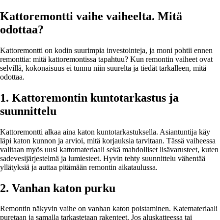
Kattoremontti vaihe vaiheelta. Mitä
odottaa?
Kattoremontti on kodin suurimpia investointeja, ja moni pohtii ennen
remonttia: mitä kattoremontissa tapahtuu? Kun remontin vaiheet ovat
selvillä, kokonaisuus ei tunnu niin suurelta ja tiedät tarkalleen, mitä
odottaa.
1. Kattoremontin kuntotarkastus ja
suunnittelu
Kattoremontti alkaa aina katon kuntotarkastuksella. Asiantuntija käy
läpi katon kunnon ja arvioi, mitä korjauksia tarvitaan. Tässä vaiheessa
valitaan myös uusi kattomateriaali sekä mahdolliset lisävarusteet, kuten
sadevesijärjestelmä ja lumiesteet. Hyvin tehty suunnittelu vähentää
yllätyksiä ja auttaa pitämään remontin aikataulussa.
2. Vanhan katon purku
Remontin näkyvin vaihe on vanhan katon poistaminen. Katemateriaali
puretaan ja samalla tarkastetaan rakenteet. Jos aluskatteessa tai