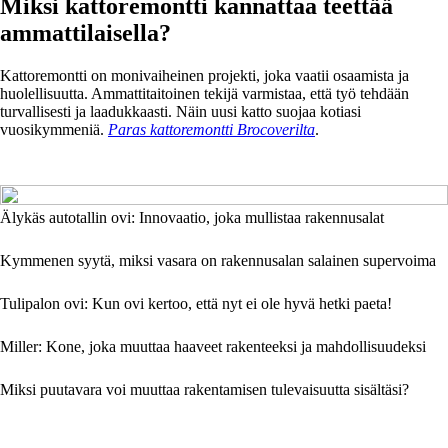
Miksi kattoremontti kannattaa teettää
ammattilaisella?
Kattoremontti on monivaiheinen projekti, joka vaatii osaamista ja
huolellisuutta. Ammattitaitoinen tekijä varmistaa, että työ tehdään
turvallisesti ja laadukkaasti. Näin uusi katto suojaa kotiasi
vuosikymmeniä.
Paras kattoremontti Brocoverilta
.
Älykäs autotallin ovi: Innovaatio, joka mullistaa rakennusalat
Kymmenen syytä, miksi vasara on rakennusalan salainen supervoima
Tulipalon ovi: Kun ovi kertoo, että nyt ei ole hyvä hetki paeta!
Miller: Kone, joka muuttaa haaveet rakenteeksi ja mahdollisuudeksi
Miksi puutavara voi muuttaa rakentamisen tulevaisuutta sisältäsi?