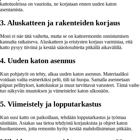
kattotuoleissa on vaurioita, ne korjataan ennen uuden katon
asentamista.
3. Aluskatteen ja rakenteiden korjaus
Moni ei näe tätä vaihetta, mutta se on kattoremontin onnistumisen
kannalta ratkaiseva. Aluskatteen ja eristysten korjaus varmistaa, että
katto pysyy tiiviinä ja kestää sääolosuhteita pitkällä aikavälillä.
4. Uuden katon asennus
Kun pohjatyöt on tehty, alkaa uuden katon asennus. Materiaaliksi
voidaan valita esimerkiksi pelti, tiili tai huopa. Samalla asennetaan
piipun pellitykset, kattoluukut ja muut tarvittavat varusteet. Tämä vaihe
tuo näkyvän muutoksen ja viimeistelee katon ulkonäön.
5. Viimeistely ja lopputarkastus
Kun uusi katto on paikoillaan, tehdään lopputarkastus ja työmaa
siistitään. Asiakas saa tietoa tehdyistä korjauksista ja ohjeet katon
huoltamiseen, jotta remontin hyöty kestää mahdollisimman pitkään.