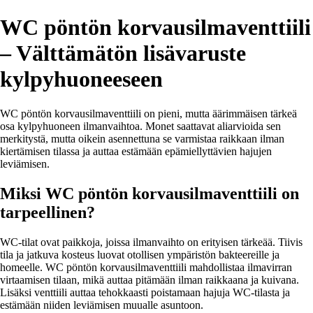
WC pöntön korvausilmaventtiili
– Välttämätön lisävaruste
kylpyhuoneeseen
WC pöntön korvausilmaventtiili on pieni, mutta äärimmäisen tärkeä
osa kylpyhuoneen ilmanvaihtoa. Monet saattavat aliarvioida sen
merkitystä, mutta oikein asennettuna se varmistaa raikkaan ilman
kiertämisen tilassa ja auttaa estämään epämiellyttävien hajujen
leviämisen.
Miksi WC pöntön korvausilmaventtiili on
tarpeellinen?
WC-tilat ovat paikkoja, joissa ilmanvaihto on erityisen tärkeää. Tiivis
tila ja jatkuva kosteus luovat otollisen ympäristön bakteereille ja
homeelle. WC pöntön korvausilmaventtiili mahdollistaa ilmavirran
virtaamisen tilaan, mikä auttaa pitämään ilman raikkaana ja kuivana.
Lisäksi venttiili auttaa tehokkaasti poistamaan hajuja WC-tilasta ja
estämään niiden leviämisen muualle asuntoon.