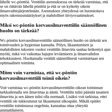
lähelle wc-pönttöä. Venttiilin asennuksessa on tärkeää varmistaa, että
se on riittävän lähellä pönttöä ja että se on kytketty oikein
ilmanvaihtojärjestelmään. Asennuksen yhteydessä on huomioitava
myös rakennusmääräykset ja mahdolliset tiiviysvaatimukset.
Miksi wc-pöntön korvausilmaventtiilin säännöllinen
huolto on tärkeää?
Wc-pöntön korvausilmaventtiilin säännöllinen huolto on tärkeää sen
toimivuuden ja hygienian kannalta. Pölyn, likaantumisen ja
mahdollisten tukosten vuoksi venttiilin ilmavirta saattaa heikentyä ajan
myötä, mikä voi vaikuttaa hajujen leviämiseen ja ilmanvaihdon
tehokkuuteen. Huoltamalla venttiili säännöllisesti varmistetaan sen
optimaalinen toiminta.
Miten voin varmistaa, että wc-pöntön
korvausilmaventtiili toimii oikein?
Voit varmistaa wc-pöntön korvausilmaventtiilin oikean toiminnan
tarkkailemalla sen ilmavirtaa ja ääntä. Venttiilin tulisi päästää tasainen
ilmavirta ja sen äänen tulisi olla normaali. Lisäksi voit tarkistaa, ettei
venttiili ole tukkeutunut tai likaantunut ulkoapäin. Mikäli epäilet
venttiilin toiminnassa ongelmia, kannattaa ottaa yhteyttä
ammattilaiseen.