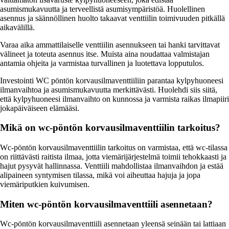
asumismukavuutta ja terveellistä asumisympäristöä. Huolellinen
asennus ja säännöllinen huolto takaavat venttiilin toimivuuden pitkällä
aikavälillä.
Varaa aika ammattilaiselle venttiilin asennukseen tai hanki tarvittavat
välineet ja toteuta asennus itse. Muista aina noudattaa valmistajan
antamia ohjeita ja varmistaa turvallinen ja luotettava lopputulos.
Investointi WC pöntön korvausilmaventtiiliin parantaa kylpyhuoneesi
ilmanvaihtoa ja asumismukavuutta merkittävästi. Huolehdi siis siitä,
että kylpyhuoneesi ilmanvaihto on kunnossa ja varmista raikas ilmapiiri
jokapäiväiseen elämääsi.
Mikä on wc-pöntön korvausilmaventtiilin tarkoitus?
Wc-pöntön korvausilmaventtiilin tarkoitus on varmistaa, että wc-tilassa
on riittävästi raitista ilmaa, jotta viemärijärjestelmä toimii tehokkaasti ja
hajut pysyvät hallinnassa. Venttiili mahdollistaa ilmanvaihdon ja estää
alipaineen syntymisen tilassa, mikä voi aiheuttaa hajuja ja jopa
viemäriputkien kuivumisen.
Miten wc-pöntön korvausilmaventtiili asennetaan?
Wc-pöntön korvausilmaventtiili asennetaan yleensä seinään tai lattiaan