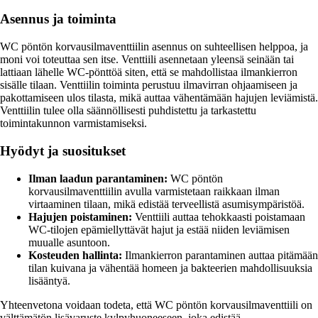
Asennus ja toiminta
WC pöntön korvausilmaventtiilin asennus on suhteellisen helppoa, ja
moni voi toteuttaa sen itse. Venttiili asennetaan yleensä seinään tai
lattiaan lähelle WC-pönttöä siten, että se mahdollistaa ilmankierron
sisälle tilaan. Venttiilin toiminta perustuu ilmavirran ohjaamiseen ja
pakottamiseen ulos tilasta, mikä auttaa vähentämään hajujen leviämistä.
Venttiilin tulee olla säännöllisesti puhdistettu ja tarkastettu
toimintakunnon varmistamiseksi.
Hyödyt ja suositukset
Ilman laadun parantaminen:
WC pöntön
korvausilmaventtiilin avulla varmistetaan raikkaan ilman
virtaaminen tilaan, mikä edistää terveellistä asumisympäristöä.
Hajujen poistaminen:
Venttiili auttaa tehokkaasti poistamaan
WC-tilojen epämiellyttävät hajut ja estää niiden leviämisen
muualle asuntoon.
Kosteuden hallinta:
Ilmankierron parantaminen auttaa pitämään
tilan kuivana ja vähentää homeen ja bakteerien mahdollisuuksia
lisääntyä.
Yhteenvetona voidaan todeta, että WC pöntön korvausilmaventtiili on
välttämätön lisävaruste kylpyhuoneeseen, joka edistää