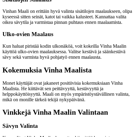
Vinhan Maali on erittäin hyvä valinta sisätilojen maalaukseen, olipa
kyseessä sitten seinät, katot tai vaikka kalusteet. Kannattaa valita
oikea sävytila ja varmistaa pinnan puhtaus ennen maalaamista.
Ulko-ovien Maalaus
Kun haluat piristää kodin ulkonäköä, voit kokeilla Vinha Maalin
käyttöä ulko-ovien maalauksessa. Valitse kestävä ja säänkestävä
sävy sekä varmista hyvä pohjatyö ennen maalausta.
Kokemuksia Vinha Maalista
Monet käyttäjät ovat jakaneet positiivisia kokemuksiaan Vinha
Maalista. He kiittävät sen peittävyyttä, kestävyyttä ja
helppokäyttöisyyttä. Maali on myös ympäristöystävällinen valinta,
mikä on monille tärkeä tekijä nykypäivänä.
Vinkkejä Vinha Maalin Valintaan
Sävyn Valinta