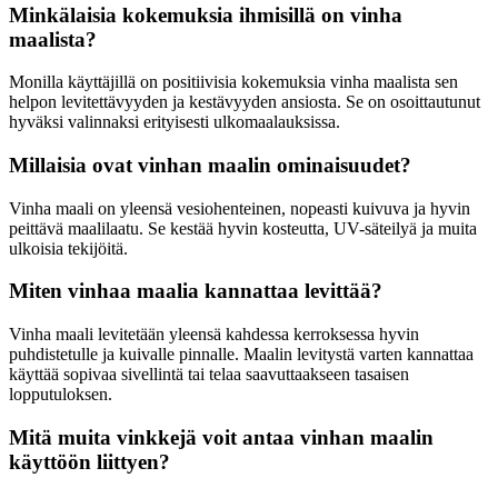
Minkälaisia kokemuksia ihmisillä on vinha
maalista?
Monilla käyttäjillä on positiivisia kokemuksia vinha maalista sen
helpon levitettävyyden ja kestävyyden ansiosta. Se on osoittautunut
hyväksi valinnaksi erityisesti ulkomaalauksissa.
Millaisia ovat vinhan maalin ominaisuudet?
Vinha maali on yleensä vesiohenteinen, nopeasti kuivuva ja hyvin
peittävä maalilaatu. Se kestää hyvin kosteutta, UV-säteilyä ja muita
ulkoisia tekijöitä.
Miten vinhaa maalia kannattaa levittää?
Vinha maali levitetään yleensä kahdessa kerroksessa hyvin
puhdistetulle ja kuivalle pinnalle. Maalin levitystä varten kannattaa
käyttää sopivaa sivellintä tai telaa saavuttaakseen tasaisen
lopputuloksen.
Mitä muita vinkkejä voit antaa vinhan maalin
käyttöön liittyen?