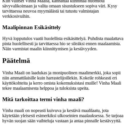
Kun valitset Vinha Maalia, kannattaa kiinnittää huomiota
sävyvalikoimaan ja valita omaan sisustukseen sopiva väri. Kysy
tarvittaessa neuvoa myymälästä tai tutustu valmistajan
verkkosivuihin.
Maalipinnan Esikäsittely
Hyvä lopputulos vaatii huolellista esikäsittelyä. Puhdista maalattava
pinta huolellisesti ja tarvittaessa hio se sileäksi ennen maalaamista.
Näin varmistat maalin kiinnittymisen ja kestävyyden.
Päätelmä
Vinha Maali on laadukas ja monipuolinen maalimerkki, joka sopii
niin ammattilaisille kuin harrastelijoillekin. Kokeile rohkeasti eri
käyttökohteita ja kerro omista kokemuksistasi muille! Vinha Maali
tekee maalaamisesta helppoa ja tuloksista upeita.
Mitä tarkoittaa termi vinha maali?
Vinha maali on nopeasti kuivuva ja kestävä maalilaatu, jota
käytetään yleisesti esimerkiksi ulkoseinien maalauksessa. Se tarjoaa
hyvän suojan sään vaihteluja vastaan ja antaa pinnalle kestävyyttä.