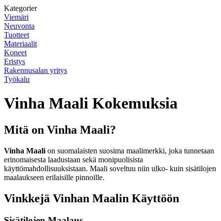
Kategorier
Viemäri
Neuvonta
Tuotteet
Materiaalit
Koneet
Eristys
Rakennusalan yritys
Työkalu
Vinha Maali Kokemuksia
Mitä on Vinha Maali?
Vinha Maali
on suomalaisten suosima maalimerkki, joka tunnetaan
erinomaisesta laadustaan sekä monipuolisista
käyttömahdollisuuksistaan. Maali soveltuu niin ulko- kuin sisätilojen
maalaukseen erilaisille pinnoille.
Vinkkejä Vinhan Maalin Käyttöön
Sisätilojen Maalaus