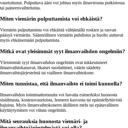
vaurioitunut. Pulputtava ääni voi johtua myös ilmavirrasta putkistossa
tai paineenvaihteluista.
Miten viemärin pulputtamista voi ehkäistä?
Viemärin pulputtamista voi ehkäistä välttämällä roskien ja rasvan
pääsyä viemäriin. Säännöllinen viemärin puhdistus ja huolto auttavat
myös ehkäisemään pulputtamista.
Mitkä ovat yleisimmät syyt ilmanvaihdon ongelmiin?
Yleisimmät syyt ilmanvaihdon ongelmiin ovat tukkeutuneet
ilmanvaihtokanavat, likaiset suodattimet, väärin säädetty
ilmanvaihtojärjestelmä tai viallinen ilmanvaihtokone.
Miten tunnistaa, että ilmanvaihto ei toimi kunnolla?
Ilmanvaihdon toimimattomuutta voi havaita esimerkiksi huonosta
sisäilmasta, kosteusvaurioista, homeen kasvusta tai epämiellyttävistä
hajuista. Myös ilmanvaihtokoneen äkillinen melu tai epätavallinen
käyttäytyminen voi viitata ongelmiin.
Mitä seurauksia huonosta viemäri- ja
ilmanvaihtojärjestelmästä voi olla?