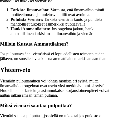
mahdolliset tukokset viemärissä.
Tarkista Ilmanvaihto:
Varmista, että ilmanvaihto toimii
moitteettomasti ja tuuletusventtiilit ovat avoimia.
Puhdista Viemäri:
Tarkista viemärin kunto ja puhdista
mahdolliset tukokset esimerkiksi putkiaavalla.
Hanki Ammattilainen:
Jos ongelma jatkuu, hanki
ammattilainen tarkistamaan ilmanvaihto ja viemäri.
Milloin Kutsua Ammattilainen?
Jos pulputtava ääni viemärissä ei lopu edellisten toimenpiteiden
jälkeen, on suositeltavaa kutsua ammattilainen tarkistamaan tilanne.
Yhteenveto
Viemärin pulputtaminen voi johtua monista eri syistä, mutta
ilmanvaihdon ongelmat ovat usein yksi merkittävimmistä syistä.
Huolellinen tarkastelu ja asianmukaiset korjaustoimenpiteet voivat
auttaa ratkaisemaan tämän pulman.
Miksi viemäri saattaa pulputtaa?
Viemäri saattaa pulputtaa, jos siellä on tukos tai jos putkisto on