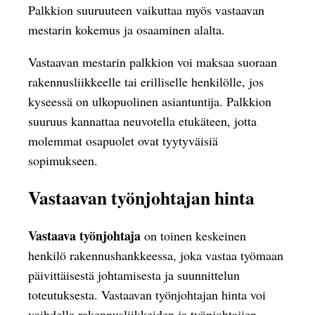
Palkkion suuruuteen vaikuttaa myös vastaavan
mestarin kokemus ja osaaminen alalta.
Vastaavan mestarin palkkion voi maksaa suoraan
rakennusliikkeelle tai erilliselle henkilölle, jos
kyseessä on ulkopuolinen asiantuntija. Palkkion
suuruus kannattaa neuvotella etukäteen, jotta
molemmat osapuolet ovat tyytyväisiä
sopimukseen.
Vastaavan työnjohtajan hinta
Vastaava työnjohtaja
on toinen keskeinen
henkilö rakennushankkeessa, joka vastaa työmaan
päivittäisestä johtamisesta ja suunnittelun
toteutuksesta. Vastaavan työnjohtajan hinta voi
vaihdella rakennusliikkeiden ja työnjohtajien