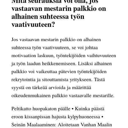
vastaavan mestarin palkkio on
alhainen suhteessa työn
vaativuuteen?
Jos vastaavan mestarin palkkio on alhainen
suhteessa työn vaativuuteen, se voi johtaa
motivaation laskuun, työntekijöiden vaihtuvuuteen
ja työn laadun heikkenemiseen. Lisäksi alhainen
palkkio voi vaikeuttaa pätevien työntekijöiden
rekrytointia ja sitouttamista yritykseen. Tästä
syystä on tärkeää arvioida ja määrittää
oikeudenmukainen palkkio vastaavalle mestarille.
Peltikatto huopakaton päälle
•
Kuinka päästä
eroon kissanpissan hajusta kylpyhuoneessa
•
Seinän Maalaaminen: Aloitetaan Vanhan Maalin