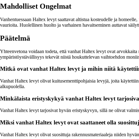
Mahdolliset Ongelmat
Vanhentuessaan Haltex levyt saattavat altistua kosteudelle ja homeelle, 
vaurioita. Huolellinen huolto ja varhainen havaitseminen auttavat säil
Päätelmä
Yhteenvetona voidaan todeta, että vanhat Haltex levyt ovat arvokkaita m
ympäristöystävällisyys tekevät niistä houkuttelevan vaihtoehdon moniin kä
Mitkä ovat vanhat Haltex levyt ja mihin niitä käytetti
Vanhat Haltex levyt olivat kuitusementtipohjaisia levyjä, joita käytettii
alkupuolella.
Minkälaista eristyskykyä vanhat Haltex levyt tarjosiv
Vanhat Haltex levyt tarjosivat hyvän eristyskyvyn, sillä ne olivat valm
Miksi vanhat Haltex levyt ovat saattaneet olla suositt
Vanhat Haltex levyt olivat suosittuja rakennusmateriaaleja niiden hyvä