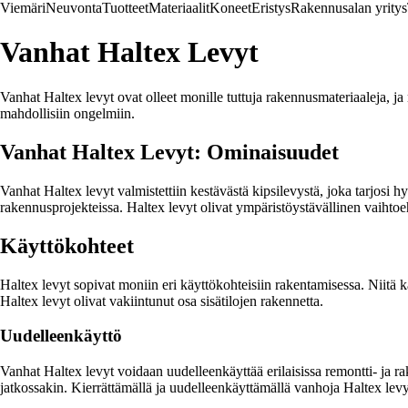
Viemäri
Neuvonta
Tuotteet
Materiaalit
Koneet
Eristys
Rakennusalan yritys
Vanhat Haltex Levyt
Vanhat Haltex levyt ovat olleet monille tuttuja rakennusmateriaaleja, j
mahdollisiin ongelmiin.
Vanhat Haltex Levyt: Ominaisuudet
Vanhat Haltex levyt valmistettiin kestävästä kipsilevystä, joka tarjosi
rakennusprojekteissa. Haltex levyt olivat ympäristöystävällinen vaihtoeht
Käyttökohteet
Haltex levyt sopivat moniin eri käyttökohteisiin rakentamisessa. Niitä k
Haltex levyt olivat vakiintunut osa sisätilojen rakennetta.
Uudelleenkäyttö
Vanhat Haltex levyt voidaan uudelleenkäyttää erilaisissa remontti- ja r
jatkossakin. Kierrättämällä ja uudelleenkäyttämällä vanhoja Haltex levyj