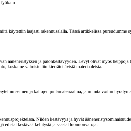
Työkalu
a niitä käytettiin laajasti rakennusalalla. Tässä artikkelissa pureudumm
 hyvän ääneneristyksen ja palonkestävyyden. Levyt olivat myös helppoja t
o, koska ne valmistettiin kierrätettävistä materiaaleista.
äytettiin seinien ja kattojen pintamateriaalina, ja ni niitä voitiin hyö
akennusprojekteissa. Niiden kestävyys ja hyvät ääneneristysominaisuudet
ä edistät kestävää kehitystä ja säästät luonnonvaroja.