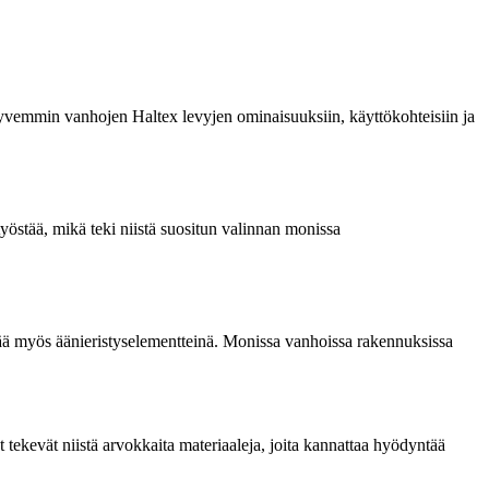
e syvemmin vanhojen Haltex levyjen ominaisuuksiin, käyttökohteisiin ja
yöstää, mikä teki niistä suositun valinnan monissa
dyntää myös äänieristyselementteinä. Monissa vanhoissa rakennuksissa
 tekevät niistä arvokkaita materiaaleja, joita kannattaa hyödyntää