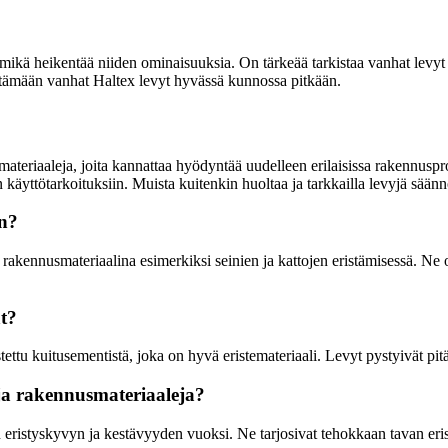
mikä heikentää niiden ominaisuuksia. On tärkeää tarkistaa vanhat levyt sä
yttämään vanhat Haltex levyt hyvässä kunnossa pitkään.
ateriaaleja, joita kannattaa hyödyntää uudelleen erilaisissa rakennuspr
yttötarkoituksiin. Muista kuitenkin huoltaa ja tarkkailla levyjä säännöll
in?
n rakennusmateriaalina esimerkiksi seinien ja kattojen eristämisessä. Ne 
at?
istettu kuitusementistä, joka on hyvä eristemateriaali. Levyt pystyivät 
uja rakennusmateriaaleja?
n eristyskyvyn ja kestävyyden vuoksi. Ne tarjosivat tehokkaan tavan eri