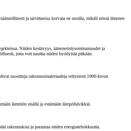
ännöllisesti ja tarvittaessa korvata ne uusilla, mikäli niissä ilmenee
ojekteissa. Niiden kestävyys, ääneneristysominaisuudet ja
isesti, jotta voit nauttia niiden hyödyistä pitkään.
olivat suosittuja rakennusmateriaaleja erityisesti 1900-luvun
pitämään lämmön sisällä ja estämään lämpöhävikkiä.
stää rakennuksia ja parantaa niiden energiatehokkuutta.