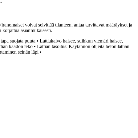
a.
anomaiset voivat selvittää tilanteen, antaa tarvittavat määräykset ja
n korjattua asianmukaisesti.
 tapa suojata puuta
•
Lattiakaivo haisee, suihkun viemäri haisee,
tian kaadon teko
•
Lattian tasoitus: Käytännön ohjeita betonilattian
taminen seinän läpi
•