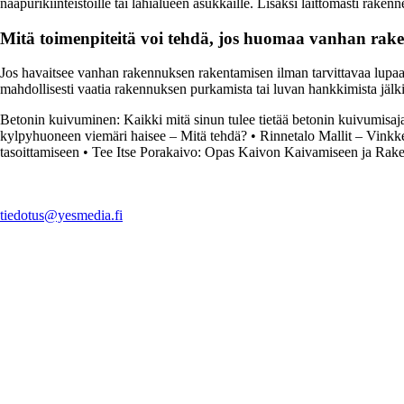
naapurikiinteistöille tai lähialueen asukkaille. Lisäksi laittomasti rakenn
Mitä toimenpiteitä voi tehdä, jos huomaa vanhan ra
Jos havaitsee vanhan rakennuksen rakentamisen ilman tarvittavaa lupaa, o
mahdollisesti vaatia rakennuksen purkamista tai luvan hankkimista jälkik
Betonin kuivuminen: Kaikki mitä sinun tulee tietää betonin kuivumisaj
kylpyhuoneen viemäri haisee – Mitä tehdä?
•
Rinnetalo Mallit – Vinkk
tasoittamiseen
•
Tee Itse Porakaivo: Opas Kaivon Kaivamiseen ja Rak
tiedotus@yesmedia.fi