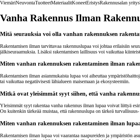
Viemäri
Neuvonta
Tuotteet
Materiaalit
Koneet
Eristys
Rakennusalan yritys
Vanha Rakennus Ilman Rakenn
Mitä seurauksia voi olla vanhan rakennuksen rakent
Rakentamisen ilman tarvittavaa rakennuslupaa voi johtaa erilaisiin seu
jälkiseuraamuksia. Lisäksi rakentamisen laillisuus voi vaikuttaa kiinte
Miten vanhan rakennuksen rakentaminen ilman raken
Rakentamisen ilman asianmukaista lupaa voi aiheuttaa ympäristöhaittoj
tai vaikuttaa negatiivisesti lähialueen maisemaan ja ekosysteemiin.
Mitkä ovat yleisimmät syyt siihen, että vanha raken
Yleisimmät syyt rakentaa vanha rakennus ilman lupaa voivat liittyä esime
On kuitenkin tärkeää muistaa, että rakennuslupa on tärkeä turvallisuus-
Miten vanhan rakennuksen rakentaminen ilman lupaa 
Rakentamisen ilman lupaa voi vaarantaa naapureiden ja ympäristön asukka