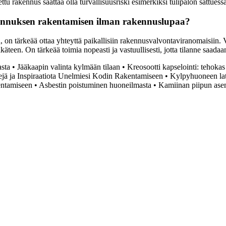
ettu rakennus saattaa olla turvallisuusriski esimerkiksi tulipalon sattuess
kennuksen rakentamisen ilman rakennuslupaa?
n tärkeää ottaa yhteyttä paikallisiin rakennusvalvontaviranomaisiin. Vir
äteen. On tärkeää toimia nopeasti ja vastuullisesti, jotta tilanne saadaa
asta
•
Jääkaapin valinta kylmään tilaan
•
Kreosootti kapselointi: tehokas
ejä ja Inspiraatiota Unelmiesi Kodin Rakentamiseen
•
Kylpyhuoneen lat
entamiseen
•
Asbestin poistuminen huoneilmasta
•
Kamiinan piipun asen