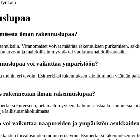
Työkalu
uslupaa
amisesta ilman rakennuslupaa?
raamuksiin. Viranomaiset voivat määrätä rakennuksen purkamisen, sakkoja
istön arvoon ja mahdollisiin myynti- tai vuokrausmahdollisuuksiin.
nuslupaa voi vaikuttaa ympäristöön?
a monin eri tavoin. Esimerkiksi rakennuksen sijoittuminen väärään paik
nus rakennetaan ilman rakennuslupaa?
rkiksi kiireeseen, tietämättömyyteen, haluun säästää kustannuksia tai aja
 ja laillisuusnäkökulmasta.
voi vaikuttaa naapureiden ja ympäristön asukkaiden 
iden turvallisuuden monin eri tavoin. Esimerkiksi rakennuksen virheelli