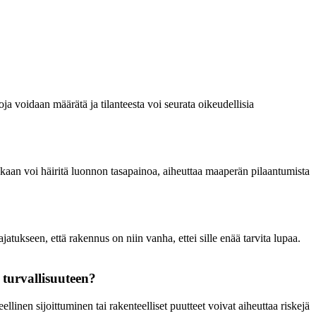
 voidaan määrätä ja tilanteesta voi seurata oikeudellisia
kaan voi häiritä luonnon tasapainoa, aiheuttaa maaperän pilaantumista
tukseen, että rakennus on niin vanha, ettei sille enää tarvita lupaa.
turvallisuuteen?
nen sijoittuminen tai rakenteelliset puutteet voivat aiheuttaa riskejä