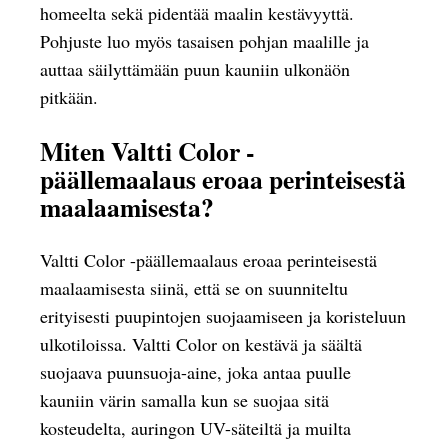
homeelta sekä pidentää maalin kestävyyttä.
Pohjuste luo myös tasaisen pohjan maalille ja
auttaa säilyttämään puun kauniin ulkonäön
pitkään.
Miten Valtti Color -
päällemaalaus eroaa perinteisestä
maalaamisesta?
Valtti Color -päällemaalaus eroaa perinteisestä
maalaamisesta siinä, että se on suunniteltu
erityisesti puupintojen suojaamiseen ja koristeluun
ulkotiloissa. Valtti Color on kestävä ja säältä
suojaava puunsuoja-aine, joka antaa puulle
kauniin värin samalla kun se suojaa sitä
kosteudelta, auringon UV-säteiltä ja muilta