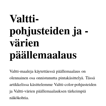
Valtti-
pohjusteiden ja -
värien
päällemaalaus
Valtti-maaleja käytettäessä päällemaalaus on
olennainen osa onnistunutta pintakäsittelyä. Tässä
artikkelissa käsittelemme Valtti-color-pohjusteiden
ja Valtti-värien päällemaalauksen tärkeimpiä
näkökohtia.