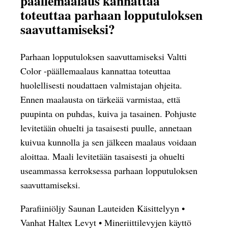
päällemaalaus kannattaa
toteuttaa parhaan lopputuloksen
saavuttamiseksi?
Parhaan lopputuloksen saavuttamiseksi Valtti
Color -päällemaalaus kannattaa toteuttaa
huolellisesti noudattaen valmistajan ohjeita.
Ennen maalausta on tärkeää varmistaa, että
puupinta on puhdas, kuiva ja tasainen. Pohjuste
levitetään ohuelti ja tasaisesti puulle, annetaan
kuivua kunnolla ja sen jälkeen maalaus voidaan
aloittaa. Maali levitetään tasaisesti ja ohuelti
useammassa kerroksessa parhaan lopputuloksen
saavuttamiseksi.
Parafiiniöljy Saunan Lauteiden Käsittelyyn
•
Vanhat Haltex Levyt
•
Mineriittilevyjen käyttö