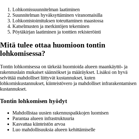
Lohkomissuunnitelman laatiminen
Suunnitelman hyväksyttäminen viranomaisilla
Lohkomistoimituksen toteuttaminen maastossa
Katselmusten ja merkintöjen tekeminen
Pöytäkirjan laatiminen ja tonttien rekisteröinti
Mitä tulee ottaa huomioon tontin
lohkomisessa?
Tontin lohkomisessa on tärkeää huomioida alueen maankäyttö- ja
rakennuslain mukaiset säännökset ja määräykset. Lisäksi on hyvä
selvittää mahdolliset liittyvät kustannukset, kuten
lohkomiskustannukset, kiinteistövero ja mahdolliset infrarakentamisen
kustannukset.
Tontin lohkomisen hyödyt
Mahdollistaa uusien rakennuspaikkojen luomisen
Parantaa alueen infrastruktuuria
Kasvattaa kiinteistön arvoa
Luo mahdollisuuksia alueen kehittämiselle