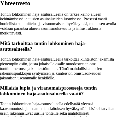
Yhteenveto
Tontin lohkominen haja-asutusalueella on tärkeä keino alueen
kehittämisessä ja uusien asuinalueiden luomisessa. Prosessi vaatii
huolellista suunnittelua ja viranomaisten hyväksyntää, mutta sen avulla
voidaan parantaa alueen asumismukavuutta ja infrastruktuuria
merkittävästi.
Mitä tarkoittaa tontin lohkominen haja-
asutusalueella?
Tontin lohkominen haja-asutusalueella tarkoittaa kiinteistön jakamista
pienempiin osiin, joista jokaiselle osalle muodostetaan oma
tonttinumeronsa ja kiinteistötunnus. Tämä mahdollistaa uusien
rakennuspaikkojen syntymisen ja kiinteistön omistusoikeuden
jakamisen useammalle henkilölle.
Millaisia lupia ja viranomaisprosesseja tontin
lohkominen haja-asutusalueella vaatii?
Tontin lohkominen haja-asutusalueella edellyttää yleensä
kaavamuutosta ja maanmittauslaitoksen hyväksyntää. Lisäksi tarvitaan
usein rakennusluvat uusille tonteille sekä mahdollisesti