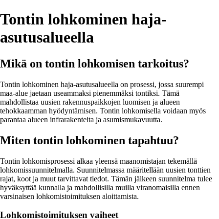
Tontin lohkominen haja-
asutusalueella
Mikä on tontin lohkomisen tarkoitus?
Tontin lohkominen haja-asutusalueella on prosessi, jossa suurempi
maa-alue jaetaan useammaksi pienemmäksi tontiksi. Tämä
mahdollistaa uusien rakennuspaikkojen luomisen ja alueen
tehokkaamman hyödyntämisen. Tontin lohkomisella voidaan myös
parantaa alueen infrarakenteita ja asumismukavuutta.
Miten tontin lohkominen tapahtuu?
Tontin lohkomisprosessi alkaa yleensä maanomistajan tekemällä
lohkomissuunnitelmalla. Suunnitelmassa määritellään uusien tonttien
rajat, koot ja muut tarvittavat tiedot. Tämän jälkeen suunnitelma tulee
hyväksyttää kunnalla ja mahdollisilla muilla viranomaisilla ennen
varsinaisen lohkomistoimituksen aloittamista.
Lohkomistoimituksen vaiheet