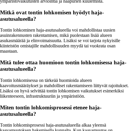
ympäristövaikutusten arviointia ja naapurien kuulemista.
Mitkä ovat tontin lohkomisen hyödyt haja-
asutusalueella?
Tontin lohkominen haja-asutusalueella voi mahdollistaa uusien
asuinrakennusten rakentamisen, mikä puolestaan lisää alueen
asukasmäärää ja elinvoimaisuutta. Lisäksi se voi tarjota nykyisille
kiinteistön omistajille mahdollisuuden myydä tai vuokrata osan
maastaan.
Mitä tulee ottaa huomioon tontin lohkomisessa haja-
asutusalueella?
Tontin lohkomisessa on tärkeää huomioida alueen
kaavoitusmääräykset ja mahdolliset rakentamiseen liittyvät rajoitukset.
Lisäksi on hyvä selvittää tontin lohkomisen vaikutukset esimerkiksi
liikenteeseen, infrastruktuuriin ja ympäristöön.
Miten tontin lohkomisprosessi etenee haja-
asutusalueella?
Tontin lohkomisprosessi haja-asutusalueella alkaa yleensä
kaavamuutoksen hakemisella kunnalta. Kun kaavamuutos on