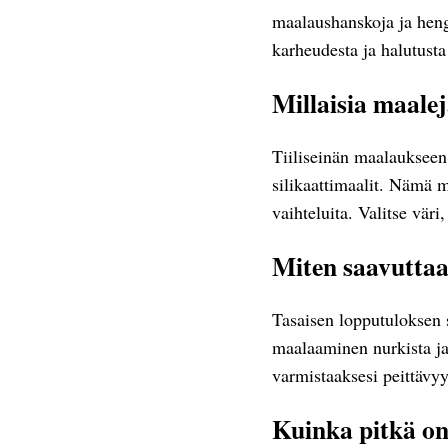
maalaushanskoja ja hengi
karheudesta ja halutusta
Millaisia maale
Tiiliseinän maalaukseen s
silikaattimaalit. Nämä m
vaihteluita. Valitse väri
Miten saavuttaa
Tasaisen lopputuloksen sa
maalaaminen nurkista ja 
varmistaaksesi peittävyy
Kuinka pitkä on