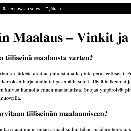
Rakennusalan yritys
Työkalu
nän Maalaus – Vinkit ja
a tiiliseinä maalausta varten?
ten on tärkeää aloittaa puhdistamalla pinta perusteellisesti. Po
kerrokset harjaamalla tai pesemällä seinä. Täytä halkeamat ja
iiden kuivua kunnolla ennen maalaamista. Suojaa ympäröivät pinn
amuoveilla.
arvitaan tiiliseinän maalaamiseen?
n tarvitaan muun muassa maalisudin, telan, maalarinteippiä, 