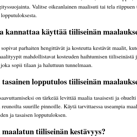
tyssuojainta. Valitse oikeanlainen maalisuti tai tela riippuen 
 lopputuloksesta.
ja kannattaa käyttää tiiliseinän maalauks
opivat parhaiten hengittävät ja kosteutta kestävät maalit, kute
aalityypit mahdollistavat kosteuden haihtumisen tiiliseinästä 
, joka sopii tilaan ja haluttuun tunnelmaan.
 tasainen lopputulos tiiliseinän maalauks
avuttamiseksi on tärkeää levittää maalia tasaisesti ja ohuelti t
reunoilta suurille pinnoille. Käytä tarvittaessa useampia maa
den ja tasaisen lopputuloksen.
 maalatun tiiliseinän kestävyys?