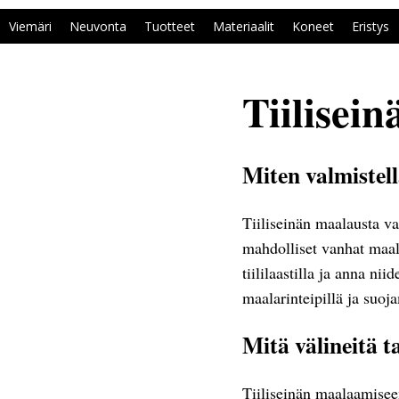
Viemäri
Neuvonta
Tuotteet
Materiaalit
Koneet
Eristys
Tiilisei
Miten valmistell
Tiiliseinän maalausta var
mahdolliset vanhat maali
tiililaastilla ja anna n
maalarinteipillä ja suoj
Mitä välineitä t
Tiiliseinän maalaamisee