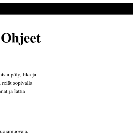
 Ohjeet
ista pöly, lika ja
 reiät sopivalla
at ja lattia
suojamuoveja,