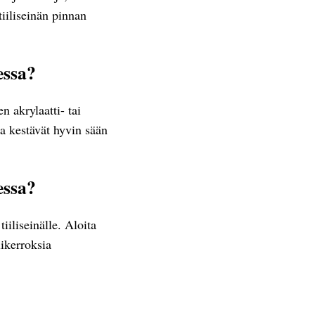
tiiliseinän pinnan
essa?
n akrylaatti- tai
ja kestävät hyvin sään
essa?
iiliseinälle. Aloita
likerroksia