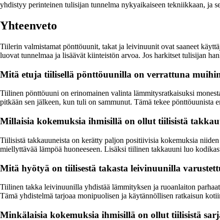
yhdistyy perinteinen tulisijan tunnelma nykyaikaiseen tekniikkaan, ja se 
Yhteenveto
Tiilerin valmistamat pönttöuunit, takat ja leivinuunit ovat saaneet käyttä
luovat tunnelmaa ja lisäävät kiinteistön arvoa. Jos harkitset tulisijan h
Mitä etuja tiilisellä pönttöuunilla on verrattuna muih
Tiilinen pönttöuuni on erinomainen valinta lämmitysratkaisuksi monestak
pitkään sen jälkeen, kun tuli on sammunut. Tämä tekee pönttöuunista e
Millaisia kokemuksia ihmisillä on ollut tiilisistä takka
Tiilisistä takkauuneista on kerätty paljon positiivisia kokemuksia niide
miellyttävää lämpöä huoneeseen. Lisäksi tiilinen takkauuni luo kodikas
Mitä hyötyä on tiilisestä takasta leivinuunilla varustet
Tiilinen takka leivinuunilla yhdistää lämmityksen ja ruoanlaiton parhaat
Tämä yhdistelmä tarjoaa monipuolisen ja käytännöllisen ratkaisun kotii
Minkälaisia kokemuksia ihmisillä on ollut tiilisistä sar