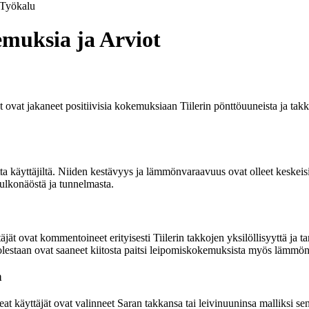
Työkalu
kemuksia ja Arviot
ät ovat jakaneet positiivisia kokemuksiaan Tiilerin pönttöuuneista ja takk
etta käyttäjiltä. Niiden kestävyys ja lämmönvaraavuus ovat olleet keskei
 ulkonäöstä ja tunnelmasta.
ät ovat kommentoineet erityisesti Tiilerin takkojen yksilöllisyyttä ja tar
staan ovat saaneet kiitosta paitsi leipomiskokemuksista myös lämmön ja
a
Useat käyttäjät ovat valinneet Saran takkansa tai leivinuuninsa malliksi 