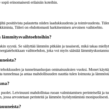
sopii erinomaisesti erilaisiin koteihin.
jiltä positiivista palautetta niiden laadukkuudesta ja toimivuudesta. Tiil
ankkimista, Tiileri on ehdottomasti harkitsemisen arvoinen vaihtoehto.
in lämmitysvaihtoehtoihin?
in syystä. Se säilyttää lämmön pitkään ja tasaisesti, mikä takaa miellyt
nergiatehokkaan vaihtoehdon, joka voi myös säästää lämmityskustannuksi
uuneista?
n tehokkuuden ja tunnelmanluojan ominaisuuksien vuoksi. Monet käyttäjät 
ta tunnelmaa ja antaa mahdollisuuden nauttia tulen loimusta ja lämmöst
tuna?
 puolet. Leivinuuni mahdollistaa ruoan valmistamisen perinteisellä ja tun
n, jossa arvostetaan perinteitä ja lämmön hyödyntämistä monipuolisesti.
jauuneista?