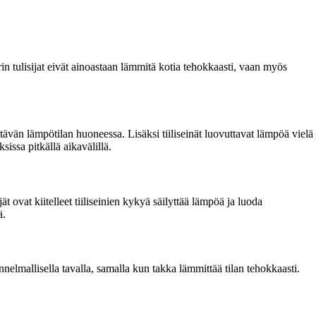
erin tulisijat eivät ainoastaan lämmitä kotia tehokkaasti, vaan myös
tävän lämpötilan huoneessa. Lisäksi tiiliseinät luovuttavat lämpöä vielä
ssa pitkällä aikavälillä.
ovat kiitelleet tiiliseinien kykyä säilyttää lämpöä ja luoda
ä.
nelmallisella tavalla, samalla kun takka lämmittää tilan tehokkaasti.