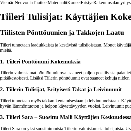
Viemäri
Neuvonta
Tuotteet
Materiaalit
Koneet
Eristys
Rakennusalan yritys
Tiileri Tulisijat: Käyttäjien Ko
Tiilisten Pönttöuunien ja Takkojen Laatu
Tiileri tunnetaan laadukkaista ja kestävistä tulisijoistaan. Monet käyttäj
mieltä.
1. Tiileri Pönttöuuni Kokemuksia
Tiilerin valmistamat pönttöuunit ovat saaneet paljon positiivista palaut
pitkäkestoisesti. Lisäksi Tiilerin pönttöuunit ovat saaneet kehuja niiden
2. Tiilerin Tulisijat, Erityisesti Takat ja Leivinuunit
Tiileri tunnetaan myös takkarakentamisestaan ja leivinuuneistaan. Käyttäj
hyvän lämmöntuoton ja helpon käytettävyyden vuoksi. Leivinuunit puole
3. Tiileri Sara – Suosittu Malli Käyttäjien Keskuudess
Tiileri Sara on yksi suosituimmista Tiilerin valmistamista tulisijoista. 