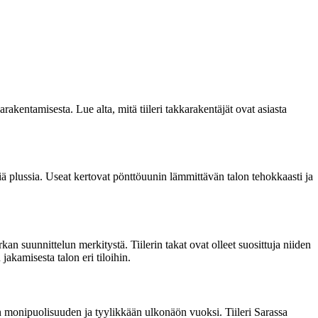
arakentamisesta. Lue alta, mitä tiileri takkarakentäjät ovat asiasta
siä plussia. Useat kertovat pönttöuunin lämmittävän talon tehokkaasti ja
kan suunnittelun merkitystä. Tiilerin takat ovat olleet suosittuja niiden
kamisesta talon eri tiloihin.
sen monipuolisuuden ja tyylikkään ulkonäön vuoksi. Tiileri Sarassa