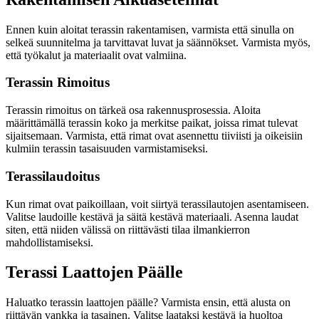
Ennen kuin aloitat terassin rakentamisen, varmista että sinulla on
selkeä suunnitelma ja tarvittavat luvat ja säännökset. Varmista myös,
että työkalut ja materiaalit ovat valmiina.
Terassin Rimoitus
Terassin rimoitus on tärkeä osa rakennusprosessia. Aloita
määrittämällä terassin koko ja merkitse paikat, joissa rimat tulevat
sijaitsemaan. Varmista, että rimat ovat asennettu tiiviisti ja oikeisiin
kulmiin terassin tasaisuuden varmistamiseksi.
Terassilaudoitus
Kun rimat ovat paikoillaan, voit siirtyä terassilautojen asentamiseen.
Valitse laudoille kestävä ja säitä kestävä materiaali. Asenna laudat
siten, että niiden välissä on riittävästi tilaa ilmankierron
mahdollistamiseksi.
Terassi Laattojen Päälle
Haluatko terassin laattojen päälle? Varmista ensin, että alusta on
riittävän vankka ja tasainen. Valitse laataksi kestävä ja huoltoa