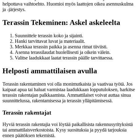
helpottava vaihtoehto. Huomioi myös laattojen oikea asennuskulma
ja -järjestys.
Terassin Tekeminen: Askel askeleelta
Suunnittele terassin koko ja sijainti.
Hanki tarvittavat luvat ja materiaalit.
Merkkaa terassin paikka ja asenna rimat tiiviisti.
Asenna terassilaudat huolellisesti ja oikein välein.
Valitse laadukkaat laatat terassin päälle tarvittaessa.
Helposti ammattilaisen avulla
Terassin rakentaminen voi olla monimutkaista ja vaativaa työtä. Jos
kaipaat apua tai haluat varmistaa laadukkaan lopputuloksen, harkitse
terassin rakentajan palkkaamista. Ammattilaiset voivat auttaa sinua
suunnittelussa, rakentamisessa ja terassin ylläpitämisessä.
Terassin rakentajat
Hyviä terassin rakentajia voi löytää paikallisista rakennusyrityksistä
tai ammattilaisverkostoista. Kysy suosituksia ja pyydä tarjouksia
ennen päätöksen tekemistä.