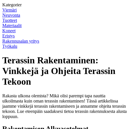
Kategorier
Viemäri
Neuvonta
Tuotteet
Materiaalit
Koneet
Eristys
Rakennusalan yritys
Työkalu
Terassin Rakentaminen:
Vinkkejä ja Ohjeita Terassin
Tekoon
Rakasta ulkona olemista? Mikä olisi parempi tapa nauttia
ulkoilmasta kuin oman terassin rakentaminen! Tässä artikkelissa
jaamme vinkkejä terassin rakentamiseen ja annamme ohjeita terassin
tekoon. Lue eteenpäin saadaksesi tietoa terassin rakennuksesta alusta
loppuun.
Rakentamisen Alkuasetelmat