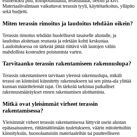
esimerkiksi puu, komposiittilauta, terassilaatat, betoni ja kivi.
Materiaalivalintaan vaikuttavat terassin tyyli, käyttötarkoitus, ylläpito
sekä budjetti.
Miten terassin rimoitus ja laudoitus tehdään oikein?
Terassin rimoitus tehdään huolellisesti tasaiselle alustalle, ja
laudoitus aloitetaan reunasta ja edetään kohti keskustaa.
Laudoituksessa on tärkeää jättää riittävä väli lautojen väliin
mahdollista kosteuden poistumista varten.
Tarvitaanko terassin rakentamiseen rakennuslupa?
Terassin rakentamiseen tarvitaan yleensä rakennuslupa, mikäli
terassi on kiinteästi kiinnitetty rakennukseen tai sen pinta-ala ylittää
kunnan määrittelemät rajat. On tärkeää tarkistaa paikalliset
rakennusmääräykset ennen rakentamisen aloittamista.
Mitkä ovat yleisimmät virheet terassin
rakentamisessa?
Yleisimmät virheet terassin rakentamisessa liittyvät usein alustan
epätasaisuuteen, riittämättömään tuuletukseen, väärin mitoitettuihin
kiinnityksiin, huonolaatuisiin materiaaleihin tai puutteelliseen