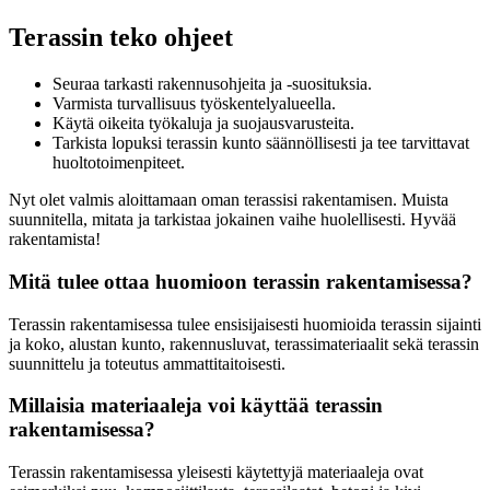
Terassin teko ohjeet
Seuraa tarkasti rakennusohjeita ja -suosituksia.
Varmista turvallisuus työskentelyalueella.
Käytä oikeita työkaluja ja suojausvarusteita.
Tarkista lopuksi terassin kunto säännöllisesti ja tee tarvittavat
huoltotoimenpiteet.
Nyt olet valmis aloittamaan oman terassisi rakentamisen. Muista
suunnitella, mitata ja tarkistaa jokainen vaihe huolellisesti. Hyvää
rakentamista!
Mitä tulee ottaa huomioon terassin rakentamisessa?
Terassin rakentamisessa tulee ensisijaisesti huomioida terassin sijainti
ja koko, alustan kunto, rakennusluvat, terassimateriaalit sekä terassin
suunnittelu ja toteutus ammattitaitoisesti.
Millaisia materiaaleja voi käyttää terassin
rakentamisessa?
Terassin rakentamisessa yleisesti käytettyjä materiaaleja ovat