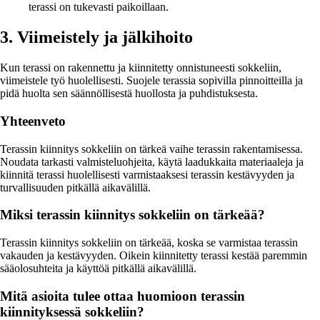
terassi on tukevasti paikoillaan.
3. Viimeistely ja jälkihoito
Kun terassi on rakennettu ja kiinnitetty onnistuneesti sokkeliin,
viimeistele työ huolellisesti. Suojele terassia sopivilla pinnoitteilla ja
pidä huolta sen säännöllisestä huollosta ja puhdistuksesta.
Yhteenveto
Terassin kiinnitys sokkeliin on tärkeä vaihe terassin rakentamisessa.
Noudata tarkasti valmisteluohjeita, käytä laadukkaita materiaaleja ja
kiinnitä terassi huolellisesti varmistaaksesi terassin kestävyyden ja
turvallisuuden pitkällä aikavälillä.
Miksi terassin kiinnitys sokkeliin on tärkeää?
Terassin kiinnitys sokkeliin on tärkeää, koska se varmistaa terassin
vakauden ja kestävyyden. Oikein kiinnitetty terassi kestää paremmin
sääolosuhteita ja käyttöä pitkällä aikavälillä.
Mitä asioita tulee ottaa huomioon terassin
kiinnityksessä sokkeliin?