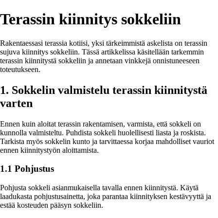
Terassin kiinnitys sokkeliin
Rakentaessasi terassia kotiisi, yksi tärkeimmistä askelista on terassin
sujuva kiinnitys sokkeliin. Tässä artikkelissa käsitellään tarkemmin
terassin kiinnitystä sokkeliin ja annetaan vinkkejä onnistuneeseen
toteutukseen.
1. Sokkelin valmistelu terassin kiinnitystä
varten
Ennen kuin aloitat terassin rakentamisen, varmista, että sokkeli on
kunnolla valmisteltu. Puhdista sokkeli huolellisesti liasta ja roskista.
Tarkista myös sokkelin kunto ja tarvittaessa korjaa mahdolliset vauriot
ennen kiinnitystyön aloittamista.
1.1 Pohjustus
Pohjusta sokkeli asianmukaisella tavalla ennen kiinnitystä. Käytä
laadukasta pohjustusainetta, joka parantaa kiinnityksen kestävyyttä ja
estää kosteuden pääsyn sokkeliin.