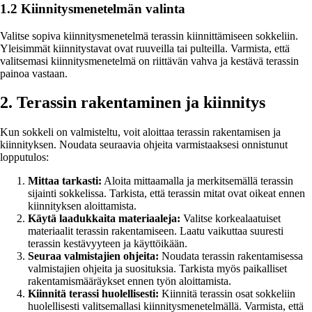
1.2 Kiinnitysmenetelmän valinta
Valitse sopiva kiinnitysmenetelmä terassin kiinnittämiseen sokkeliin.
Yleisimmät kiinnitystavat ovat ruuveilla tai pulteilla. Varmista, että
valitsemasi kiinnitysmenetelmä on riittävän vahva ja kestävä terassin
painoa vastaan.
2. Terassin rakentaminen ja kiinnitys
Kun sokkeli on valmisteltu, voit aloittaa terassin rakentamisen ja
kiinnityksen. Noudata seuraavia ohjeita varmistaaksesi onnistunut
lopputulos:
Mittaa tarkasti:
Aloita mittaamalla ja merkitsemällä terassin
sijainti sokkelissa. Tarkista, että terassin mitat ovat oikeat ennen
kiinnityksen aloittamista.
Käytä laadukkaita materiaaleja:
Valitse korkealaatuiset
materiaalit terassin rakentamiseen. Laatu vaikuttaa suuresti
terassin kestävyyteen ja käyttöikään.
Seuraa valmistajien ohjeita:
Noudata terassin rakentamisessa
valmistajien ohjeita ja suosituksia. Tarkista myös paikalliset
rakentamismääräykset ennen työn aloittamista.
Kiinnitä terassi huolellisesti:
Kiinnitä terassin osat sokkeliin
huolellisesti valitsemallasi kiinnitysmenetelmällä. Varmista, että