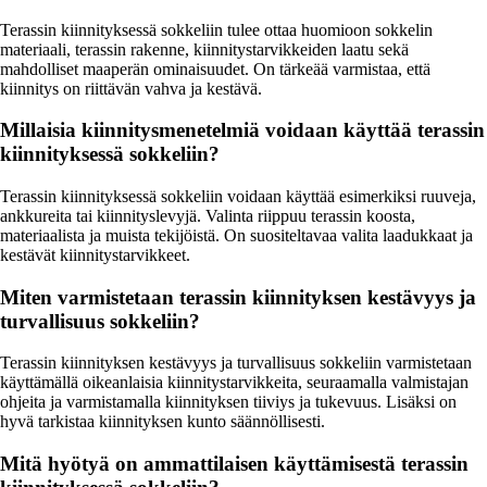
Terassin kiinnityksessä sokkeliin tulee ottaa huomioon sokkelin
materiaali, terassin rakenne, kiinnitystarvikkeiden laatu sekä
mahdolliset maaperän ominaisuudet. On tärkeää varmistaa, että
kiinnitys on riittävän vahva ja kestävä.
Millaisia kiinnitysmenetelmiä voidaan käyttää terassin
kiinnityksessä sokkeliin?
Terassin kiinnityksessä sokkeliin voidaan käyttää esimerkiksi ruuveja,
ankkureita tai kiinnityslevyjä. Valinta riippuu terassin koosta,
materiaalista ja muista tekijöistä. On suositeltavaa valita laadukkaat ja
kestävät kiinnitystarvikkeet.
Miten varmistetaan terassin kiinnityksen kestävyys ja
turvallisuus sokkeliin?
Terassin kiinnityksen kestävyys ja turvallisuus sokkeliin varmistetaan
käyttämällä oikeanlaisia kiinnitystarvikkeita, seuraamalla valmistajan
ohjeita ja varmistamalla kiinnityksen tiiviys ja tukevuus. Lisäksi on
hyvä tarkistaa kiinnityksen kunto säännöllisesti.
Mitä hyötyä on ammattilaisen käyttämisestä terassin