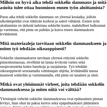
Milloin on hyvä aika tehdä sokkelin slammaus ja mitä
asioita tulee ottaa huomioon ennen työn aloittamista?
Paras aika tehdä sokkelin slammaus on yleensä kesäaika, jolloin
ulkolämpötilat ovat riittävän korkeat ja sateet vähäisiä. Ennen työn
aloittamista on tärkeää tarkistaa sokkelin kunto, mahdolliset halkeamat
ja varmistaa, että pinta on puhdas ja kuiva ennen slammauksen
levittämistä.
Mitä materiaaleja tarvitaan sokkelin slammaukseen ja
miten työ tehdään oikeaoppisesti?
Sokkelin slammaukseen tarvitaan yleensä erityistä sokkelin
pinnoitusmassaa, sivellintä tai lastaa levitystä varten sekä
suojavarusteita kuten hanskoja ja suojalaseja. Työ tehdään
oikeaoppisesti seuraamalla valmistajan ohjeita, levittämällä massa
tasaisesti sokkeliin ja varmistamalla, että pinta on tasainen ja siisti.
Mitkä ovat yleisimmät virheet, joita tehdään sokkelin
slammauksessa ja miten niitä voi välttää?
Yleisimpiä virheitä sokkelin slammauksessa ovat epätasainen pinnan
levitys, liian ohut tai paksu kerros sekä epäpuhtauksien jättäminen