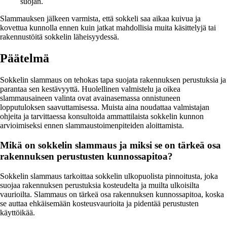
suojan.
Slammauksen jälkeen varmista, että sokkeli saa aikaa kuivua ja
kovettua kunnolla ennen kuin jatkat mahdollisia muita käsittelyjä tai
rakennustöitä sokkelin läheisyydessä.
Päätelmä
Sokkelin slammaus on tehokas tapa suojata rakennuksen perustuksia ja
parantaa sen kestävyyttä. Huolellinen valmistelu ja oikea
slammausaineen valinta ovat avainasemassa onnistuneen
lopputuloksen saavuttamisessa. Muista aina noudattaa valmistajan
ohjeita ja tarvittaessa konsultoida ammattilaista sokkelin kunnon
arvioimiseksi ennen slammaustoimenpiteiden aloittamista.
Mikä on sokkelin slammaus ja miksi se on tärkeä osa
rakennuksen perustusten kunnossapitoa?
Sokkelin slammaus tarkoittaa sokkelin ulkopuolista pinnoitusta, joka
suojaa rakennuksen perustuksia kosteudelta ja muilta ulkoisilta
vaurioilta. Slammaus on tärkeä osa rakennuksen kunnossapitoa, koska
se auttaa ehkäisemään kosteusvaurioita ja pidentää perustusten
käyttöikää.