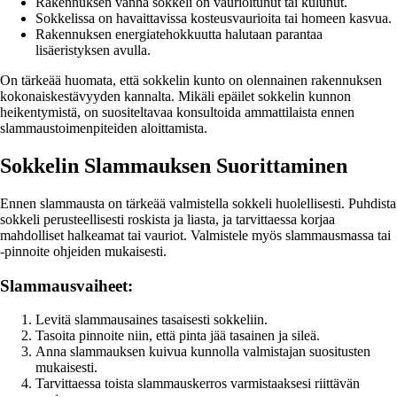
Rakennuksen vanha sokkeli on vaurioitunut tai kulunut.
Sokkelissa on havaittavissa kosteusvaurioita tai homeen kasvua.
Rakennuksen energiatehokkuutta halutaan parantaa
lisäeristyksen avulla.
On tärkeää huomata, että sokkelin kunto on olennainen rakennuksen
kokonaiskestävyyden kannalta. Mikäli epäilet sokkelin kunnon
heikentymistä, on suositeltavaa konsultoida ammattilaista ennen
slammaustoimenpiteiden aloittamista.
Sokkelin Slammauksen Suorittaminen
Ennen slammausta on tärkeää valmistella sokkeli huolellisesti. Puhdista
sokkeli perusteellisesti roskista ja liasta, ja tarvittaessa korjaa
mahdolliset halkeamat tai vauriot. Valmistele myös slammausmassa tai
-pinnoite ohjeiden mukaisesti.
Slammausvaiheet:
Levitä slammausaines tasaisesti sokkeliin.
Tasoita pinnoite niin, että pinta jää tasainen ja sileä.
Anna slammauksen kuivua kunnolla valmistajan suositusten
mukaisesti.
Tarvittaessa toista slammauskerros varmistaaksesi riittävän