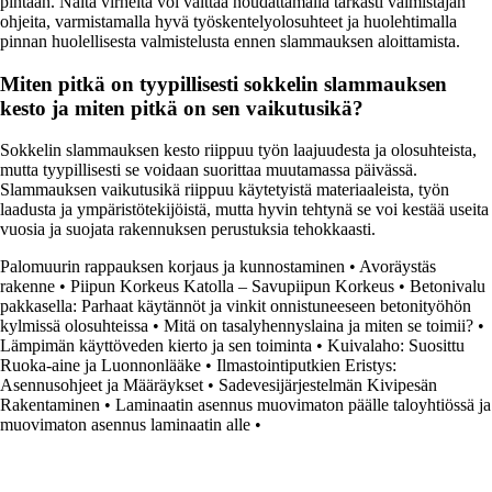
pintaan. Näitä virheitä voi välttää noudattamalla tarkasti valmistajan
ohjeita, varmistamalla hyvä työskentelyolosuhteet ja huolehtimalla
pinnan huolellisesta valmistelusta ennen slammauksen aloittamista.
Miten pitkä on tyypillisesti sokkelin slammauksen
kesto ja miten pitkä on sen vaikutusikä?
Sokkelin slammauksen kesto riippuu työn laajuudesta ja olosuhteista,
mutta tyypillisesti se voidaan suorittaa muutamassa päivässä.
Slammauksen vaikutusikä riippuu käytetyistä materiaaleista, työn
laadusta ja ympäristötekijöistä, mutta hyvin tehtynä se voi kestää useita
vuosia ja suojata rakennuksen perustuksia tehokkaasti.
Palomuurin rappauksen korjaus ja kunnostaminen
•
Avoräystäs
rakenne
•
Piipun Korkeus Katolla – Savupiipun Korkeus
•
Betonivalu
pakkasella: Parhaat käytännöt ja vinkit onnistuneeseen betonityöhön
kylmissä olosuhteissa
•
Mitä on tasalyhennyslaina ja miten se toimii?
•
Lämpimän käyttöveden kierto ja sen toiminta
•
Kuivalaho: Suosittu
Ruoka-aine ja Luonnonlääke
•
Ilmastointiputkien Eristys:
Asennusohjeet ja Määräykset
•
Sadevesijärjestelmän Kivipesän
Rakentaminen
•
Laminaatin asennus muovimaton päälle taloyhtiössä ja
muovimaton asennus laminaatin alle
•