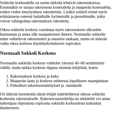
Sokkelin korkeudella on useita tärkeitä tehtäviä rakennuksessa.
Ensinnäkin se suojaa rakennusta kosteudelta ja maaperän kosteudelta,
estäen veden imeytymisen rakenteisiin. Lisäksi sokkeli toimii myös
eräänlaisena esteenä haitallisille hyönteisille ja pieneläimille, jotka
voivat vahingoittaa rakennuksen rakenteita.
Oikea sokkelin korkeus varmistaa myös rakennuksen ulkonäön
harmonian ja antaa sille tasapainoisen ilmeen. Normaalin sokkelin
mitat vaihtelevat rakennusten ja maaston mukaan, mutta on tärkeää
valita oikea korkeus käyttötarkoitukseen sopivaksi.
Normaali Sokkeli Korkeus
Normaalin sokkelin korkeus vaihtelee yleensä 40–60 senttimetrin
välillä, mutta tarkka korkeus riippuu monista tekijöistä, kuten:
Rakennuksen korkeus ja koko
Maaperän laatu ja korkeus suhteessa lopulliseen maanpintaan
Paikalliset rakennusmääräykset ja -standardit
On tärkeää huomioida nämä tekijät määriteltäessä oikeaa sokkelin
korkeutta rakennukselle. Rakennesuunnittelija tai arkkitehti voi antaa
tarkempaa ohjeistusta sopivasta sokkelin korkeudesta kuhunkin
tilanteeseen.