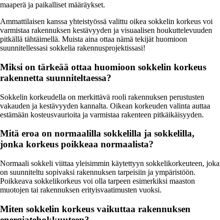
maaperä ja paikalliset määräykset.
Ammattilaisen kanssa yhteistyössä valittu oikea sokkelin korkeus voi
varmistaa rakennuksen kestävyyden ja visuaalisen houkuttelevuuden
pitkällä tähtäimellä. Muista aina ottaa nämä tekijät huomioon
suunnitellessasi sokkelia rakennusprojektissasi!
Miksi on tärkeää ottaa huomioon sokkelin korkeus
rakennetta suunniteltaessa?
Sokkelin korkeudella on merkittävä rooli rakennuksen perustusten
vakauden ja kestävyyden kannalta. Oikean korkeuden valinta auttaa
estämään kosteusvaurioita ja varmistaa rakenteen pitkäikäisyyden.
Mitä eroa on normaalilla sokkelilla ja sokkelilla,
jonka korkeus poikkeaa normaalista?
Normaali sokkeli viittaa yleisimmin käytettyyn sokkelikorkeuteen, joka
on suunniteltu sopivaksi rakennuksen tarpeisiin ja ympäristöön.
Poikkeava sokkelikorkeus voi olla tarpeen esimerkiksi maaston
muotojen tai rakennuksen erityisvaatimusten vuoksi.
Miten sokkelin korkeus vaikuttaa rakennuksen
energiatehokkuuteen?