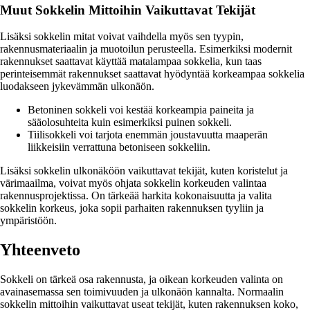
Muut Sokkelin Mittoihin Vaikuttavat Tekijät
Lisäksi sokkelin mitat voivat vaihdella myös sen tyypin,
rakennusmateriaalin ja muotoilun perusteella. Esimerkiksi modernit
rakennukset saattavat käyttää matalampaa sokkelia, kun taas
perinteisemmät rakennukset saattavat hyödyntää korkeampaa sokkelia
luodakseen jykevämmän ulkonäön.
Betoninen sokkeli voi kestää korkeampia paineita ja
sääolosuhteita kuin esimerkiksi puinen sokkeli.
Tiilisokkeli voi tarjota enemmän joustavuutta maaperän
liikkeisiin verrattuna betoniseen sokkeliin.
Lisäksi sokkelin ulkonäköön vaikuttavat tekijät, kuten koristelut ja
värimaailma, voivat myös ohjata sokkelin korkeuden valintaa
rakennusprojektissa. On tärkeää harkita kokonaisuutta ja valita
sokkelin korkeus, joka sopii parhaiten rakennuksen tyyliin ja
ympäristöön.
Yhteenveto
Sokkeli on tärkeä osa rakennusta, ja oikean korkeuden valinta on
avainasemassa sen toimivuuden ja ulkonäön kannalta. Normaalin
sokkelin mittoihin vaikuttavat useat tekijät, kuten rakennuksen koko,