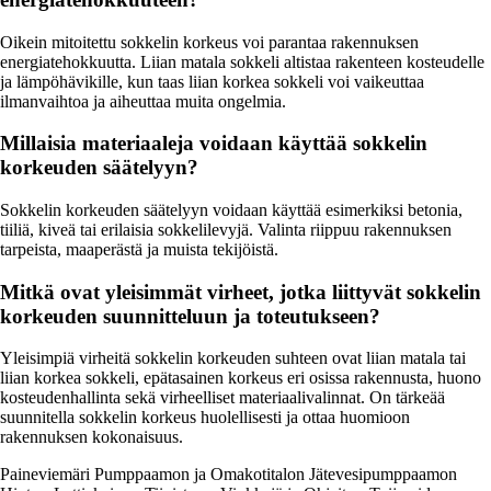
Oikein mitoitettu sokkelin korkeus voi parantaa rakennuksen
energiatehokkuutta. Liian matala sokkeli altistaa rakenteen kosteudelle
ja lämpöhävikille, kun taas liian korkea sokkeli voi vaikeuttaa
ilmanvaihtoa ja aiheuttaa muita ongelmia.
Millaisia materiaaleja voidaan käyttää sokkelin
korkeuden säätelyyn?
Sokkelin korkeuden säätelyyn voidaan käyttää esimerkiksi betonia,
tiiliä, kiveä tai erilaisia sokkelilevyjä. Valinta riippuu rakennuksen
tarpeista, maaperästä ja muista tekijöistä.
Mitkä ovat yleisimmät virheet, jotka liittyvät sokkelin
korkeuden suunnitteluun ja toteutukseen?
Yleisimpiä virheitä sokkelin korkeuden suhteen ovat liian matala tai
liian korkea sokkeli, epätasainen korkeus eri osissa rakennusta, huono
kosteudenhallinta sekä virheelliset materiaalivalinnat. On tärkeää
suunnitella sokkelin korkeus huolellisesti ja ottaa huomioon
rakennuksen kokonaisuus.
Paineviemäri Pumppaamon ja Omakotitalon Jätevesipumppaamon