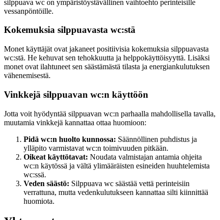
silppuava wc on ympäristöystävällinen vaihtoehto perinteisille
vessanpöntöille.
Kokemuksia silppuavasta wc:stä
Monet käyttäjät ovat jakaneet positiivisia kokemuksia silppuavasta
wc:stä. He kehuvat sen tehokkuutta ja helppokäyttöisyyttä. Lisäksi
monet ovat ilahtuneet sen säästämästä tilasta ja energiankulutuksen
vähenemisestä.
Vinkkejä silppuavan wc:n käyttöön
Jotta voit hyödyntää silppuavan wc:n parhaalla mahdollisella tavalla,
muutamia vinkkejä kannattaa ottaa huomioon:
Pidä wc:n huolto kunnossa:
Säännöllinen puhdistus ja
ylläpito varmistavat wc:n toimivuuden pitkään.
Oikeat käyttötavat:
Noudata valmistajan antamia ohjeita
wc:n käytössä ja vältä ylimääräisten esineiden huuhtelemista
wc:ssä.
Veden säästö:
Silppuava wc säästää vettä perinteisiin
verrattuna, mutta vedenkulutukseen kannattaa silti kiinnittää
huomiota.