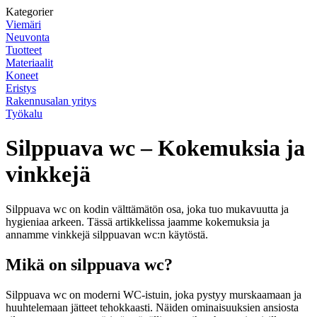
Kategorier
Viemäri
Neuvonta
Tuotteet
Materiaalit
Koneet
Eristys
Rakennusalan yritys
Työkalu
Silppuava wc – Kokemuksia ja
vinkkejä
Silppuava wc on kodin välttämätön osa, joka tuo mukavuutta ja
hygieniaa arkeen. Tässä artikkelissa jaamme kokemuksia ja
annamme vinkkejä silppuavan wc:n käytöstä.
Mikä on silppuava wc?
Silppuava wc on moderni WC-istuin, joka pystyy murskaamaan ja
huuhtelemaan jätteet tehokkaasti. Näiden ominaisuuksien ansiosta