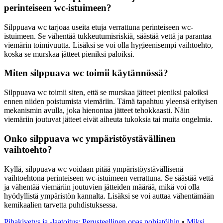
perinteiseen wc-istuimeen?
Silppuava wc tarjoaa useita etuja verrattuna perinteiseen wc-
istuimeen. Se vähentää tukkeutumisriskiä, säästää vettä ja parantaa
viemärin toimivuutta. Lisäksi se voi olla hygieenisempi vaihtoehto,
koska se murskaa jätteet pieniksi paloiksi.
Miten silppuava wc toimii käytännössä?
Silppuava wc toimii siten, että se murskaa jätteet pieniksi paloiksi
ennen niiden poistumista viemäriin. Tämä tapahtuu yleensä erityisen
mekanismin avulla, joka hienontaa jätteet tehokkaasti. Näin
viemäriin joutuvat jätteet eivät aiheuta tukoksia tai muita ongelmia.
Onko silppuava wc ympäristöystävällinen
vaihtoehto?
Kyllä, silppuava wc voidaan pitää ympäristöystävällisenä
vaihtoehtona perinteiseen wc-istuimeen verrattuna. Se säästää vettä
ja vähentää viemäriin joutuvien jätteiden määrää, mikä voi olla
hyödyllistä ympäristön kannalta. Lisäksi se voi auttaa vähentämään
kemikaalien tarvetta puhdistuksessa.
Pihakivetys ja -laatoitus: Perusteellinen opas pohjatöihin
•
Miksi