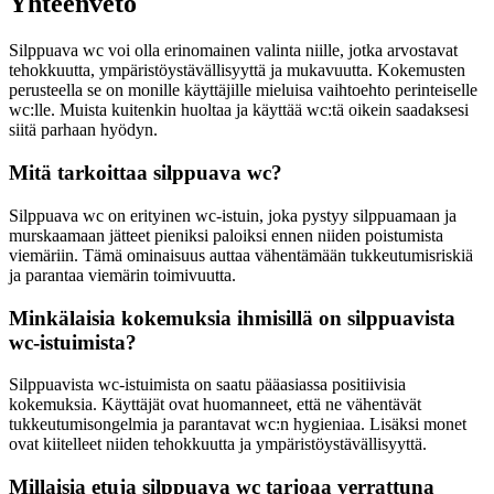
Yhteenveto
Silppuava wc voi olla erinomainen valinta niille, jotka arvostavat
tehokkuutta, ympäristöystävällisyyttä ja mukavuutta. Kokemusten
perusteella se on monille käyttäjille mieluisa vaihtoehto perinteiselle
wc:lle. Muista kuitenkin huoltaa ja käyttää wc:tä oikein saadaksesi
siitä parhaan hyödyn.
Mitä tarkoittaa silppuava wc?
Silppuava wc on erityinen wc-istuin, joka pystyy silppuamaan ja
murskaamaan jätteet pieniksi paloiksi ennen niiden poistumista
viemäriin. Tämä ominaisuus auttaa vähentämään tukkeutumisriskiä
ja parantaa viemärin toimivuutta.
Minkälaisia kokemuksia ihmisillä on silppuavista
wc-istuimista?
Silppuavista wc-istuimista on saatu pääasiassa positiivisia
kokemuksia. Käyttäjät ovat huomanneet, että ne vähentävät
tukkeutumisongelmia ja parantavat wc:n hygieniaa. Lisäksi monet
ovat kiitelleet niiden tehokkuutta ja ympäristöystävällisyyttä.
Millaisia etuja silppuava wc tarjoaa verrattuna