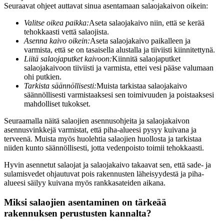
Seuraavat ohjeet auttavat sinua asentamaan salaojakaivon oikein:
Valitse oikea paikka:
Aseta salaojakaivo niin, että se kerää
tehokkaasti vettä salaojista.
Asenna kaivo oikein:
Aseta salaojakaivo paikalleen ja
varmista, että se on tasaisella alustalla ja tiiviisti kiinnitettynä.
Liitä salaojaputket kaivoon:
Kiinnitä salaojaputket
salaojakaivoon tiiviisti ja varmista, ettei vesi pääse valumaan
ohi putkien.
Tarkista säännöllisesti:
Muista tarkistaa salaojakaivo
säännöllisesti varmistaaksesi sen toimivuuden ja poistaaksesi
mahdolliset tukokset.
Seuraamalla näitä salaojien asennusohjeita ja salaojakaivon
asennusvinkkejä varmistat, että piha-alueesi pysyy kuivana ja
terveenä. Muista myös huolehtia salaojien huollosta ja tarkistaa
niiden kunto säännöllisesti, jotta vedenpoisto toimii tehokkaasti.
Hyvin asennetut salaojat ja salaojakaivo takaavat sen, että sade- ja
sulamisvedet ohjautuvat pois rakennusten läheisyydestä ja piha-
alueesi säilyy kuivana myös rankkasateiden aikana.
Miksi salaojien asentaminen on tärkeää
rakennuksen perustusten kannalta?