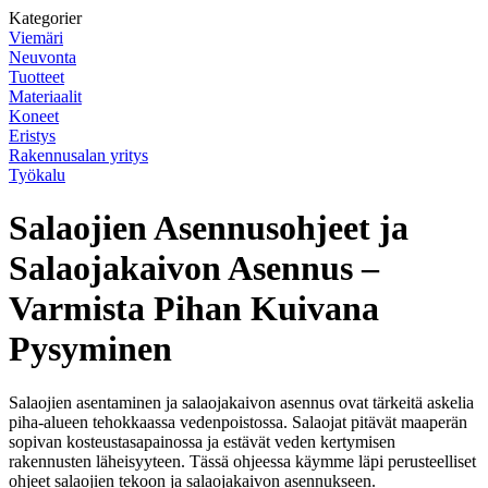
Kategorier
Viemäri
Neuvonta
Tuotteet
Materiaalit
Koneet
Eristys
Rakennusalan yritys
Työkalu
Salaojien Asennusohjeet ja
Salaojakaivon Asennus –
Varmista Pihan Kuivana
Pysyminen
Salaojien asentaminen ja salaojakaivon asennus ovat tärkeitä askelia
piha-alueen tehokkaassa vedenpoistossa. Salaojat pitävät maaperän
sopivan kosteustasapainossa ja estävät veden kertymisen
rakennusten läheisyyteen. Tässä ohjeessa käymme läpi perusteelliset
ohjeet salaojien tekoon ja salaojakaivon asennukseen.