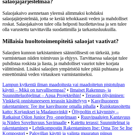
salaojajärjestelmää?
Salaojakaivo asennetaan yleensä alimmaksi kohdaksi
salaojajärjestelmää, jotta se kerää tehokkaasti veden ja mahdolliset
roskat. Salaojakaivon tulee olla helposti huollettavissa ja sen tulee
olla varustettu tarvittavilla suodattimilla ja tarkastusluukuilla.
Millaisia huoltotoimenpiteitä salaojat vaativat?
Salaojien kunnon tarkistaminen säännöllisesti on tärkeää, jotta
varmistetaan niiden toimivuus ja ehjyys. Tarvittaessa salaojat tulee
puhdistaa roskista ja liasta, ja mahdolliset vauriot tulee korjata
välittömästi. Lisäksi salaojien ympäristöä tulee pitää puhtaana ja
esteettömänä veden virtauksen varmistamiseksi.
Lampun kytkentä ilman maadoitusta vai maadoitetun pistotulpan
käyttö – Mikä on turvallisempaa?
•
Ilmaiset Rakennus- ja
Suunnitteluohjelmat – Apua Projekteihin!
•
Terassin öljyäminen:
Vinkkejä onnistuneeseen terassin käsittelyyn
•
Kasvihuoneen
rakentaminen: Tee itse kasvihuone omalla pihalla
•
Ruiskutasoitettu
katto: Korjaukset ja Maalausvinkit
•
Öljypoltin ei käynnisty –
Ratkaisut Oilon Junior Pro -ongelmaan
•
Ruuvipaalujen Kantavuus
ja Niiden Soveltuvuus Savimaalle
•
Katettu terassi: Suunnitelmat ja
rakentaminen
•
Lehtikompostin Rakentaminen Itse: Oma Tee Se Itse
Kompostori
•
Palovillan käyttö ja valinta muuratun piipun