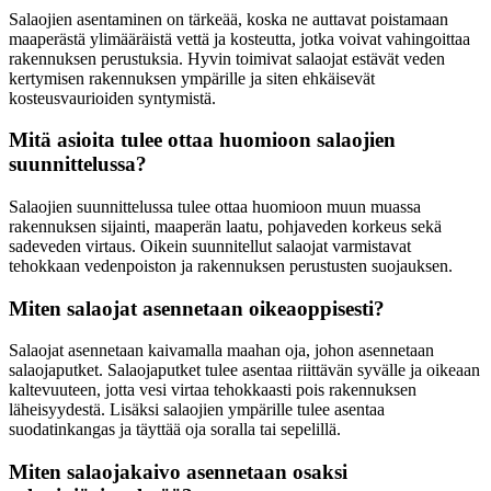
Salaojien asentaminen on tärkeää, koska ne auttavat poistamaan
maaperästä ylimääräistä vettä ja kosteutta, jotka voivat vahingoittaa
rakennuksen perustuksia. Hyvin toimivat salaojat estävät veden
kertymisen rakennuksen ympärille ja siten ehkäisevät
kosteusvaurioiden syntymistä.
Mitä asioita tulee ottaa huomioon salaojien
suunnittelussa?
Salaojien suunnittelussa tulee ottaa huomioon muun muassa
rakennuksen sijainti, maaperän laatu, pohjaveden korkeus sekä
sadeveden virtaus. Oikein suunnitellut salaojat varmistavat
tehokkaan vedenpoiston ja rakennuksen perustusten suojauksen.
Miten salaojat asennetaan oikeaoppisesti?
Salaojat asennetaan kaivamalla maahan oja, johon asennetaan
salaojaputket. Salaojaputket tulee asentaa riittävän syvälle ja oikeaan
kaltevuuteen, jotta vesi virtaa tehokkaasti pois rakennuksen
läheisyydestä. Lisäksi salaojien ympärille tulee asentaa
suodatinkangas ja täyttää oja soralla tai sepelillä.
Miten salaojakaivo asennetaan osaksi