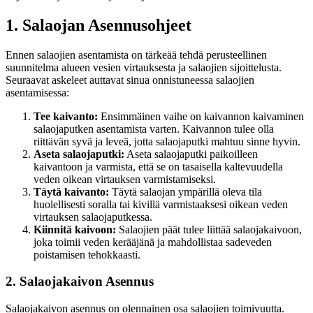
1. Salaojan Asennusohjeet
Ennen salaojien asentamista on tärkeää tehdä perusteellinen
suunnitelma alueen vesien virtauksesta ja salaojien sijoittelusta.
Seuraavat askeleet auttavat sinua onnistuneessa salaojien
asentamisessa:
Tee kaivanto:
Ensimmäinen vaihe on kaivannon kaivaminen
salaojaputken asentamista varten. Kaivannon tulee olla
riittävän syvä ja leveä, jotta salaojaputki mahtuu sinne hyvin.
Aseta salaojaputki:
Aseta salaojaputki paikoilleen
kaivantoon ja varmista, että se on tasaisella kaltevuudella
veden oikean virtauksen varmistamiseksi.
Täytä kaivanto:
Täytä salaojan ympärillä oleva tila
huolellisesti soralla tai kivillä varmistaaksesi oikean veden
virtauksen salaojaputkessa.
Kiinnitä kaivoon:
Salaojien päät tulee liittää salaojakaivoon,
joka toimii veden kerääjänä ja mahdollistaa sadeveden
poistamisen tehokkaasti.
2. Salaojakaivon Asennus
Salaojakaivon asennus on olennainen osa salaojien toimivuutta.