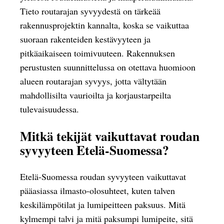
Tieto routarajan syvyydestä on tärkeää
rakennusprojektin kannalta, koska se vaikuttaa
suoraan rakenteiden kestävyyteen ja
pitkäaikaiseen toimivuuteen. Rakennuksen
perustusten suunnittelussa on otettava huomioon
alueen routarajan syvyys, jotta vältytään
mahdollisilta vaurioilta ja korjaustarpeilta
tulevaisuudessa.
Mitkä tekijät vaikuttavat roudan
syvyyteen Etelä-Suomessa?
Etelä-Suomessa roudan syvyyteen vaikuttavat
pääasiassa ilmasto-olosuhteet, kuten talven
keskilämpötilat ja lumipeitteen paksuus. Mitä
kylmempi talvi ja mitä paksumpi lumipeite, sitä