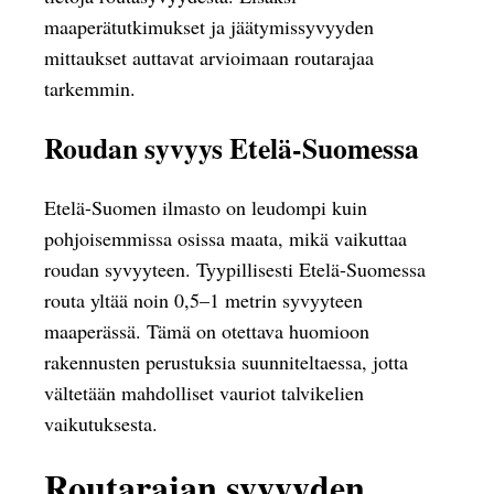
maaperätutkimukset ja jäätymissyvyyden
mittaukset auttavat arvioimaan routarajaa
tarkemmin.
Roudan syvyys Etelä-Suomessa
Etelä-Suomen ilmasto on leudompi kuin
pohjoisemmissa osissa maata, mikä vaikuttaa
roudan syvyyteen. Tyypillisesti Etelä-Suomessa
routa yltää noin 0,5–1 metrin syvyyteen
maaperässä. Tämä on otettava huomioon
rakennusten perustuksia suunniteltaessa, jotta
vältetään mahdolliset vauriot talvikelien
vaikutuksesta.
Routarajan syvyyden