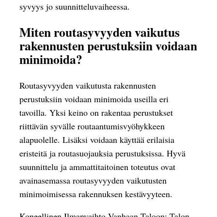
syvyys jo suunnitteluvaiheessa.
Miten routasyvyyden vaikutus
rakennusten perustuksiin voidaan
minimoida?
Routasyvyyden vaikutusta rakennusten
perustuksiin voidaan minimoida useilla eri
tavoilla. Yksi keino on rakentaa perustukset
riittävän syvälle routaantumisvyöhykkeen
alapuolelle. Lisäksi voidaan käyttää erilaisia
eristeitä ja routasuojauksia perustuksissa. Hyvä
suunnittelu ja ammattitaitoinen toteutus ovat
avainasemassa routasyvyyden vaikutusten
minimoimisessa rakennuksen kestävyyteen.
Koneellinen Ilmanvaihto Vanhaan Taloon: Talon