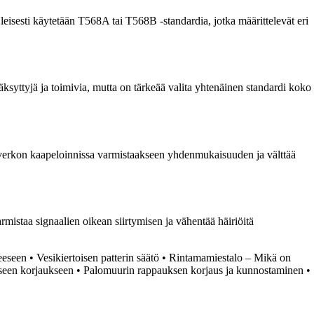
Yleisesti käytetään T568A tai T568B -standardia, jotka määrittelevät eri
äksyttyjä ja toimivia, mutta on tärkeää valita yhtenäinen standardi koko
ko verkon kaapeloinnissa varmistaakseen yhdenmukaisuuden ja välttää
mistaa signaalien oikean siirtymisen ja vähentää häiriöitä
eeseen
•
Vesikiertoisen patterin säätö
•
Rintamamiestalo – Mikä on
aseen korjaukseen
•
Palomuurin rappauksen korjaus ja kunnostaminen
•