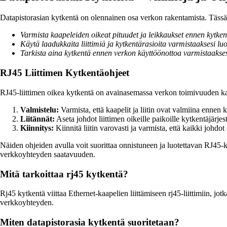
Datapistorasian kytkentä on olennainen osa verkon rakentamista. Tässä 
Varmista kaapeleiden oikeat pituudet ja leikkaukset ennen kytken
Käytä laadukkaita liittimiä ja kytkentärasioita varmistaaksesi lu
Tarkista aina kytkentä ennen verkon käyttöönottoa varmistaakse
RJ45 Liittimen Kytkentäohjeet
RJ45-liittimen oikea kytkentä on avainasemassa verkon toimivuuden kan
Valmistelu:
Varmista, että kaapelit ja liitin ovat valmiina ennen 
Liitännät:
Aseta johdot liittimen oikeille paikoille kytkentäjärj
Kiinnitys:
Kiinnitä liitin varovasti ja varmista, että kaikki johdot o
Näiden ohjeiden avulla voit suorittaa onnistuneen ja luotettavan RJ45-
verkkoyhteyden saatavuuden.
Mitä tarkoittaa rj45 kytkentä?
Rj45 kytkentä viittaa Ethernet-kaapelien liittämiseen rj45-liittimiin, jo
verkkoyhteyden.
Miten datapistorasia kytkentä suoritetaan?