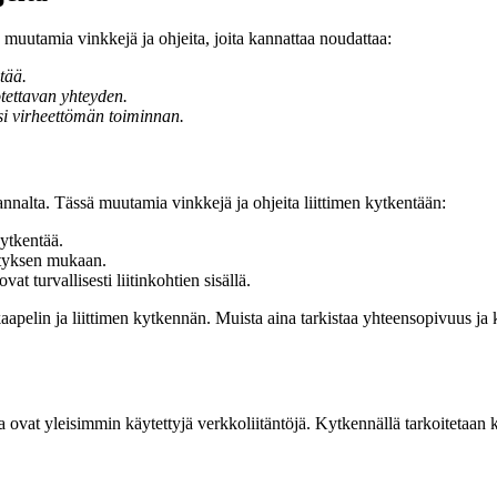
muutamia vinkkejä ja ohjeita, joita kannattaa noudattaa:
tää.
otettavan yhteyden.
si virheettömän toiminnan.
nalta. Tässä muutamia vinkkejä ja ohjeita liittimen kytkentään:
kytkentää.
estyksen mukaan.
vat turvallisesti liitinkohtien sisällä.
kaapelin ja liittimen kytkennän. Muista aina tarkistaa yhteensopivuus j
tka ovat yleisimmin käytettyjä verkkoliitäntöjä. Kytkennällä tarkoitetaan 