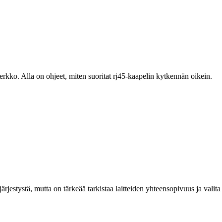
rkko. Alla on ohjeet, miten suoritat rj45-kaapelin kytkennän oikein.
ärjestystä, mutta on tärkeää tarkistaa laitteiden yhteensopivuus ja valita