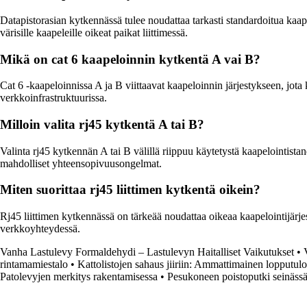
Datapistorasian kytkennässä tulee noudattaa tarkasti standardoitua kaape
värisille kaapeleille oikeat paikat liittimessä.
Mikä on cat 6 kaapeloinnin kytkentä A vai B?
Cat 6 -kaapeloinnissa A ja B viittaavat kaapeloinnin järjestykseen, jota
verkkoinfrastruktuurissa.
Milloin valita rj45 kytkentä A tai B?
Valinta rj45 kytkennän A tai B välillä riippuu käytetystä kaapelointist
mahdolliset yhteensopivuusongelmat.
Miten suorittaa rj45 liittimen kytkentä oikein?
Rj45 liittimen kytkennässä on tärkeää noudattaa oikeaa kaapelointijärje
verkkoyhteydessä.
Vanha Lastulevy Formaldehydi – Lastulevyn Haitalliset Vaikutukset
•
rintamamiestalo
•
Kattolistojen sahaus jiiriin: Ammattimainen lopputulos
Patolevyjen merkitys rakentamisessa
•
Pesukoneen poistoputki seinäss