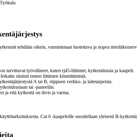
Työkalu
entäjärjestys
ennät tehdään oikein, varmistetaan luotettava ja nopea tietoliikenneve
 tarvittavat työvälineet, kuten rj45-liittimet, kytkentärasia ja kaapeli.
eikattu siististi ennen liittimen kiinnittämistä.
tkentäjärjestystä A tai B, riippuen verkko- ja laitetarpeista.
kytkentärasiaan tai -paneeliin.
en ja että kytkentä on tiivis ja varma.
yttötarkoituksesta. Cat 6 -kaapeleille suositellaan yleisesti B-kytkentäj
jeita