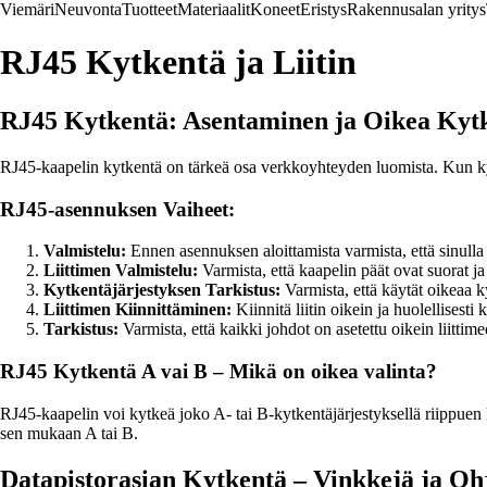
Viemäri
Neuvonta
Tuotteet
Materiaalit
Koneet
Eristys
Rakennusalan yritys
RJ45 Kytkentä ja Liitin
RJ45 Kytkentä: Asentaminen ja Oikea Kytk
RJ45-kaapelin kytkentä on tärkeä osa verkkoyhteyden luomista. Kun kytk
RJ45-asennuksen Vaiheet:
Valmistelu:
Ennen asennuksen aloittamista varmista, että sinulla on
Liittimen Valmistelu:
Varmista, että kaapelin päät ovat suorat ja l
Kytkentäjärjestyksen Tarkistus:
Varmista, että käytät oikeaa ky
Liittimen Kiinnittäminen:
Kiinnitä liitin oikein ja huolellisesti 
Tarkistus:
Varmista, että kaikki johdot on asetettu oikein liittime
RJ45 Kytkentä A vai B – Mikä on oikea valinta?
RJ45-kaapelin voi kytkeä joko A- tai B-kytkentäjärjestyksellä riippuen kä
sen mukaan A tai B.
Datapistorasian Kytkentä – Vinkkejä ja Oh