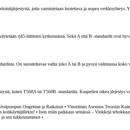
lointijärjestystä, jotta varmistetaan luotettava ja nopea verkkoyhteys. 
 käytetään rj45-liittimen kytkennässä. Sekä A että B -standardit ovat hyv
andardista. On suositeltavaa valita joko A tai B ja pysyä valinnassa ko
stystä, kuten T568A tai T568B -standardia. Kaapelien oikea järjestys var
Vesipumpun Ongelmat ja Ratkaisut
•
Vinoriman Asennus Terassin Kait
 kotikäyttäjillekin!
•
Ison reiän paikkaus seinässä – Vinkkejä tehokka
ä ja sen tukkeutuminen
•