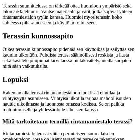
Terassin suunnittelussa on tärkeää ottaa huomioon ympäristö sekä
talon arkkitehtuuri. Valitse materiaalit ja värit, jotka sopivat yhteen
rintamamiestalon tyylin kanssa. Huomioi myös terassin koko
suhteessa piha-alueeseen ja käyttötarkoitukseen.
Terassin kunnossapito
Oikea terassin kunnossapito pidentää sen käyttöikää ja säilyttää sen
kauniin ulkonäön. Puhdista terassi säännöllisesti roskista ja liasta
sekä käsittele puupinnat tarvittaessa pintakäsittelyaineilla suojaten
niitä sään vaikutuksilta.
Lopuksi
Rakentamalla terassi rintamamiestaloon luot lisää elintilaa ja
viihtyisyyttä asumiseen. Viihtyisä ulkotila tarjoaa mahdollisuuden
nauttia ulkoilmasta ja luonnosta omassa kodissa. Se on paikka
rentoutumiselle ja yhdessäololle läheisten kanssa.
Mitä tarkoitetaan termillä rintamamiestalo terassi?
Rintamamiestalo terassi viittaa perinteiseen suomalaiseen
omakotitaloon, jossa on lisätty terassi tai parveke rakennuksen