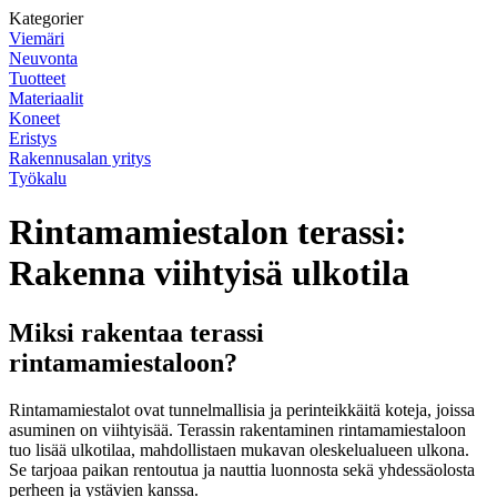
Kategorier
Viemäri
Neuvonta
Tuotteet
Materiaalit
Koneet
Eristys
Rakennusalan yritys
Työkalu
Rintamamiestalon terassi:
Rakenna viihtyisä ulkotila
Miksi rakentaa terassi
rintamamiestaloon?
Rintamamiestalot ovat tunnelmallisia ja perinteikkäitä koteja, joissa
asuminen on viihtyisää. Terassin rakentaminen rintamamiestaloon
tuo lisää ulkotilaa, mahdollistaen mukavan oleskelualueen ulkona.
Se tarjoaa paikan rentoutua ja nauttia luonnosta sekä yhdessäolosta
perheen ja ystävien kanssa.