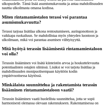
ulkopuolelle. Tämä lisää asumismukavuutta ja antaa mahdollisuuden
nauttia ulkoilmasta omassa kodissa.
Miten rintamamiestalon terassi voi parantaa
asumismukavuutta?
Terassi tarjoaa lisätilaa ulkona rentoutumiseen, auringonottoon ja
vaikkapa ruokailuun. Se mahdollistaa myös yhteyden luontoon ja
ulkoilmaan, mikä voi parantaa asumisen viihtyisyyttä.
Mitä hyötyä terassin lisäämisestä rintamamiestaloon
voi olla?
Terassin lisääminen voi lisätä kiinteistön arvoa ja houkuttelevuutta
potentiaalisten ostajien silmissä. Lisäksi se voi tarjota lisätilaa ja
mahdollisuuden monipuolisempaan käyttöön kodin
ympärivuotisessa käytössä.
Minkälaista suunnittelua ja rakentamista terassin
lisääminen rintamamiestaloon vaatii?
Terassin lisääminen vaatii huolellista suunnittelua, jotta se sopii
harmonisesti olemassa olevaan rakennukseen. Rakentamisessa on