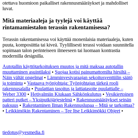
otettava huomioon paikalliset rakennusmääräykset ja mahdolliset
luvat.
Mitä materiaaleja ja tyylejä voi käyttää
rintamamiestalon terassin rakentamisessa?
Terassin rakentamisessa voi käyttää monenlaisia materiaaleja, kuten
puuta, komposiittia tai kiveä. Tyylillisesti terassi voidaan suunnitella
sopimaan talon perinteiseen ilmeeseen tai luomaan kontrastia
modernilla designilla.
Autotallin käyttötarkoituksen muutos ja mitä maksaa autotallin
muuttaminen asuintilaksi
•
Suojaa kotisi painumattomilta hirsiltä –
Näin vältät ongelmat
•
Lämminvesivaraajan sekoitusventtiilin säätö
ja toiminta
•
Vastaava työnjohtaja: Työnjohtajan tärkeä rooli
rakennusalalla
•
Puulattian tasoitus ja lattiatasoite puulattialle –
Weber 3300
•
Hetivalmiin Kiukaan Sähkönkulutus
•
Vesikiertoinen
patteri putket – Yksiputkijärjestelmä
•
Rakennusmääräykset seinän
paksuus
•
Rakentaminen Ilman Rakennuslupaa – Mitä se tarkoittaa?
•
Leikkimökin Rakentaminen – Tee Itse Leikkimökki Ohjeet
•
tiedotus@yesmedia.fi