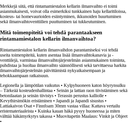
Merkkejä siitä, että rintamamiestalon kellarin ilmanvaihto ei toimi
asianmukaisesti, voivat olla esimerkiksi tunkkainen haju kellaritiloissa,
kosteus- tai homevaurioiden esiintyminen, ikkunoiden huurtuminen
sekä ilmanvaihtoventtiilien puuttuminen tai tukkeutuminen.
Mitä toimenpiteitä voi tehdä parantaakseen
rintamamiestalon kellarin ilmanvaihtoa?
Rintamamiestalon kellarin ilmanvaihdon parantamiseksi voi tehdä
useita toimenpiteitä, kuten asentaa lisää ilmanvaihtokanavia ja -
venttiilejä, varmistaa ilmanvaihtojärjestelmän asianmukainen toiminta,
puhdistaa ja huoltaa ilmanvaihto säännöllisesti sekä tarvittaessa harkita
ilmanvaihtojärjestelmän päivittämistä nykyaikaisempaan ja
tehokkaampaan ratkaisuun.
Legionella ja lämpötilan vaikutus
•
Kylpyhuoneen katon höyrynsulku
– Tärkeää kosteudenhallintaa
•
Seinän ja lattian raon tiivistäminen sekä
betonilaatan ja seinän tiivistys
•
Terassin perustus kalliolle
•
Kevythirsimökin eristäminen
•
Japandi ja Japandi sisustus
•
Lattiakaivon Osat
•
Finnfoam 30mm vastaa villaa: Kattava vertailu
eristemateriaaleista
•
Kuinka kauan häkä pysyy huoneessa ja miten
välttää häkämyrkytys takassa
•
Muovitapetin Maalaus: Vinkit ja Ohjeet
•