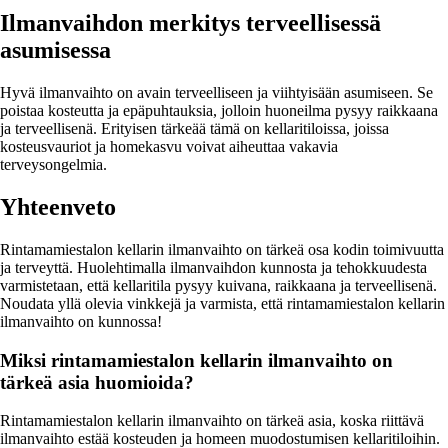
Ilmanvaihdon merkitys terveellisessä
asumisessa
Hyvä ilmanvaihto on avain terveelliseen ja viihtyisään asumiseen. Se
poistaa kosteutta ja epäpuhtauksia, jolloin huoneilma pysyy raikkaana
ja terveellisenä. Erityisen tärkeää tämä on kellaritiloissa, joissa
kosteusvauriot ja homekasvu voivat aiheuttaa vakavia
terveysongelmia.
Yhteenveto
Rintamamiestalon kellarin ilmanvaihto on tärkeä osa kodin toimivuutta
ja terveyttä. Huolehtimalla ilmanvaihdon kunnosta ja tehokkuudesta
varmistetaan, että kellaritila pysyy kuivana, raikkaana ja terveellisenä.
Noudata yllä olevia vinkkejä ja varmista, että rintamamiestalon kellarin
ilmanvaihto on kunnossa!
Miksi rintamamiestalon kellarin ilmanvaihto on
tärkeä asia huomioida?
Rintamamiestalon kellarin ilmanvaihto on tärkeä asia, koska riittävä
ilmanvaihto estää kosteuden ja homeen muodostumisen kellaritiloihin.