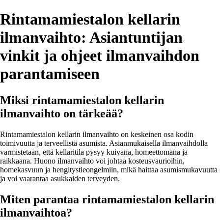
Rintamamiestalon kellarin
ilmanvaihto: Asiantuntijan
vinkit ja ohjeet ilmanvaihdon
parantamiseen
Miksi rintamamiestalon kellarin
ilmanvaihto on tärkeää?
Rintamamiestalon kellarin ilmanvaihto on keskeinen osa kodin
toimivuutta ja terveellistä asumista. Asianmukaisella ilmanvaihdolla
varmistetaan, että kellaritila pysyy kuivana, homeettomana ja
raikkaana. Huono ilmanvaihto voi johtaa kosteusvaurioihin,
homekasvuun ja hengitystieongelmiin, mikä haittaa asumismukavuutta
ja voi vaarantaa asukkaiden terveyden.
Miten parantaa rintamamiestalon kellarin
ilmanvaihtoa?