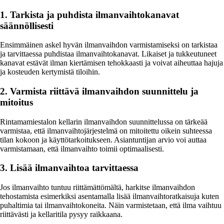
1. Tarkista ja puhdista ilmanvaihtokanavat
säännöllisesti
Ensimmäinen askel hyvän ilmanvaihdon varmistamiseksi on tarkistaa
ja tarvittaessa puhdistaa ilmanvaihtokanavat. Likaiset ja tukkeutuneet
kanavat estävät ilman kiertämisen tehokkaasti ja voivat aiheuttaa hajuja
ja kosteuden kertymistä tiloihin.
2. Varmista riittävä ilmanvaihdon suunnittelu ja
mitoitus
Rintamamiestalon kellarin ilmanvaihdon suunnittelussa on tärkeää
varmistaa, että ilmanvaihtojärjestelmä on mitoitettu oikein suhteessa
tilan kokoon ja käyttötarkoitukseen. Asiantuntijan arvio voi auttaa
varmistamaan, että ilmanvaihto toimii optimaalisesti.
3. Lisää ilmanvaihtoa tarvittaessa
Jos ilmanvaihto tuntuu riittämättömältä, harkitse ilmanvaihdon
tehostamista esimerkiksi asentamalla lisää ilmanvaihtoratkaisuja kuten
puhaltimia tai ilmanvaihtokoneita. Näin varmistetaan, että ilma vaihtuu
riittävästi ja kellaritila pysyy raikkaana.