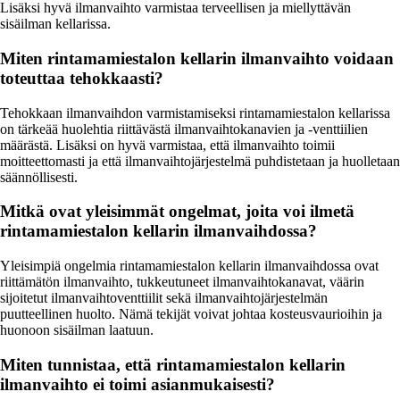
Lisäksi hyvä ilmanvaihto varmistaa terveellisen ja miellyttävän
sisäilman kellarissa.
Miten rintamamiestalon kellarin ilmanvaihto voidaan
toteuttaa tehokkaasti?
Tehokkaan ilmanvaihdon varmistamiseksi rintamamiestalon kellarissa
on tärkeää huolehtia riittävästä ilmanvaihtokanavien ja -venttiilien
määrästä. Lisäksi on hyvä varmistaa, että ilmanvaihto toimii
moitteettomasti ja että ilmanvaihtojärjestelmä puhdistetaan ja huolletaan
säännöllisesti.
Mitkä ovat yleisimmät ongelmat, joita voi ilmetä
rintamamiestalon kellarin ilmanvaihdossa?
Yleisimpiä ongelmia rintamamiestalon kellarin ilmanvaihdossa ovat
riittämätön ilmanvaihto, tukkeutuneet ilmanvaihtokanavat, väärin
sijoitetut ilmanvaihtoventtiilit sekä ilmanvaihtojärjestelmän
puutteellinen huolto. Nämä tekijät voivat johtaa kosteusvaurioihin ja
huonoon sisäilman laatuun.
Miten tunnistaa, että rintamamiestalon kellarin
ilmanvaihto ei toimi asianmukaisesti?