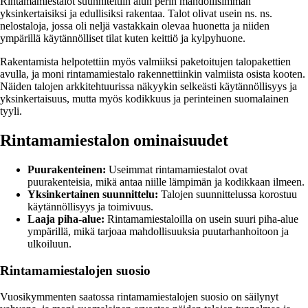
Rintamamiestalot suunniteltiin alun perin mahdollisimman
yksinkertaisiksi ja edullisiksi rakentaa. Talot olivat usein ns. ns.
nelostaloja, jossa oli neljä vastakkain olevaa huonetta ja niiden
ympärillä käytännölliset tilat kuten keittiö ja kylpyhuone.
Rakentamista helpotettiin myös valmiiksi paketoitujen talopakettien
avulla, ja moni rintamamiestalo rakennettiinkin valmiista osista kooten.
Näiden talojen arkkitehtuurissa näkyykin selkeästi käytännöllisyys ja
yksinkertaisuus, mutta myös kodikkuus ja perinteinen suomalainen
tyyli.
Rintamamiestalon ominaisuudet
Puurakenteinen:
Useimmat rintamamiestalot ovat
puurakenteisia, mikä antaa niille lämpimän ja kodikkaan ilmeen.
Yksinkertainen suunnittelu:
Talojen suunnittelussa korostuu
käytännöllisyys ja toimivuus.
Laaja piha-alue:
Rintamamiestaloilla on usein suuri piha-alue
ympärillä, mikä tarjoaa mahdollisuuksia puutarhanhoitoon ja
ulkoiluun.
Rintamamiestalojen suosio
Vuosikymmenten saatossa rintamamiestalojen suosio on säilynyt