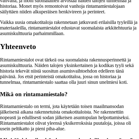
vahvana, ja moni suomalainen arvostaa näiden talojen tunnelmaa ja
historiaa. Monet myös remontoivat vanhoja rintamamiestalojaan
säilyttäen niiden alkuperäisen henkivireen ja perinteet.
Vaikka uusia omakotitaloja rakennetaan jatkuvasti erilaisilla tyyleillä ja
materiaaleilla, rintamamiestalot edustavat suomalaista arkkitehtuuria ja
asumiskulttuuria parhaimmillaan.
Yhteenveto
Rintamamiestalot ovat tärkeä osa suomalaista rakennusperinnettä ja
asumiskulttuuria. Näiden talojen yksinkertainen ja kodikas tyyli sekä
historia tekevät niistä suositun asumisvaihtoehdon edelleen tänä
päivänä. Jos etsit perinteistä omakotitaloa, jossa on historiaa ja
tunnelmaa, rintamamiestalo saattaa olla juuri sinun unelmiesi koti.
Mikä on rintamamiestalo?
Rintamamiestalo on termi, jota käytetään toisen maailmansodan
jälkeisenä aikana rakennetuista omakotitaloista. Ne rakennettiin
nopeasti ja edullisesti sodan jälkeisen asuntopulan helpottamiseksi.
Rintamamiestalot olivat yleensä yksikerroksisia puutaloja, joissa oli
usein peltikatto ja pieni piha-alue.