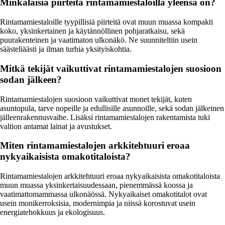
Minkälaisia piirteitä rintamamiestaloilla yleensä on?
Rintamamiestaloille tyypillisiä piirteitä ovat muun muassa kompakti
koko, yksinkertainen ja käytännöllinen pohjaratkaisu, sekä
puurakenteinen ja vaatimaton ulkonäkö. Ne suunniteltiin usein
säästeliäästi ja ilman turhia yksityiskohtia.
Mitkä tekijät vaikuttivat rintamamiestalojen suosioon
sodan jälkeen?
Rintamamiestalojen suosioon vaikuttivat monet tekijät, kuten
asuntopula, tarve nopeille ja edullisille asunnoille, sekä sodan jälkeinen
jälleenrakennusvaihe. Lisäksi rintamamiestalojen rakentamista tuki
valtion antamat lainat ja avustukset.
Miten rintamamiestalojen arkkitehtuuri eroaa
nykyaikaisista omakotitaloista?
Rintamamiestalojen arkkitehtuuri eroaa nykyaikaisista omakotitaloista
muun muassa yksinkertaisuudessaan, pienemmässä koossa ja
vaatimattomammassa ulkonäössä. Nykyaikaiset omakotitalot ovat
usein monikerroksisia, modernimpia ja niissä korostuvat usein
energiatehokkuus ja ekologisuus.