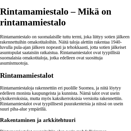
Rintamamiestalo – Mikä on
rintamamiestalo
Rintamamiestalo on suomalaisille tuttu termi, joka liittyy sotien jälkeen
rakennettuihin omakotitaloihin. Näitä taloja alettiin rakentaa 1940-
luvulla pula-ajan jälkeen nopeasti ja tehokkaasti, jotta sotien jälkeiset
asuntopulat saataisiin ratkaistua. Rintamamiestalot ovat tyypillisiä
suomalaisia omakotitaloja, jotka edelleen ovat suosittuja
asumismuotoja.
Rintamamiestalot
Rintamamiestaloja rakennettiin eri puolille Suomea, ja niitä löytyy
edelleen monista kaupungeista ja kunnista. Nämä talot ovat usein
yksikerroksisia, mutta myös kaksikerroksisia versioita rakennettiin.
Rintamamiestalot ovat tyypillisesti puurakenteisia ja niissä on usein
suuri piha-alue ympärillä.
Rakentaminen ja arkkitehtuuri