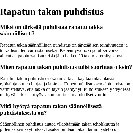
Rapatun takan puhdistus
Miksi on tärkeää puhdistaa rapattu takka
säännöllisesti?
Rapatun takan säännöllinen puhdistus on tärkeää sen toimivuuden ja
turvallisuuden varmistamiseksi. Kerääntyvä noki ja tuhka voivat
aiheuttaa paloturvallisuusriskejä ja heikentää takan lämmitystehoa.
Miten rapatun takan puhdistus tulisi suorittaa oikein?
Rapatun takan puhdistuksessa on tärkeää käyttää oikeanlaisia
työkaluja, kuten harjaa ja lapioita. Ennen puhdistuksen aloittamista on
varmistettava, että takka on täysin jäähtynyt. Puhdistuksen yhteydessä
on hyvä tarkistaa myös takan kunto ja mahdolliset vauriot.
Mitä hyötyä rapatun takan säännöllisestä
puhdistuksesta on?
Säännöllinen puhdistus auttaa ylläpitämään takan tehokkuutta ja
pidentää sen käyttöikää. Lisäksi puhtaan takan lämmitysteho on