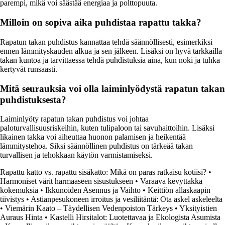
parempi, mikä voi säästää energiaa ja polttopuuta.
Milloin on sopiva aika puhdistaa rapattu takka?
Rapatun takan puhdistus kannattaa tehdä säännöllisesti, esimerkiksi
ennen lämmityskauden alkua ja sen jälkeen. Lisäksi on hyvä tarkkailla
takan kuntoa ja tarvittaessa tehdä puhdistuksia aina, kun noki ja tuhka
kertyvät runsaasti.
Mitä seurauksia voi olla laiminlyödystä rapatun takan
puhdistuksesta?
Laiminlyöty rapatun takan puhdistus voi johtaa
paloturvallisuusriskeihin, kuten tulipaloon tai savuhaittoihin. Lisäksi
likainen takka voi aiheuttaa huonon palamisen ja heikentää
lämmitystehoa. Siksi säännöllinen puhdistus on tärkeää takan
turvallisen ja tehokkaan käytön varmistamiseksi.
Rapattu katto vs. rapattu sisäkatto: Mikä on paras ratkaisu kotiisi?
•
Harmoniset värit harmaaseen sisustukseen
•
Varaava kevyttakka
kokemuksia
•
Ikkunoiden Asennus ja Vaihto
•
Keittiön allaskaapin
tiivistys
•
Astianpesukoneen irroitus ja vesiliitäntä: Ota askel askeleelta
•
Viemärin Kaato – Täydellisen Vedenpoiston Tärkeys
•
Yksityistien
Auraus Hinta
•
Kastelli Hirsitalot: Luotettavaa ja Ekologista Asumista