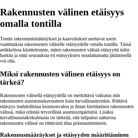
Rakennusten välinen etäisyys
omalla tontilla
Tontin rakentamismääräykset ja kaavoitukset asettavat usein
vaatimuksia rakennusten väliselle etäisyydelle omalla tontilla. Tässä
artikkelissa käsittelemme, miten rakennusten välistä etäisyyttä tulisi
harkita ja mitä seurauksia eri etäisyyksien noudattamatta jättämisellä
voi olla.
Miksi rakennusten välinen etäisyys on
tärkeä?
Rakennusten välisellä etäisyydellä on merkittävä vaikutus niin
rakennusten asumismukavuuteen kuin turvallisuuteenkin. Riittävä
etäisyys mahdollistaa luonnonvalon ja ilman kiertämisen rakennusten
välissä, mikä edistää terveellistä asumisympäristöä. Lisäksi
turvallisuusnäkökulmasta on tärkeää, että tulipalon sattuessa
rakennusten välissä on riittävästi tilaa pelastautumiseen.
Rakennusmääräykset ja etäisyyden määrittäminen