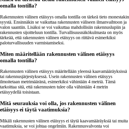
omalla tontilla?
Rakennusten välinen etäisyys omalla tontilla on tärkeä tieto monestakin
syystä. Ensinnäkin se vaikuttaa rakennusten väliseen ilmanvaihtoon ja
valon saantiin. Lisäksi se voi vaikuttaa mahdollisiin rakennuslupiin ja
rakennusten sijoitteluun tontilla. Turvallisuusnäkökulmasta on myös
tärkeää, että rakennusten välinen etäisyys on riittävä esimerkiksi
paloturvallisuuden varmistamiseksi.
Miten määritellään rakennusten välinen etäisyys
omalla tontilla?
Rakennusten välinen etäisyys määritellään yleensä kaavamääräyksissä
tai rakennusjärjestyksessä. Usein rakennusten välinen etäisyys
ilmoitetaan metrimääränä, esimerkiksi vähintään 4 metriä. Tämä
tarkoittaa sitä, että rakennusten tulee olla vähintään 4 metrin
etäisyydellä toisistaan.
Mitä seurauksia voi olla, jos rakennusten välinen
etäisyys ei täytä vaatimuksia?
Mikäli rakennusten välinen etäisyys ei täytä kaavamääräyksiä tai muita
vaatimuksia, se voi johtaa ongelmiin. Rakennusvalvonta voi