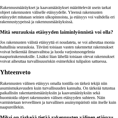
Rakennusmääräykset ja kaavamääräykset määrittelevät usein tarkat
ohjeet rakennusten väliselle etäisyydelle. Yleensä rakennusten
etäisyydet mitataan seinien ulkopinnoista, ja etäisyys voi vaihdella eri
rakennustyypeissä ja rakennusmääräyksissä.
Mitä seurauksia etäisyyden laiminlyönnistä voi olla?
Jos rakennusten välistä etäisyyttä ei noudateta, se voi aiheuttaa monia
haitallisia seurauksia. Tiiviisti toisiaan vasten rakennetut rakennukset
voivat heikentää ilmanvaihtoa ja luoda varjostusongelmia
naapurirakennuksille. Lisäksi liian lähellä toisiaan olevat rakennukset
voivat aiheuttaa turvallisuusriskin esimerkiksi tulipalon sattuessa.
Yhteenveto
Rakennusten välinen etäisyys omalla tontilla on tärkeä tekijä niin
asumismukavuuden kuin turvallisuuden kannalta. On tärkeää tutustua
paikallisiin rakentamismääräyksiin ja kaavamääräyksiin sekä
huomioida ohjeet rakennusten välisen etäisyyden suhteen. Näin
varmistetaan terveellinen ja turvallinen asuinympäristö niin itselle kuin
naapureillekin.
Miksi on tärkeää tietää rakennusten välinen etäisyys