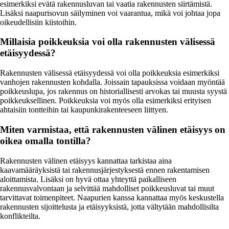
esimerkiksi evätä rakennusluvan tai vaatia rakennusten siirtämistä.
Lisäksi naapurisovun säilyminen voi vaarantua, mikä voi johtaa jopa
oikeudellisiin kiistoihin.
Millaisia poikkeuksia voi olla rakennusten välisessä
etäisyydessä?
Rakennusten välisessä etäisyydessä voi olla poikkeuksia esimerkiksi
vanhojen rakennusten kohdalla. Joissain tapauksissa voidaan myöntää
poikkeuslupa, jos rakennus on historiallisesti arvokas tai muusta syystä
poikkeuksellinen. Poikkeuksia voi myös olla esimerkiksi erityisen
ahtaisiin tontteihin tai kaupunkirakenteeseen liittyen.
Miten varmistaa, että rakennusten välinen etäisyys on
oikea omalla tontilla?
Rakennusten välinen etäisyys kannattaa tarkistaa aina
kaavamääräyksistä tai rakennusjärjestyksestä ennen rakentamisen
aloittamista. Lisäksi on hyvä ottaa yhteyttä paikalliseen
rakennusvalvontaan ja selvittää mahdolliset poikkeusluvat tai muut
tarvittavat toimenpiteet. Naapurien kanssa kannattaa myös keskustella
rakennusten sijoittelusta ja etäisyyksistä, jotta vältytään mahdollisilta
konflikteilta.