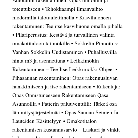
Autotallin rakentaminen: Opas hintoihin ja
toteutukseen
•
Tehokkaampi ilmanvaihto
modernilla talotuulettimella
•
Kasvihuoneen
rakentaminen: Tee itse kasvihuone omalla pihalla
•
Pilariperustus: Kestävä ja turvallinen valinta
omakotitaloon tai mökille
•
Sokkelin Pinnoitus:
Vanhan Sokkelin Uudistaminen
•
Puhallusvilla
hinta m3 ja asennettuna
•
Leikkimökin
Rakentaminen – Tee Itse Leikkimökki Ohjeet
•
Pihasaunan rakentaminen: Opas rakennusluvan
hankkimiseen ja itse rakentamiseen
•
Rakentaja:
Opas Onnistuneeseen Rakentamiseen Qasa
Asunnoilla
•
Patterin paluuventtiili: Tärkeä osa
lämmitysjärjestelmää
•
Opas Saunan Seinien Ja
Lauteiden Käsittelyyn
•
Omakotitalon
rakentamisen kustannusarvio – Laskuri ja vinkit