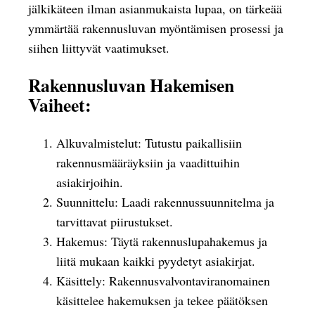
jälkikäteen ilman asianmukaista lupaa, on tärkeää
ymmärtää rakennusluvan myöntämisen prosessi ja
siihen liittyvät vaatimukset.
Rakennusluvan Hakemisen
Vaiheet:
Alkuvalmistelut: Tutustu paikallisiin
rakennusmääräyksiin ja vaadittuihin
asiakirjoihin.
Suunnittelu: Laadi rakennussuunnitelma ja
tarvittavat piirustukset.
Hakemus: Täytä rakennuslupahakemus ja
liitä mukaan kaikki pyydetyt asiakirjat.
Käsittely: Rakennusvalvontaviranomainen
käsittelee hakemuksen ja tekee päätöksen