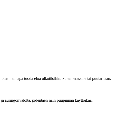
inomainen tapa tuoda eloa ulkotiloihin, kuten terassille tai puutarhaan.
ta ja auringonvalolta, pidentäen näin puupinnan käyttöikää.