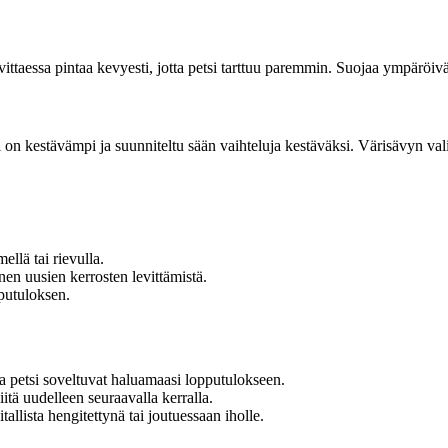
ttaessa pintaa kevyesti, jotta petsi tarttuu paremmin. Suojaa ympäröivät
si on kestävämpi ja suunniteltu sään vaihteluja kestäväksi. Värisävyn v
ellä tai rievulla.
en uusien kerrosten levittämistä.
pputuloksen.
y ja petsi soveltuvat haluamaasi lopputulokseen.
iitä uudelleen seuraavalla kerralla.
tallista hengitettynä tai joutuessaan iholle.