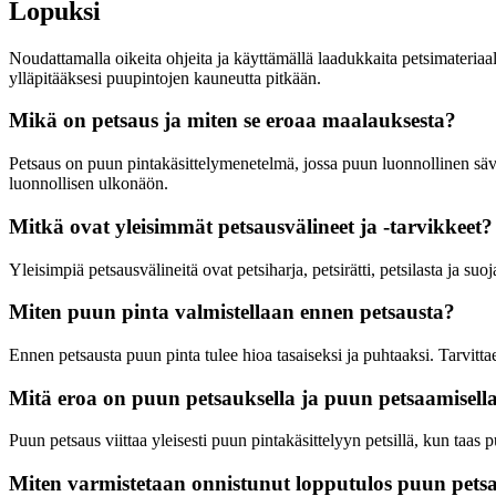
Lopuksi
Noudattamalla oikeita ohjeita ja käyttämällä laadukkaita petsimateria
ylläpitääksesi puupintojen kauneutta pitkään.
Mikä on petsaus ja miten se eroaa maalauksesta?
Petsaus on puun pintakäsittelymenetelmä, jossa puun luonnollinen sävy
luonnollisen ulkonäön.
Mitkä ovat yleisimmät petsausvälineet ja -tarvikkeet?
Yleisimpiä petsausvälineitä ovat petsiharja, petsirätti, petsilasta ja suo
Miten puun pinta valmistellaan ennen petsausta?
Ennen petsausta puun pinta tulee hioa tasaiseksi ja puhtaaksi. Tarvitta
Mitä eroa on puun petsauksella ja puun petsaamisell
Puun petsaus viittaa yleisesti puun pintakäsittelyyn petsillä, kun taas 
Miten varmistetaan onnistunut lopputulos puun pets