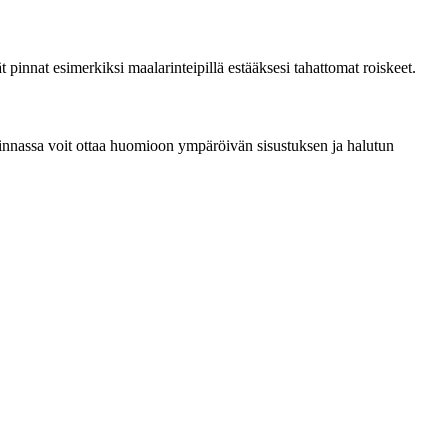
 pinnat esimerkiksi maalarinteipillä estääksesi tahattomat roiskeet.
alinnassa voit ottaa huomioon ympäröivän sisustuksen ja halutun