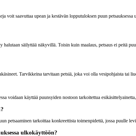
aleja voit saavuttaa upean ja kestävän lopputuloksen puun petsauksessa
 halutaan säilyttää näkyvillä. Toisin kuin maalaus, petsaus ei peitä pu
jakäsineet. Tarvikkeina tarvitaan petsiä, joka voi olla vesipohjaista tai li
essa voidaan käyttää puunsyiden nostoon tarkoitettua esikäsittelyainetta
a?
puun petsaaminen tarkoittaa konkreettista toimenpidettä, jossa puulle lev
auksessa ulkokäyttöön?