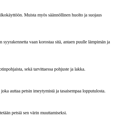
 ulkokäyttöön. Muista myös säännöllinen huolto ja suojaus
un syyrakennetta vaan korostaa sitä, antaen puulle lämpimän ja
uotinpohjaista, sekä tarvittaessa pohjuste ja lakka.
, joka auttaa petsin imeytymistä ja tasaisempaa lopputulosta.
itetään petsiä sen värin muuttamiseksi.