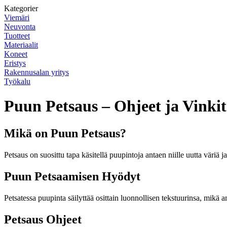
Kategorier
Viemäri
Neuvonta
Tuotteet
Materiaalit
Koneet
Eristys
Rakennusalan yritys
Työkalu
Puun Petsaus – Ohjeet ja Vinkit
Mikä on Puun Petsaus?
Petsaus on suosittu tapa käsitellä puupintoja antaen niille uutta väriä 
Puun Petsaamisen Hyödyt
Petsatessa puupinta säilyttää osittain luonnollisen tekstuurinsa, mikä 
Petsaus Ohjeet