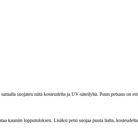
ja samalla suojaten niitä kosteudelta ja UV-säteilyltä. Puun petsaus on er
antaa kauniin lopputuloksen. Lisäksi petsi suojaa puuta lialta, kosteudel