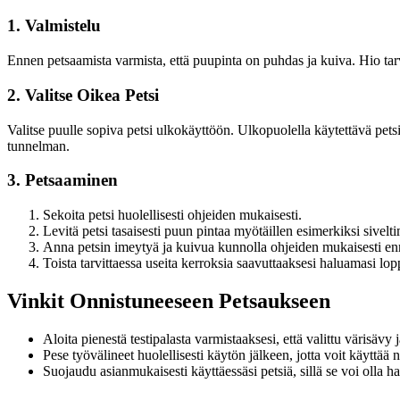
1. Valmistelu
Ennen petsaamista varmista, että puupinta on puhdas ja kuiva. Hio tarvi
2. Valitse Oikea Petsi
Valitse puulle sopiva petsi ulkokäyttöön. Ulkopuolella käytettävä pet
tunnelman.
3. Petsaaminen
Sekoita petsi huolellisesti ohjeiden mukaisesti.
Levitä petsi tasaisesti puun pintaa myötäillen esimerkiksi siveltim
Anna petsin imeytyä ja kuivua kunnolla ohjeiden mukaisesti enn
Toista tarvittaessa useita kerroksia saavuttaaksesi haluamasi lo
Vinkit Onnistuneeseen Petsaukseen
Aloita pienestä testipalasta varmistaaksesi, että valittu värisäv
Pese työvälineet huolellisesti käytön jälkeen, jotta voit käyttää n
Suojaudu asianmukaisesti käyttäessäsi petsiä, sillä se voi olla hai