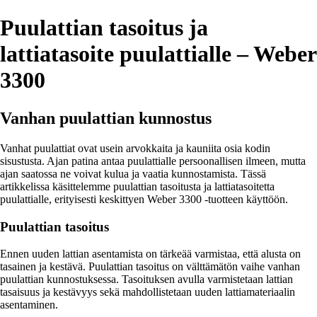
Puulattian tasoitus ja
lattiatasoite puulattialle – Weber
3300
Vanhan puulattian kunnostus
Vanhat puulattiat ovat usein arvokkaita ja kauniita osia kodin
sisustusta. Ajan patina antaa puulattialle persoonallisen ilmeen, mutta
ajan saatossa ne voivat kulua ja vaatia kunnostamista. Tässä
artikkelissa käsittelemme puulattian tasoitusta ja lattiatasoitetta
puulattialle, erityisesti keskittyen Weber 3300 -tuotteen käyttöön.
Puulattian tasoitus
Ennen uuden lattian asentamista on tärkeää varmistaa, että alusta on
tasainen ja kestävä. Puulattian tasoitus on välttämätön vaihe vanhan
puulattian kunnostuksessa. Tasoituksen avulla varmistetaan lattian
tasaisuus ja kestävyys sekä mahdollistetaan uuden lattiamateriaalin
asentaminen.