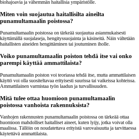
biohajoavia ja vähemmän haitallisia ympäristölle.
Miten voin suojautua haitallisilta aineilta
punamultamaalin poistossa?
Punamultamaalin poistossa on tärkeää suojautua asianmukaisesti
käyttämällä suojalaseja, hengityssuojainta ja käsineitä. Näin vältetään
haitallisten aineiden hengittäminen tai joutuminen iholle.
Voiko punamultamaalin poiston tehdä itse vai onko
parempi käyttää ammattilaista?
Punamultamaalin poiston voi teoriassa tehdä itse, mutta ammattilaisen
käyttö voi olla suositeltavaa erityisesti suurissa tai vaikeissa kohteissa.
Ammattilainen varmistaa työn laadun ja turvallisuuden.
Mitä tulee ottaa huomioon punamultamaalin
poistossa vanhoista rakennuksista?
Vanhojen rakennusten punamultamaalin poistossa on tärkeää ottaa
huomioon mahdolliset haitalliset aineet, kuten lyijy, jotka voivat olla
maalissa. Tällöin on noudatettava erityistä varovaisuutta ja tarvittaessa
käytettävä ammattilaista.