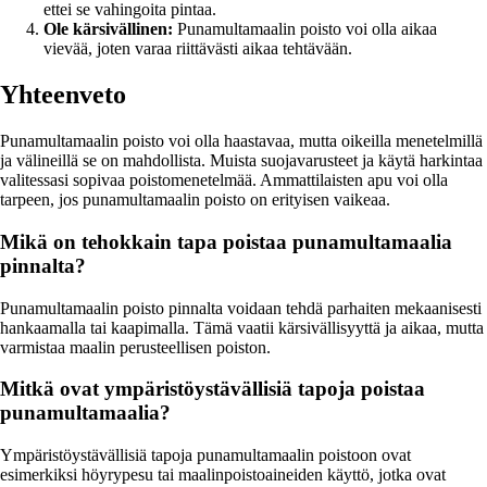
ettei se vahingoita pintaa.
Ole kärsivällinen:
Punamultamaalin poisto voi olla aikaa
vievää, joten varaa riittävästi aikaa tehtävään.
Yhteenveto
Punamultamaalin poisto voi olla haastavaa, mutta oikeilla menetelmillä
ja välineillä se on mahdollista. Muista suojavarusteet ja käytä harkintaa
valitessasi sopivaa poistomenetelmää. Ammattilaisten apu voi olla
tarpeen, jos punamultamaalin poisto on erityisen vaikeaa.
Mikä on tehokkain tapa poistaa punamultamaalia
pinnalta?
Punamultamaalin poisto pinnalta voidaan tehdä parhaiten mekaanisesti
hankaamalla tai kaapimalla. Tämä vaatii kärsivällisyyttä ja aikaa, mutta
varmistaa maalin perusteellisen poiston.
Mitkä ovat ympäristöystävällisiä tapoja poistaa
punamultamaalia?
Ympäristöystävällisiä tapoja punamultamaalin poistoon ovat
esimerkiksi höyrypesu tai maalinpoistoaineiden käyttö, jotka ovat