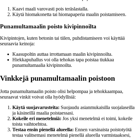
Kaavi maali varovasti pois teräslastalla.
Käytä hiomakonetta tai hiomapaperia maalin poistamiseen.
Punamultamaalin poisto kivipinnoilta
Kivipintojen, kuten betonin tai tiilen, puhdistamiseen voi käyttää
seuraavia keinoja:
Kaasupoltin auttaa irrottamaan maalin kivipinnoilta.
Hiekkapuhallus voi olla tehokas tapa poistaa tiukkaa
punamultamaalia kivipinnoilta.
Vinkkejä punamultamaalin poistoon
Jotta punamultamaalin poisto olisi helpompaa ja tehokkaampaa,
seuraavat vinkit voivat olla hyödyllisiä:
Käytä suojavarusteita:
Suojaudu asianmukaisilla suojalaseilla
ja käsineillä maalia poistaessasi.
Kokeile eri menetelmiä:
Jos yksi menetelmä ei toimi, kokeile
toista vaihtoehtoa.
Testaa ensin pienellä alueella:
Ennen varsinaista poistotyötä
testaa valitsemasi menetelmä pienellä alueella varmistaaksesi,