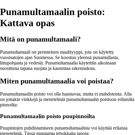
Punamultamaalin poisto:
Kattava opas
Mitä on punamultamaali?
Punamultamaali on perinteinen maalityyppi, jota on käytetty
vuosisatojen ajan Suomessa. Se koostuu yleensä punamullasta,
liitupohjasta ja vedestä. Punamultamaalia käytettiin aikoinaan
suosittuna tapana suojata ja kaunistaa rakennuksia.
Miten punamultamaalia voi poistaa?
Punamultamaalin poisto voi olla haastavaa, mutta ei mahdotonta. Alla
on joitakin vinkkejä ja menetelmiä punamultamaalin poistoon erilaisilta
pinnoilta:
Punamultamaalin poisto puupinnoilta
Puupintojen puhdistamiseen punamultamaalista voi käyttää erilaisia
menetelmiä. Tässä muutamia tehokkaita tapoja: