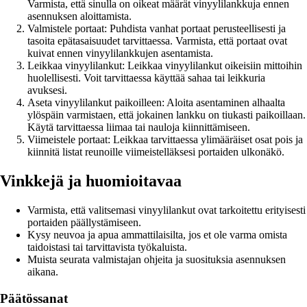
Varmista, että sinulla on oikeat määrät vinyylilankkuja ennen
asennuksen aloittamista.
Valmistele portaat: Puhdista vanhat portaat perusteellisesti ja
tasoita epätasaisuudet tarvittaessa. Varmista, että portaat ovat
kuivat ennen vinyylilankkujen asentamista.
Leikkaa vinyylilankut: Leikkaa vinyylilankut oikeisiin mittoihin
huolellisesti. Voit tarvittaessa käyttää sahaa tai leikkuria
avuksesi.
Aseta vinyylilankut paikoilleen: Aloita asentaminen alhaalta
ylöspäin varmistaen, että jokainen lankku on tiukasti paikoillaan.
Käytä tarvittaessa liimaa tai nauloja kiinnittämiseen.
Viimeistele portaat: Leikkaa tarvittaessa ylimääräiset osat pois ja
kiinnitä listat reunoille viimeistelläksesi portaiden ulkonäkö.
Vinkkejä ja huomioitavaa
Varmista, että valitsemasi vinyylilankut ovat tarkoitettu erityisesti
portaiden päällystämiseen.
Kysy neuvoa ja apua ammattilaisilta, jos et ole varma omista
taidoistasi tai tarvittavista työkaluista.
Muista seurata valmistajan ohjeita ja suosituksia asennuksen
aikana.
Päätössanat