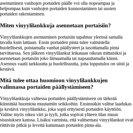
asentaminen vanhojen portaiden päälle voi olla nopeampaa ja
helpompaa kuin vanhojen portaiden kunnostaminen tai uusien
portaiden rakentaminen.
Miten vinyylilankkuja asennetaan portaisiin?
Vinyylilankkujen asentaminen portaisiin tapahtuu yleensä samalla
tavalla kuin lattiaan. Ensin portaiden pinta tulee valmistella
huolellisesti, poistamalla vanhat päällysteet ja tasoittamalla pinta
tarvittaessa. Sen jälkeen vinyylilankut leikataan oikean mittaisiksi ja
asennetaan portaisiin joko liimaamalla tai napsauttamalla kiinni.
Asennus vaatii tarkkuutta ja huolellisuutta, jotta lopputulos on siisti ja
kestävä.
Mitä tulee ottaa huomioon vinyylilankkujen
valinnassa portaiden päällystämiseen?
Vinyylilankkuja valitessa portaiden päällystämiseen on tärkeää
kiinnittää huomiota muutamiin seikkoihin. Ensinnäkin valitse laadukas
ja kestävä vinyylilankku, joka sopii erityisesti portaiden käyttöön.
Valitse myös oikea väri ja tyyli, jotka sopivat yhteen tilan muun
sisustuksen kanssa. Lisäksi varmista, että valitsemasi vinyylilankut ovat
riittävän pitkiä ja leveitä kattamaan portaiden pinta-ala.