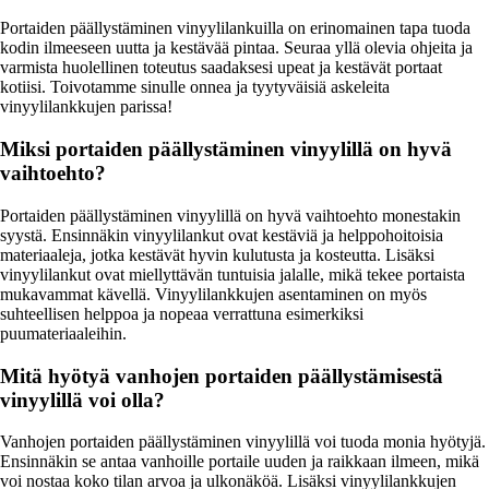
Portaiden päällystäminen vinyylilankuilla on erinomainen tapa tuoda
kodin ilmeeseen uutta ja kestävää pintaa. Seuraa yllä olevia ohjeita ja
varmista huolellinen toteutus saadaksesi upeat ja kestävät portaat
kotiisi. Toivotamme sinulle onnea ja tyytyväisiä askeleita
vinyylilankkujen parissa!
Miksi portaiden päällystäminen vinyylillä on hyvä
vaihtoehto?
Portaiden päällystäminen vinyylillä on hyvä vaihtoehto monestakin
syystä. Ensinnäkin vinyylilankut ovat kestäviä ja helppohoitoisia
materiaaleja, jotka kestävät hyvin kulutusta ja kosteutta. Lisäksi
vinyylilankut ovat miellyttävän tuntuisia jalalle, mikä tekee portaista
mukavammat kävellä. Vinyylilankkujen asentaminen on myös
suhteellisen helppoa ja nopeaa verrattuna esimerkiksi
puumateriaaleihin.
Mitä hyötyä vanhojen portaiden päällystämisestä
vinyylillä voi olla?
Vanhojen portaiden päällystäminen vinyylillä voi tuoda monia hyötyjä.
Ensinnäkin se antaa vanhoille portaile uuden ja raikkaan ilmeen, mikä
voi nostaa koko tilan arvoa ja ulkonäköä. Lisäksi vinyylilankkujen