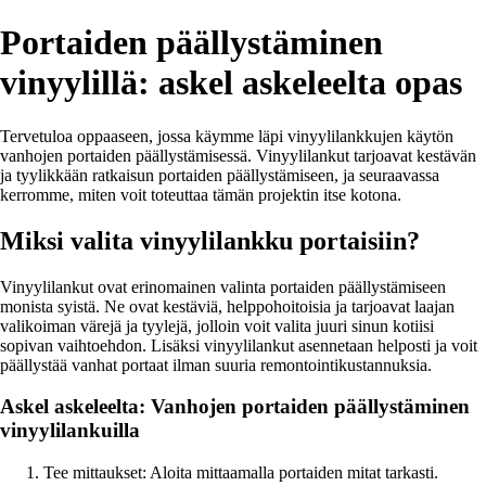
Portaiden päällystäminen
vinyylillä: askel askeleelta opas
Tervetuloa oppaaseen, jossa käymme läpi vinyylilankkujen käytön
vanhojen portaiden päällystämisessä. Vinyylilankut tarjoavat kestävän
ja tyylikkään ratkaisun portaiden päällystämiseen, ja seuraavassa
kerromme, miten voit toteuttaa tämän projektin itse kotona.
Miksi valita vinyylilankku portaisiin?
Vinyylilankut ovat erinomainen valinta portaiden päällystämiseen
monista syistä. Ne ovat kestäviä, helppohoitoisia ja tarjoavat laajan
valikoiman värejä ja tyylejä, jolloin voit valita juuri sinun kotiisi
sopivan vaihtoehdon. Lisäksi vinyylilankut asennetaan helposti ja voit
päällystää vanhat portaat ilman suuria remontointikustannuksia.
Askel askeleelta: Vanhojen portaiden päällystäminen
vinyylilankuilla
Tee mittaukset: Aloita mittaamalla portaiden mitat tarkasti.