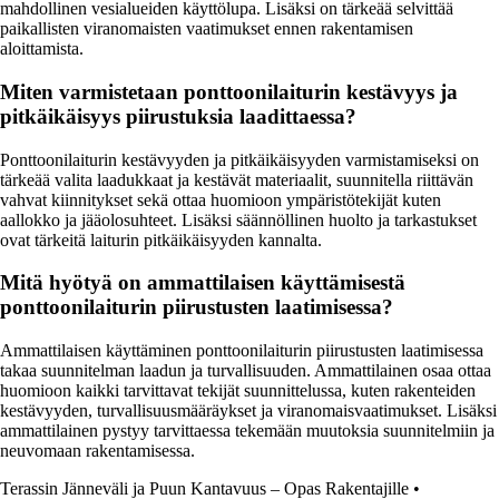
mahdollinen vesialueiden käyttölupa. Lisäksi on tärkeää selvittää
paikallisten viranomaisten vaatimukset ennen rakentamisen
aloittamista.
Miten varmistetaan ponttoonilaiturin kestävyys ja
pitkäikäisyys piirustuksia laadittaessa?
Ponttoonilaiturin kestävyyden ja pitkäikäisyyden varmistamiseksi on
tärkeää valita laadukkaat ja kestävät materiaalit, suunnitella riittävän
vahvat kiinnitykset sekä ottaa huomioon ympäristötekijät kuten
aallokko ja jääolosuhteet. Lisäksi säännöllinen huolto ja tarkastukset
ovat tärkeitä laiturin pitkäikäisyyden kannalta.
Mitä hyötyä on ammattilaisen käyttämisestä
ponttoonilaiturin piirustusten laatimisessa?
Ammattilaisen käyttäminen ponttoonilaiturin piirustusten laatimisessa
takaa suunnitelman laadun ja turvallisuuden. Ammattilainen osaa ottaa
huomioon kaikki tarvittavat tekijät suunnittelussa, kuten rakenteiden
kestävyyden, turvallisuusmääräykset ja viranomaisvaatimukset. Lisäksi
ammattilainen pystyy tarvittaessa tekemään muutoksia suunnitelmiin ja
neuvomaan rakentamisessa.
Terassin Jänneväli ja Puun Kantavuus – Opas Rakentajille
•