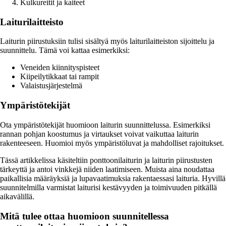
Kulkureitit ja kaiteet
Laiturilaitteisto
Laiturin piirustuksiin tulisi sisältyä myös laiturilaitteiston sijoittelu ja
suunnittelu. Tämä voi kattaa esimerkiksi:
Veneiden kiinnityspisteet
Kiipeilytikkaat tai rampit
Valaistusjärjestelmä
Ympäristötekijät
Ota ympäristötekijät huomioon laiturin suunnittelussa. Esimerkiksi
rannan pohjan koostumus ja virtaukset voivat vaikuttaa laiturin
rakenteeseen. Huomioi myös ympäristöluvat ja mahdolliset rajoitukset.
Tässä artikkelissa käsiteltiin ponttoonilaiturin ja laiturin piirustusten
tärkeyttä ja antoi vinkkejä niiden laatimiseen. Muista aina noudattaa
paikallisia määräyksiä ja lupavaatimuksia rakentaessasi laituria. Hyvillä
suunnitelmilla varmistat laiturisi kestävyyden ja toimivuuden pitkällä
aikavälillä.
Mitä tulee ottaa huomioon suunnitellessa