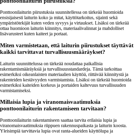
ponttoonilaiturin piirustuksia?
Ponttoonilaiturin piirustuksia suunnitellessa on tärkeää huomioida
ensisijaisesti laiturin koko ja mitat, käyttötarkoitus, sijainti sekä
ympäristötekijät kuten veden syvyys ja virtaukset. Lisäksi on tärkeää
ottaa huomioon laiturin kiinnitys, materiaalivalinnat ja mahdolliset
lisävarusteet kuten kaiteet ja portaat.
Miten varmistetaan, että laiturin piirustukset täyttävät
kaikki tarvittavat turvallisuusmääräykset?
Laiturin suunnittelussa on tärkeää noudattaa paikallisia
rakentamismääräyksiä ja turvallisuusstandardeja. Tämä tarkoittaa
esimerkiksi oikeanlaisten materiaalien käyttöä, riittävää kiinnitystä ja
rakenteiden kestävyyden varmistamista. Lisäksi on tärkeää huomioida
esimerkiksi kaiteiden korkeus ja portaiden kaltevuus turvallisuuden
varmistamiseksi.
Millaisia lupia ja viranomaisvaatimuksia
ponttoonilaiturin rakentamiseen tarvitaan?
Ponttoonilaiturin rakentamiseen saattaa tarvita erilaisia lupia ja
viranomaisvaatimuksia riippuen rakennuspaikasta ja laiturin koosta.
Yleisimpiä tarvittavia lupia ovat ranta-alueiden käyttölupa ja