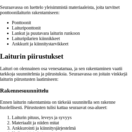
Seuraavassa on luettelo yleisimmistä materiaaleista, joita tarvitset
ponttoonilaiturin rakentamiseen:
Ponttoonit
Laituriponttonit
Lankut ja puutavara laiturin runkoon
Laituripilarien kiinnikkeet
Ankkurit ja kiinnitystarvikkeet
Laiturin piirustukset
Laituri on olennainen osa venesatamaa, ja sen rakentaminen vaatii
tarkkoja suunnitelmia ja piirustuksia. Seuraavassa on joitain vinkkejä
laiturin piirustusten laatimiseen:
Rakennesuunnittelu
Ennen laiturin rakentamista on tärkeää suunnitella sen rakenne
huolellisesti. Piirustusten tulisi kattaa seuraavat osa-alueet:
Laiturin pituus, leveys ja syvyys
Materiaalit ja niiden mitat
Ankkurointi ja kiinnitysjärjestelmä