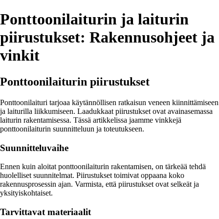
Ponttoonilaiturin ja laiturin
piirustukset: Rakennusohjeet ja
vinkit
Ponttoonilaiturin piirustukset
Ponttoonilaituri tarjoaa käytännöllisen ratkaisun veneen kiinnittämiseen
ja laiturilla liikkumiseen. Laadukkaat piirustukset ovat avainasemassa
laiturin rakentamisessa. Tässä artikkelissa jaamme vinkkejä
ponttoonilaiturin suunnitteluun ja toteutukseen.
Suunnitteluvaihe
Ennen kuin aloitat ponttoonilaiturin rakentamisen, on tärkeää tehdä
huolelliset suunnitelmat. Piirustukset toimivat oppaana koko
rakennusprosessin ajan. Varmista, että piirustukset ovat selkeät ja
yksityiskohtaiset.
Tarvittavat materiaalit