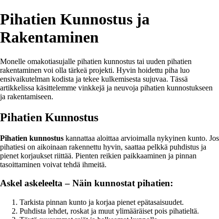
Pihatien Kunnostus ja
Rakentaminen
Monelle omakotiasujalle pihatien kunnostus tai uuden pihatien
rakentaminen voi olla tärkeä projekti. Hyvin hoidettu piha luo
ensivaikutelman kodista ja tekee kulkemisesta sujuvaa. Tässä
artikkelissa käsittelemme vinkkejä ja neuvoja pihatien kunnostukseen
ja rakentamiseen.
Pihatien Kunnostus
Pihatien kunnostus
kannattaa aloittaa arvioimalla nykyinen kunto. Jos
pihatiesi on aikoinaan rakennettu hyvin, saattaa pelkkä puhdistus ja
pienet korjaukset riittää. Pienten reikien paikkaaminen ja pinnan
tasoittaminen voivat tehdä ihmeitä.
Askel askeleelta – Näin kunnostat pihatien:
Tarkista pinnan kunto ja korjaa pienet epätasaisuudet.
Puhdista lehdet, roskat ja muut ylimääräiset pois pihatieltä.