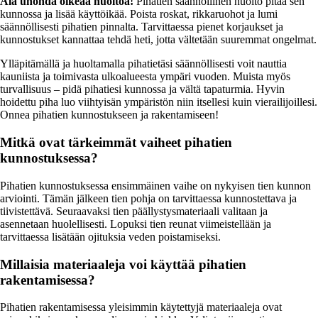
Älä unohda oikeaa huoltoa!
Pihatien säännöllinen huolto pitää sen
kunnossa ja lisää käyttöikää. Poista roskat, rikkaruohot ja lumi
säännöllisesti pihatien pinnalta. Tarvittaessa pienet korjaukset ja
kunnostukset kannattaa tehdä heti, jotta vältetään suuremmat ongelmat.
Ylläpitämällä ja huoltamalla pihatietäsi säännöllisesti voit nauttia
kauniista ja toimivasta ulkoalueesta ympäri vuoden. Muista myös
turvallisuus – pidä pihatiesi kunnossa ja vältä tapaturmia. Hyvin
hoidettu piha luo viihtyisän ympäristön niin itsellesi kuin vierailijoillesi.
Onnea pihatien kunnostukseen ja rakentamiseen!
Mitkä ovat tärkeimmät vaiheet pihatien
kunnostuksessa?
Pihatien kunnostuksessa ensimmäinen vaihe on nykyisen tien kunnon
arviointi. Tämän jälkeen tien pohja on tarvittaessa kunnostettava ja
tiivistettävä. Seuraavaksi tien päällystysmateriaali valitaan ja
asennetaan huolellisesti. Lopuksi tien reunat viimeistellään ja
tarvittaessa lisätään ojituksia veden poistamiseksi.
Millaisia materiaaleja voi käyttää pihatien
rakentamisessa?
Pihatien rakentamisessa yleisimmin käytettyjä materiaaleja ovat