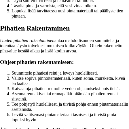
Täytä suuremmat reiät ja halkeamat kunnolla.
Tasoita pinta ja varmista, että vesi virtaa oikein.
Lopuksi lisää tarvittaessa uusi pintamateriaali tai päällyste tien
pintaan.
Pihatien Rakentaminen
Uuden pihatien rakentaminen
antaa mahdollisuuden suunnitella ja
toteuttaa täysin toiveidesi mukaisen kulkuväylän. Oikein rakennettu
piha-alue kestää aikaa ja lisää kodin arvoa.
Ohjeet pihatien rakentamiseen:
Suunnittele pihatiesi reitti ja leveys huolellisesti.
Valitse sopiva pinnoitemateriaali, kuten soraa, mursketta, kiveä
tai laattaa.
Kaivaa oja pihatien reunoille veden ohjaamiseksi pois tieltä.
Asenna reunakivet tai reunapalkit pitämään pihatien reunat
siisteinä.
Tee pohjatyö huolellisesti ja tiivistä pohja ennen pintamateriaalin
asettamista.
Levitä valitsemasi pintamateriaali tasaisesti ja tiivistä pinta
lopuksi hyvin.