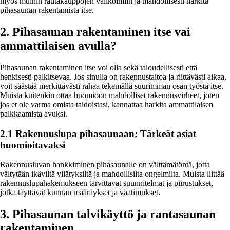
myös muihin rautakauppojen valikoimiin ja mahdollisesti harkita
pihasaunan rakentamista itse.
2. Pihasaunan rakentaminen itse vai
ammattilaisen avulla?
Pihasaunan rakentaminen itse voi olla sekä taloudellisesti että
henkisesti palkitsevaa. Jos sinulla on rakennustaitoa ja riittävästi aikaa,
voit säästää merkittävästi rahaa tekemällä suurimman osan työstä itse.
Muista kuitenkin ottaa huomioon mahdolliset rakennusvirheet, joten
jos et ole varma omista taidoistasi, kannattaa harkita ammattilaisen
palkkaamista avuksi.
2.1 Rakennuslupa pihasaunaan: Tärkeät asiat
huomioitavaksi
Rakennusluvan hankkiminen pihasaunalle on välttämätöntä, jotta
vältytään ikäviltä yllätyksiltä ja mahdollisilta ongelmilta. Muista liittää
rakennuslupahakemukseen tarvittavat suunnitelmat ja piirustukset,
jotka täyttävät kunnan määräykset ja vaatimukset.
3. Pihasaunan talvikäyttö ja rantasaunan
rakentaminen