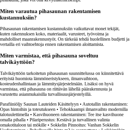
Miten varautua pihasaunan rakentamisen
kustannuksiin?
Pihasaunan rakentamisen kustannuksiin vaikuttavat monet tekijät,
kuten rakennuksen koko, materiaalit, varusteet, työvoima ja
mahdolliset maanrakennustyöt. On tärkeää tehdä huolellinen budjetti ja
vertailla eri vaihtoehtoja ennen rakentamisen aloittamista.
Miten varmistaa, että pihasauna soveltuu
talvikäyttöön?
Talvikäyttöön tarkoitetun pihasaunan suunnittelussa on kiinnitettävä
erityistä huomiota lämmöneristykseen, ilmanvaihtoon,
kosteudenhallintaan ja lämmitysjärjestelmään. Lisäksi on hyvä
varmistaa, että pihasauna on riittävän lähellä päärakennusta ja
varustettu asianmukaisilla turvallisuusjärjestelyillä.
Parafiiniöljy Saunan Lauteiden Käsittelyyn
•
Autotallin rakentaminen:
Opas hintoihin ja toteutukseen
•
Tehokkaampi ilmanvaihto modernilla
talotuulettimella
•
Kasvihuoneen rakentaminen: Tee itse kasvihuone
omalla pihalla
•
Pilariperustus: Kestävä ja turvallinen valinta
omakotitaloon tai mökille
•
Sokkelin Pinnoitus: Vanhan Sokkelin