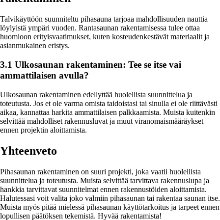
Talvikäyttöön suunniteltu pihasauna tarjoaa mahdollisuuden nauttia
löylyistä ympäri vuoden. Rantasaunan rakentamisessa tulee ottaa
huomioon erityisvaatimukset, kuten kosteudenkestävät materiaalit ja
asianmukainen eristys.
3.1 Ulkosaunan rakentaminen: Tee se itse vai
ammattilaisen avulla?
Ulkosaunan rakentaminen edellyttää huolellista suunnittelua ja
toteutusta. Jos et ole varma omista taidoistasi tai sinulla ei ole riittävästi
aikaa, kannattaa harkita ammattilaisen palkkaamista. Muista kuitenkin
selvittää mahdolliset rakennusluvat ja muut viranomaismääräykset
ennen projektin aloittamista.
Yhteenveto
Pihasaunan rakentaminen on suuri projekti, joka vaatii huolellista
suunnittelua ja toteutusta. Muista selvittää tarvittava rakennuslupa ja
hankkia tarvittavat suunnitelmat ennen rakennustöiden aloittamista.
Halutessasi voit valita joko valmiin pihasaunan tai rakentaa saunan itse.
Muista myös pitää mielessä pihasaunan käyttötarkoitus ja tarpeet ennen
lopullisen päätöksen tekemistä. Hyvää rakentamista!