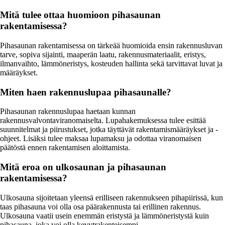
Mitä tulee ottaa huomioon pihasaunan
rakentamisessa?
Pihasaunan rakentamisessa on tärkeää huomioida ensin rakennusluvan
tarve, sopiva sijainti, maaperän laatu, rakennusmateriaalit, eristys,
ilmanvaihto, lämmöneristys, kosteuden hallinta sekä tarvittavat luvat ja
määräykset.
Miten haen rakennuslupaa pihasaunalle?
Pihasaunan rakennuslupaa haetaan kunnan
rakennusvalvontaviranomaiselta. Lupahakemuksessa tulee esittää
suunnitelmat ja piirustukset, jotka täyttävät rakentamismääräykset ja -
ohjeet. Lisäksi tulee maksaa lupamaksu ja odottaa viranomaisen
päätöstä ennen rakentamisen aloittamista.
Mitä eroa on ulkosaunan ja pihasaunan
rakentamisessa?
Ulkosauna sijoitetaan yleensä erilliseen rakennukseen pihapiirissä, kun
taas pihasauna voi olla osa päärakennusta tai erillinen rakennus.
Ulkosauna vaatii usein enemmän eristystä ja lämmöneristystä kuin
pihasauna, joka voi olla kevytrakenteisempi.