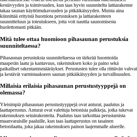
kestävyyden ja toimivuuden, kun taas hyvin suunniteltu lattiarakenne
takaa saunan käyttömukavuuden ja pitkäikäisyyden. Muista aina
kiinnittää erityistä huomiota perustuksen ja lattiarakenteen
suunnitteluun ja toteutukseen, jotta voit nauttia saunomisesta
huolettomasti pitkään.
Mitä tulee ottaa huomioon pihasaunan perustuksia
suunniteltaessa?
Pihasaunan perustuksia suunniteltaessa on tärkeää huomioida
maaperän laatu ja kantavuus, rakennuksen koko ja paino sekä
paikalliset rakentamismääräykset. Perustusten tulee olla riittävän vahvat
ja kestävät varmistaakseen saunan pitkäikäisyyden ja turvallisuuden.
Millaisia erilaisia pihasaunan perustustyyppejä on
olemassa?
Yleisimpiä pihasaunan perustustyyppejä ovat anturat, paalutus ja
laattaperustus. Anturat ovat valettuja betonisia palkkeja, jotka tukevat
rakennuksen seinärakenteita. Paalutus taas tarkoittaa perustamista
maanvaraisille paaluille, kun taas laattaperustus on tasainen
betonilaatta, joka jakaa rakennuksen painon laajemmalle alueelle.