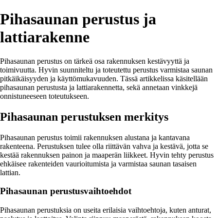
Pihasaunan perustus ja
lattiarakenne
Pihasaunan perustus on tärkeä osa rakennuksen kestävyyttä ja
toimivuutta. Hyvin suunniteltu ja toteutettu perustus varmistaa saunan
pitkäikäisyyden ja käyttömukavuuden. Tässä artikkelissa käsitellään
pihasaunan perustusta ja lattiarakennetta, sekä annetaan vinkkejä
onnistuneeseen toteutukseen.
Pihasaunan perustuksen merkitys
Pihasaunan perustus toimii rakennuksen alustana ja kantavana
rakenteena. Perustuksen tulee olla riittävän vahva ja kestävä, jotta se
kestää rakennuksen painon ja maaperän liikkeet. Hyvin tehty perustus
ehkäisee rakenteiden vaurioitumista ja varmistaa saunan tasaisen
lattian.
Pihasaunan perustusvaihtoehdot
Pihasaunan perustuksia on useita erilaisia vaihtoehtoja, kuten anturat,