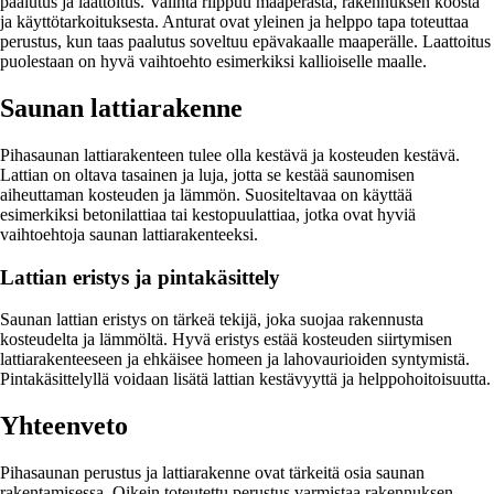
paalutus ja laattoitus. Valinta riippuu maaperästä, rakennuksen koosta
ja käyttötarkoituksesta. Anturat ovat yleinen ja helppo tapa toteuttaa
perustus, kun taas paalutus soveltuu epävakaalle maaperälle. Laattoitus
puolestaan on hyvä vaihtoehto esimerkiksi kallioiselle maalle.
Saunan lattiarakenne
Pihasaunan lattiarakenteen tulee olla kestävä ja kosteuden kestävä.
Lattian on oltava tasainen ja luja, jotta se kestää saunomisen
aiheuttaman kosteuden ja lämmön. Suositeltavaa on käyttää
esimerkiksi betonilattiaa tai kestopuulattiaa, jotka ovat hyviä
vaihtoehtoja saunan lattiarakenteeksi.
Lattian eristys ja pintakäsittely
Saunan lattian eristys on tärkeä tekijä, joka suojaa rakennusta
kosteudelta ja lämmöltä. Hyvä eristys estää kosteuden siirtymisen
lattiarakenteeseen ja ehkäisee homeen ja lahovaurioiden syntymistä.
Pintakäsittelyllä voidaan lisätä lattian kestävyyttä ja helppohoitoisuutta.
Yhteenveto
Pihasaunan perustus ja lattiarakenne ovat tärkeitä osia saunan
rakentamisessa. Oikein toteutettu perustus varmistaa rakennuksen