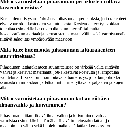
Miten varmistetaan pihasaunan perustusten riittävä
kosteuden eristys?
Kosteuden eristys on tärkeä osa pihasaunan perustuksia, jotta rakenteet
eivät vaurioidu kosteuden vaikutuksesta. Kosteuden eristys voidaan
toteuttaa esimerkiksi asentamalla bitumikermiä tai muita
kosteussulkumateriaaleja perustusten ja maan väliin sekä varmistamalla
riittävä salaojitus ympäröivään maastoon.
Mitä tulee huomioida pihasaunan lattiarakenteen
suunnittelussa?
Pihasaunan lattiarakenteen suunnittelussa on tärkeää valita riittävän
vahvat ja kestävät materiaalit, jotka kestävät kosteutta ja lämpötilan
vaihteluita. Lisäksi on huomioitava lattian eristys, jotta lämpöhukka
saunasta minimoidaan ja lattia tuntuu miellyttävältä paljaiden jalkojen
alla.
Miten varmistetaan pihasaunan lattian riittävä
ilmanvaihto ja kuivuminen?
Pihasaunan lattian riittävä ilmanvaihto ja kuivuminen voidaan
varmistaa esimerkiksi jättämällä riittävä tuuletusrako lattian ja
maanpinnan väliin sekä huolehtimalla, että lattiarakenteessa on