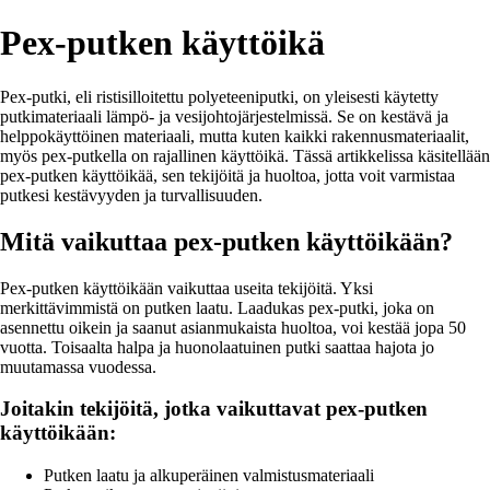
Pex-putken käyttöikä
Pex-putki, eli ristisilloitettu polyeteeniputki, on yleisesti käytetty
putkimateriaali lämpö- ja vesijohtojärjestelmissä. Se on kestävä ja
helppokäyttöinen materiaali, mutta kuten kaikki rakennusmateriaalit,
myös pex-putkella on rajallinen käyttöikä. Tässä artikkelissa käsitellään
pex-putken käyttöikää, sen tekijöitä ja huoltoa, jotta voit varmistaa
putkesi kestävyyden ja turvallisuuden.
Mitä vaikuttaa pex-putken käyttöikään?
Pex-putken käyttöikään vaikuttaa useita tekijöitä. Yksi
merkittävimmistä on putken laatu. Laadukas pex-putki, joka on
asennettu oikein ja saanut asianmukaista huoltoa, voi kestää jopa 50
vuotta. Toisaalta halpa ja huonolaatuinen putki saattaa hajota jo
muutamassa vuodessa.
Joitakin tekijöitä, jotka vaikuttavat pex-putken
käyttöikään:
Putken laatu ja alkuperäinen valmistusmateriaali