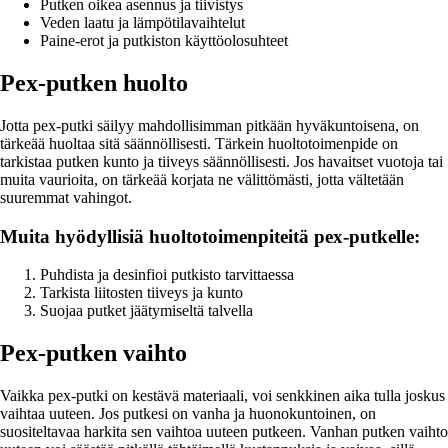
Putken oikea asennus ja tiivistys
Veden laatu ja lämpötilavaihtelut
Paine-erot ja putkiston käyttöolosuhteet
Pex-putken huolto
Jotta pex-putki säilyy mahdollisimman pitkään hyväkuntoisena, on
tärkeää huoltaa sitä säännöllisesti. Tärkein huoltotoimenpide on
tarkistaa putken kunto ja tiiveys säännöllisesti. Jos havaitset vuotoja tai
muita vaurioita, on tärkeää korjata ne välittömästi, jotta vältetään
suuremmat vahingot.
Muita hyödyllisiä huoltotoimenpiteitä pex-putkelle:
Puhdista ja desinfioi putkisto tarvittaessa
Tarkista liitosten tiiveys ja kunto
Suojaa putket jäätymiseltä talvella
Pex-putken vaihto
Vaikka pex-putki on kestävä materiaali, voi senkkinen aika tulla joskus
vaihtaa uuteen. Jos putkesi on vanha ja huonokuntoinen, on
suositeltavaa harkita sen vaihtoa uuteen putkeen. Vanhan putken vaihto