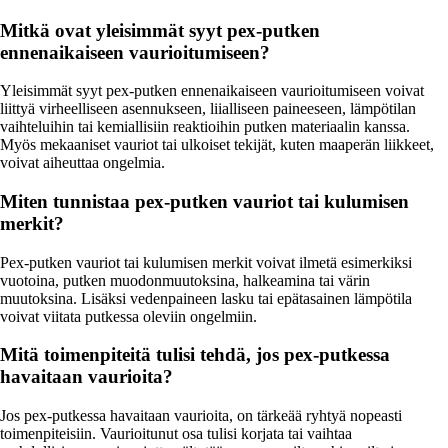
Mitkä ovat yleisimmät syyt pex-putken
ennenaikaiseen vaurioitumiseen?
Yleisimmät syyt pex-putken ennenaikaiseen vaurioitumiseen voivat
liittyä virheelliseen asennukseen, liialliseen paineeseen, lämpötilan
vaihteluihin tai kemiallisiin reaktioihin putken materiaalin kanssa.
Myös mekaaniset vauriot tai ulkoiset tekijät, kuten maaperän liikkeet,
voivat aiheuttaa ongelmia.
Miten tunnistaa pex-putken vauriot tai kulumisen
merkit?
Pex-putken vauriot tai kulumisen merkit voivat ilmetä esimerkiksi
vuotoina, putken muodonmuutoksina, halkeamina tai värin
muutoksina. Lisäksi vedenpaineen lasku tai epätasainen lämpötila
voivat viitata putkessa oleviin ongelmiin.
Mitä toimenpiteitä tulisi tehdä, jos pex-putkessa
havaitaan vaurioita?
Jos pex-putkessa havaitaan vaurioita, on tärkeää ryhtyä nopeasti
toimenpiteisiin. Vaurioitunut osa tulisi korjata tai vaihtaa