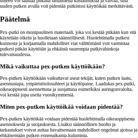
uuteen voi säästää pitkällä tähtäimellä kustannuksia ja vaivaa, sillä
uuden putken avulla voit pidentää putkistosi käyttöikää merkittävästi.
Päätelmä
Pex-putki on monipuolinen materiaali, joka voi kestää pitkään kun sitä
käytetään oikein ja huolletaan säännöllisesti. Huolehtimalla putkesi
kunnosta ja korjaamalla mahdolliset viat välittömästi voit varmistaa
putkesi pitkän käyttöiän ja ehkäistä suurempia putkivahinkoja
tulevaisuudessa.
Mikä vaikuttaa pex-putken käyttöikään?
Pex-putken käyttöikään vaikuttavat useat tekijät, kuten putken laatu,
asennustapa, ympäristöolosuhteet ja käyttöpaine. Laadukas pex-putki,
oikeaoppisesti asennettuna ja suojattuna esimerkiksi auringonvalolta,
voi kestää jopa useita vuosikymmeniä.
Miten pex-putken käyttöikää voidaan pidentää?
Pex-putken käyttöikää voidaan pidentää huolehtimalla oikeaoppisesta
asennuksesta ja suojauksesta. Lisäksi säännöllinen huolto ja
tarkastukset voivat auttaa havaitsemaan mahdolliset ongelmat ajoissa ja
ehkäisemään putken ennenaikaista kulumista.