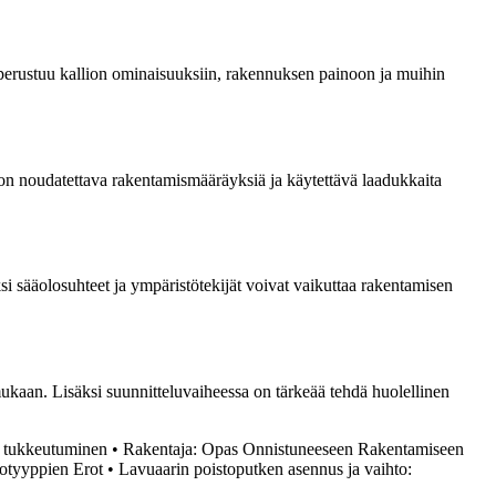
nta perustuu kallion ominaisuuksiin, rakennuksen painoon ja muihin
 on noudatettava rakentamismääräyksiä ja käytettävä laadukkaita
ksi sääolosuhteet ja ympäristötekijät voivat vaikuttaa rakentamisen
ukaan. Lisäksi suunnitteluvaiheessa on tärkeää tehdä huolellinen
n tukkeutuminen
•
Rakentaja: Opas Onnistuneeseen Rakentamiseen
otyyppien Erot
•
Lavuaarin poistoputken asennus ja vaihto: