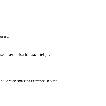
isesti.
t rakentamista haittaavat tekijät.
at
pilariperustukset
ja
laattaperustukset
.