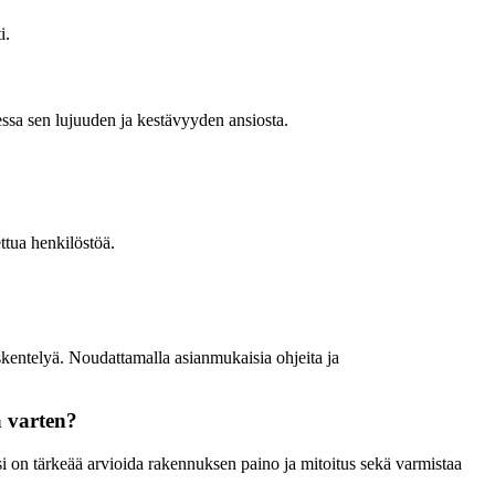
i.
sessa sen lujuuden ja kestävyyden ansiosta.
ettua henkilöstöä.
öskentelyä. Noudattamalla asianmukaisia ohjeita ja
a varten?
si on tärkeää arvioida rakennuksen paino ja mitoitus sekä varmistaa