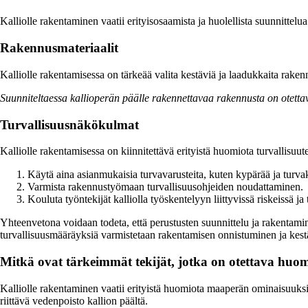
Kalliolle rakentaminen vaatii erityisosaamista ja huolellista suunnittelu
Rakennusmateriaalit
Kalliolle rakentamisessa on tärkeää valita kestäviä ja laadukkaita raken
Suunniteltaessa kallioperän päälle rakennettavaa rakennusta on otetta
Turvallisuusnäkökulmat
Kalliolle rakentamisessa on kiinnitettävä erityistä huomiota turvallisuut
Käytä aina asianmukaisia turvavarusteita, kuten kypärää ja turva
Varmista rakennustyömaan turvallisuusohjeiden noudattaminen.
Kouluta työntekijät kalliolla työskentelyyn liittyvissä riskeissä ja
Yhteenvetona voidaan todeta, että perustusten suunnittelu ja rakentamine
turvallisuusmääräyksiä varmistetaan rakentamisen onnistuminen ja kes
Mitkä ovat tärkeimmät tekijät, jotka on otettava huom
Kalliolle rakentaminen vaatii erityistä huomiota maaperän ominaisuuksi
riittävä vedenpoisto kallion päältä.