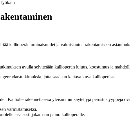
Työkalu
e rakentaminen
ärtää kallioperän ominaisuudet ja valmistautua rakentamiseen asianmuka
tkimuksen avulla selvitetään kallioperän lujuus, koostumus ja mahdollise
a georadar-tutkimuksia, jotta saadaan kattava kuva kallioperästä.
et. Kalliolle rakennettaessa yleisimmin käytettyjä perustustyyppejä ov
misen varmistamiseksi.
uolelle tasaisesti jakamaan paino kallioperälle.