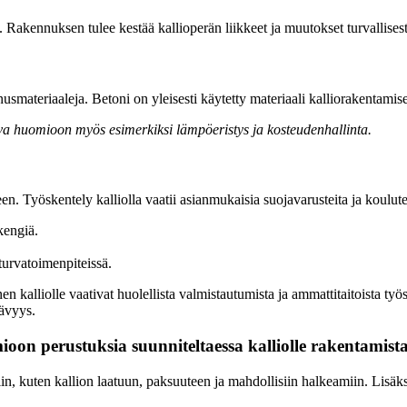
a. Rakennuksen tulee kestää kallioperän liikkeet ja muutokset turvallisest
nusmateriaaleja. Betoni on yleisesti käytetty materiaali kalliorakentami
va huomioon myös esimerkiksi lämpöeristys ja kosteudenhallinta.
een. Työskentely kalliolla vaatii asianmukaisia suojavarusteita ja koulut
kengiä.
 turvatoimenpiteissä.
n kalliolle vaativat huolellista valmistautumista ja ammattitaitoista ty
tävyys.
ioon perustuksia suunniteltaessa kalliolle rakentamist
in, kuten kallion laatuun, paksuuteen ja mahdollisiin halkeamiin. Lisäk