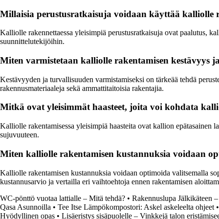
Millaisia perustusratkaisuja voidaan käyttää kalliolle
Kalliolle rakennettaessa yleisimpiä perustusratkaisuja ovat paalutus, ka
suunnittelutekijöihin.
Miten varmistetaan kalliolle rakentamisen kestävyys ja
Kestävyyden ja turvallisuuden varmistamiseksi on tärkeää tehdä perust
rakennusmateriaaleja sekä ammattitaitoisia rakentajia.
Mitkä ovat yleisimmät haasteet, joita voi kohdata kall
Kalliolle rakentamisessa yleisimpiä haasteita ovat kallion epätasainen la
sujuvuuteen.
Miten kalliolle rakentamisen kustannuksia voidaan o
Kalliolle rakentamisen kustannuksia voidaan optimoida valitsemalla so
kustannusarvio ja vertailla eri vaihtoehtoja ennen rakentamisen aloittam
WC-pönttö vuotaa lattialle – Mitä tehdä?
•
Rakennuslupa Jälkikäteen –
Qasa Asunnoilla
•
Tee Itse Lämpökompostori: Askel askeleelta ohjeet
Hyödyllinen opas
•
Lisäeristys sisäpuolelle – Vinkkejä talon eristämise