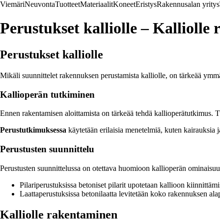
Viemäri
Neuvonta
Tuotteet
Materiaalit
Koneet
Eristys
Rakennusalan yritys
Perustukset kalliolle – Kallioll
Perustukset kalliolle
Mikäli suunnittelet rakennuksen perustamista kalliolle, on tärkeää ymm
Kallioperän tutkiminen
Ennen rakentamisen aloittamista on tärkeää tehdä kallioperätutkimus. Tu
Perustutkimuksessa
käytetään erilaisia menetelmiä, kuten kairauksia j
Perustusten suunnittelu
Perustusten suunnittelussa on otettava huomioon kallioperän ominaisuud
Pilariperustuksissa betoniset pilarit upotetaan kallioon kiinnittä
Laattaperustuksissa betonilaatta levitetään koko rakennuksen alap
Kalliolle rakentaminen