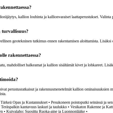
 rakennettaessa?
llioräjäytys, kallion louhinta ja kallionvaraiset laattaperustukset. Vali
 turvallisuus?
eellinen geotekninen tutkimus ennen rakentamisen aloittamista. Lisäksi
iolle rakennettaessa?
atu, mahdolliset halkeamat ja kallion sisältämät kivet ja lohkareet. Lisä
ptimoida?
pivat perustusratkaisut ja rakennusmenetelmät kallion ominaisuuksien m
ista.
 Tärkeä Opas ja Kustannukset
•
Pesukoneen poistoputki seinässä ja se
•
Teräspalkin kantavuus laskuri ja taulukko
•
Vesikaton Rakenne ja Katt
en
•
Kuivalaho: Suosittu Ruoka-aine ja Luonnonlääke
•