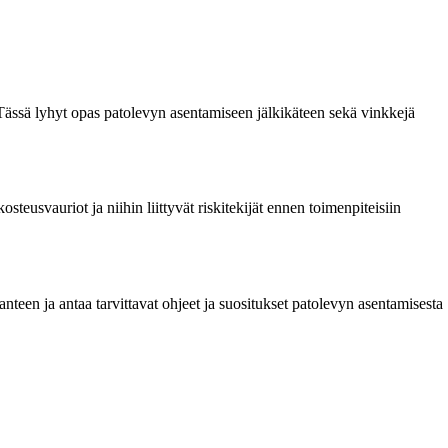
. Tässä lyhyt opas patolevyn asentamiseen jälkikäteen sekä vinkkejä
teusvauriot ja niihin liittyvät riskitekijät ennen toimenpiteisiin
nteen ja antaa tarvittavat ohjeet ja suositukset patolevyn asentamisesta