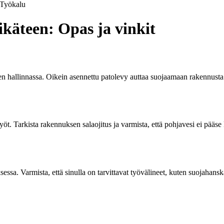
Työkalu
ikäteen: Opas ja vinkit
 hallinnassa. Oikein asennettu patolevy auttaa suojaamaan rakennusta k
yöt. Tarkista rakennuksen salaojitus ja varmista, että pohjavesi ei pää
ssa. Varmista, että sinulla on tarvittavat työvälineet, kuten suojahans