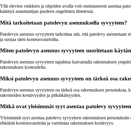
Yllä olevien vinkkien ja ohjeiden avulla voit onnistuneesti asentaa pat
kääntyä asiantuntijan puoleen ongelmien ilmetessä.
Mitä tarkoitetaan patolevyn asennuksella syvyyteen?
Patolevyn asennus syvyyteen tarkoittaa sitä, että patolevy asennetaa
ja suojaa siten kosteusvaurioilta.
Miten patolevyn asennus syvyyteen suoritetaan käytä
Patolevyn asennus syvyyteen tapahtuu kaivamalla rakennuksen ympärille 
rakennuksen kosteudelta.
Miksi patolevyn asennus syvyyteen on tärkeä osa rak
Patolevyn asennus syvyyteen on tärkeä osa rakennuksen perustuksia, ko
rakenteiden kestävyyden ja pitkäikäisyyden.
Mitkä ovat yleisimmät syyt asentaa patolevy syvyytee
Yleisimmät syyt asentaa patolevy syvyyteen rakennuksen perustuksiin o
ehkäistä kosteusvaurioita ja varmistaa rakennuksen kestävyys.