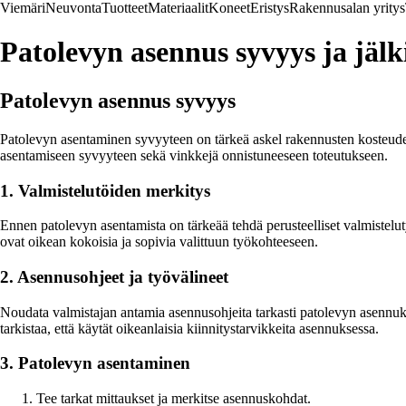
Viemäri
Neuvonta
Tuotteet
Materiaalit
Koneet
Eristys
Rakennusalan yritys
Patolevyn asennus syvyys ja jälk
Patolevyn asennus syvyys
Patolevyn asentaminen syvyyteen on tärkeä askel rakennusten kosteuden
asentamiseen syvyyteen sekä vinkkejä onnistuneeseen toteutukseen.
1. Valmistelutöiden merkitys
Ennen patolevyn asentamista on tärkeää tehdä perusteelliset valmistelut
ovat oikean kokoisia ja sopivia valittuun työkohteeseen.
2. Asennusohjeet ja työvälineet
Noudata valmistajan antamia asennusohjeita tarkasti patolevyn asennukse
tarkistaa, että käytät oikeanlaisia kiinnitystarvikkeita asennuksessa.
3. Patolevyn asentaminen
Tee tarkat mittaukset ja merkitse asennuskohdat.