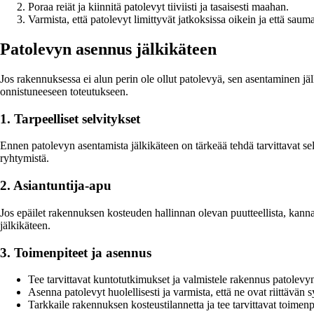
Poraa reiät ja kiinnitä patolevyt tiiviisti ja tasaisesti maahan.
Varmista, että patolevyt limittyvät jatkoksissa oikein ja että saum
Patolevyn asennus jälkikäteen
Jos rakennuksessa ei alun perin ole ollut patolevyä, sen asentaminen jä
onnistuneeseen toteutukseen.
1. Tarpeelliset selvitykset
Ennen patolevyn asentamista jälkikäteen on tärkeää tehdä tarvittavat selv
ryhtymistä.
2. Asiantuntija-apu
Jos epäilet rakennuksen kosteuden hallinnan olevan puutteellista, kannat
jälkikäteen.
3. Toimenpiteet ja asennus
Tee tarvittavat kuntotutkimukset ja valmistele rakennus patolevy
Asenna patolevyt huolellisesti ja varmista, että ne ovat riittävän 
Tarkkaile rakennuksen kosteustilannetta ja tee tarvittavat toimen