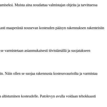
miseksi. Muista aina noudattaa valmistajan ohjeita ja tarvittaessa
kaasti maaperästä nousevan kosteuden pääsyn rakennuksen rakenteisiin
e varmistetaan asianmukaisesti tiivistämällä ja suojatakseen
. Näin ollen se suojaa rakennusta kosteusvaurioilta ja varmistaa
 altistuminen kosteudelle. Patolevyn avulla voidaan tehokkaasti