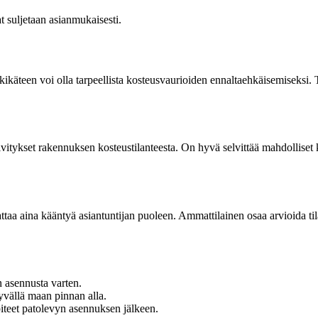
at suljetaan asianmukaisesti.
lkikäteen voi olla tarpeellista kosteusvaurioiden ennaltaehkäisemiseksi
itykset rakennuksen kosteustilanteesta. On hyvä selvittää mahdolliset kos
taa aina kääntyä asiantuntijan puoleen. Ammattilainen osaa arvioida tila
n asennusta varten.
syvällä maan pinnan alla.
piteet patolevyn asennuksen jälkeen.