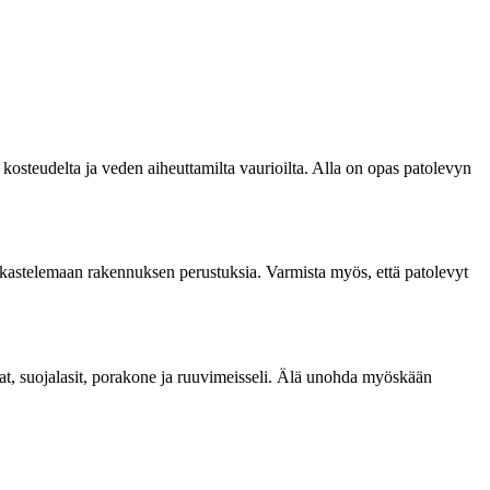
osteudelta ja veden aiheuttamilta vaurioilta. Alla on opas patolevyn
se kastelemaan rakennuksen perustuksia. Varmista myös, että patolevyt
kat, suojalasit, porakone ja ruuvimeisseli. Älä unohda myöskään