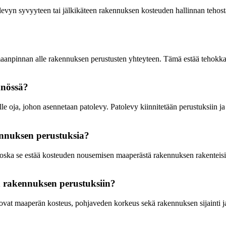
olevyn syvyyteen tai jälkikäteen rakennuksen kosteuden hallinnan tehosta
n maanpinnan alle rakennuksen perustusten yhteyteen. Tämä estää tehok
nnössä?
oja, johon asennetaan patolevy. Patolevy kiinnitetään perustuksiin ja s
ennuksen perustuksia?
ska se estää kosteuden nousemisen maaperästä rakennuksen rakenteisiin
n rakennuksen perustuksiin?
vat maaperän kosteus, pohjaveden korkeus sekä rakennuksen sijainti ja