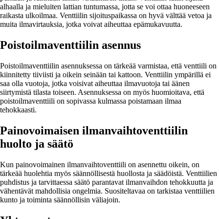
alhaalla ja mieluiten lattian tuntumassa, jotta se voi ottaa huoneeseen
raikasta ulkoilmaa. Venttiilin sijoituspaikassa on hyvä välttää vetoa ja
muita ilmavirtauksia, jotka voivat aiheuttaa epämukavuutta.
Poistoilmaventtiilin asennus
Poistoilmaventtiilin asennuksessa on tärkeää varmistaa, että venttiili on
kiinnitetty tiiviisti ja oikein seinään tai kattoon. Venttiilin ympärillä ei
saa olla vuotoja, jotka voisivat aiheuttaa ilmavuotoja tai äänen
siirtymistä tilasta toiseen. Asennuksessa on myös huomioitava, että
poistoilmaventtiili on sopivassa kulmassa poistamaan ilmaa
tehokkaasti.
Painovoimaisen ilmanvaihtoventtiilin
huolto ja säätö
Kun painovoimainen ilmanvaihtoventtiili on asennettu oikein, on
tärkeää huolehtia myös säännöllisestä huollosta ja säädöistä. Venttiilien
puhdistus ja tarvittaessa säätö parantavat ilmanvaihdon tehokkuutta ja
vähentävät mahdollisia ongelmia. Suositeltavaa on tarkistaa venttiilien
kunto ja toiminta säännöllisin väliajoin.