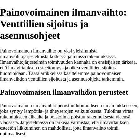
Painovoimainen ilmanvaihto:
Venttiilien sijoitus ja
asennusohjeet
Painovoimainen ilmanvaihto on yksi yleisimmistä
ilmanvaihtojärjestelmistä kodeissa ja muissa rakennuksissa.
Ilmanvaihtojärjestelmän toimivuuden kannalta on ensisijaisen tärkeää,
että ilmavirtauksen esteettömyys ja oikea venttiilien sijoitus
huomioidaan. Tässä artikkelissa käsittelemme painovoimaisen
ilmanvaihdon venttiilien sijoitusta ja asennusohjeita tarkemmin.
Painovoimaisen ilmanvaihdon perusteet
Painovoimainen ilmanvaihto perustuu luonnolliseen ilman liikkeeseen,
joka syntyy lämpötila- ja tiheyserojen vaikutuksesta. Tuloilma virtaa
rakennukseen alhaalta ja poistoilma poistuu rakennuksesta yleensä
yläosasta. Järjestelmässä on tärkeää varmistaa, että ilmavirtauksen
esteetön liikkuminen on mahdollista, jotta ilmanvaihto toimii
optimaalisesti.