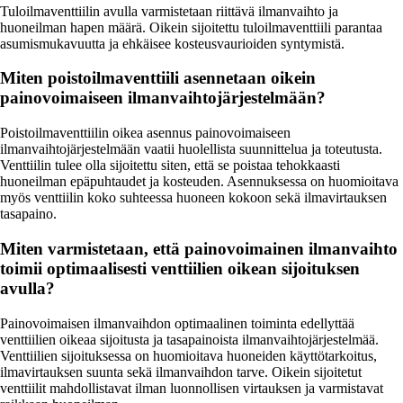
Tuloilmaventtiilin avulla varmistetaan riittävä ilmanvaihto ja
huoneilman hapen määrä. Oikein sijoitettu tuloilmaventtiili parantaa
asumismukavuutta ja ehkäisee kosteusvaurioiden syntymistä.
Miten poistoilmaventtiili asennetaan oikein
painovoimaiseen ilmanvaihtojärjestelmään?
Poistoilmaventtiilin oikea asennus painovoimaiseen
ilmanvaihtojärjestelmään vaatii huolellista suunnittelua ja toteutusta.
Venttiilin tulee olla sijoitettu siten, että se poistaa tehokkaasti
huoneilman epäpuhtaudet ja kosteuden. Asennuksessa on huomioitava
myös venttiilin koko suhteessa huoneen kokoon sekä ilmavirtauksen
tasapaino.
Miten varmistetaan, että painovoimainen ilmanvaihto
toimii optimaalisesti venttiilien oikean sijoituksen
avulla?
Painovoimaisen ilmanvaihdon optimaalinen toiminta edellyttää
venttiilien oikeaa sijoitusta ja tasapainoista ilmanvaihtojärjestelmää.
Venttiilien sijoituksessa on huomioitava huoneiden käyttötarkoitus,
ilmavirtauksen suunta sekä ilmanvaihdon tarve. Oikein sijoitetut
venttiilit mahdollistavat ilman luonnollisen virtauksen ja varmistavat