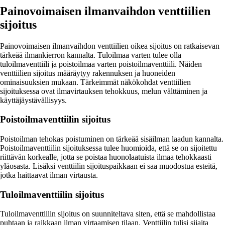
Painovoimaisen ilmanvaihdon venttiilien
sijoitus
Painovoimaisen ilmanvaihdon venttiilien oikea sijoitus on ratkaisevan
tärkeää ilmankierron kannalta. Tuloilmaa varten tulee olla
tuloilmaventtiili ja poistoilmaa varten poistoilmaventtiili. Näiden
venttiilien sijoitus määräytyy rakennuksen ja huoneiden
ominaisuuksien mukaan. Tärkeimmät näkökohdat venttiilien
sijoituksessa ovat ilmavirtauksen tehokkuus, melun välttäminen ja
käyttäjäystävällisyys.
Poistoilmaventtiilin sijoitus
Poistoilman tehokas poistuminen on tärkeää sisäilman laadun kannalta.
Poistoilmaventtiilin sijoituksessa tulee huomioida, että se on sijoitettu
riittävän korkealle, jotta se poistaa huonolaatuista ilmaa tehokkaasti
yläosasta. Lisäksi venttiilin sijoituspaikkaan ei saa muodostua esteitä,
jotka haittaavat ilman virtausta.
Tuloilmaventtiilin sijoitus
Tuloilmaventtiilin sijoitus on suunniteltava siten, että se mahdollistaa
puhtaan ja raikkaan ilman virtaamisen tilaan. Venttiilin tulisi sijaita