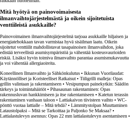
raikkaan huoneilman.
Mitä hyötyä on painovoimaisesta
ilmanvaihtojärjestelmästä ja oikein sijoitetuista
venttiileistä asukkaille?
Painovoimainen ilmanvaihtojärjestelmä tarjoaa asukkaille hiljaisen ja
energiatehokkaan tavan varmistaa hyvä sisäilman laatu. Oikein
sijoitetut venttiilit mahdollistavat tasapainoisen ilmanvaihdon, joka
edistää terveellistä asumisympäristöä ja vähentää kosteusvaurioiden
riskiä. Lisäksi hyvin toimiva ilmanvaihto parantaa asumismukavuutta
ja voi vähentää allergiaoireita.
Koneellinen Ilmanvaihto ja Sähkönkulutus
•
Ikkunan Vuorilaudat:
Käytännölliset ja Koristeelliset Ratkaisut
•
Tiiligrilli malleja: Opas
grillin valintaan ja rakentamiseen
•
Vesipumpun painekytkin: Säädön
tärkeys ja toimintahäiriöt
•
Pihasaunan rakentaminen: Opas
rakennusluvan hankkimiseen ja itse rakentamiseen
•
Katetun terassin
rakentaminen vanhaan taloon
•
Lattiakaivon tiivisteen vaihto
•
WC-
pönttö vuotaa lattialle – Mitä tehdä?
•
Lämmitystolpan Muuttaminen
Lataustolpaksi – Mitä se Tarkoittaa ja Paljonko Se Maksaa?
•
Lattialastulevyn asennus: Opas 22 mm lattialastulevyn asentamiseen
•