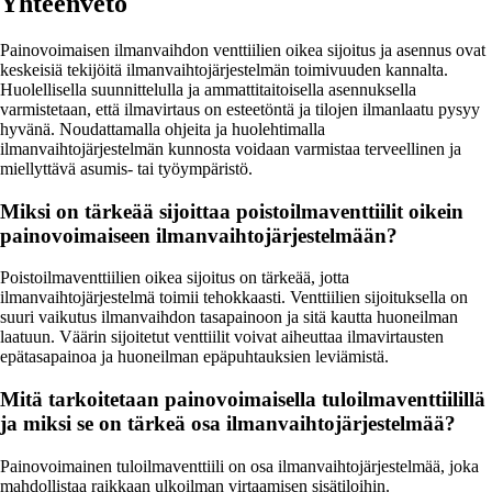
Yhteenveto
Painovoimaisen ilmanvaihdon venttiilien oikea sijoitus ja asennus ovat
keskeisiä tekijöitä ilmanvaihtojärjestelmän toimivuuden kannalta.
Huolellisella suunnittelulla ja ammattitaitoisella asennuksella
varmistetaan, että ilmavirtaus on esteetöntä ja tilojen ilmanlaatu pysyy
hyvänä. Noudattamalla ohjeita ja huolehtimalla
ilmanvaihtojärjestelmän kunnosta voidaan varmistaa terveellinen ja
miellyttävä asumis- tai työympäristö.
Miksi on tärkeää sijoittaa poistoilmaventtiilit oikein
painovoimaiseen ilmanvaihtojärjestelmään?
Poistoilmaventtiilien oikea sijoitus on tärkeää, jotta
ilmanvaihtojärjestelmä toimii tehokkaasti. Venttiilien sijoituksella on
suuri vaikutus ilmanvaihdon tasapainoon ja sitä kautta huoneilman
laatuun. Väärin sijoitetut venttiilit voivat aiheuttaa ilmavirtausten
epätasapainoa ja huoneilman epäpuhtauksien leviämistä.
Mitä tarkoitetaan painovoimaisella tuloilmaventtiilillä
ja miksi se on tärkeä osa ilmanvaihtojärjestelmää?
Painovoimainen tuloilmaventtiili on osa ilmanvaihtojärjestelmää, joka
mahdollistaa raikkaan ulkoilman virtaamisen sisätiloihin.