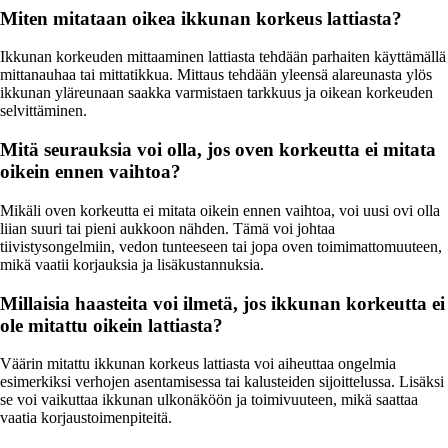
Miten mitataan oikea ikkunan korkeus lattiasta?
Ikkunan korkeuden mittaaminen lattiasta tehdään parhaiten käyttämällä
mittanauhaa tai mittatikkua. Mittaus tehdään yleensä alareunasta ylös
ikkunan yläreunaan saakka varmistaen tarkkuus ja oikean korkeuden
selvittäminen.
Mitä seurauksia voi olla, jos oven korkeutta ei mitata
oikein ennen vaihtoa?
Mikäli oven korkeutta ei mitata oikein ennen vaihtoa, voi uusi ovi olla
liian suuri tai pieni aukkoon nähden. Tämä voi johtaa
tiivistysongelmiin, vedon tunteeseen tai jopa oven toimimattomuuteen,
mikä vaatii korjauksia ja lisäkustannuksia.
Millaisia haasteita voi ilmetä, jos ikkunan korkeutta ei
ole mitattu oikein lattiasta?
Väärin mitattu ikkunan korkeus lattiasta voi aiheuttaa ongelmia
esimerkiksi verhojen asentamisessa tai kalusteiden sijoittelussa. Lisäksi
se voi vaikuttaa ikkunan ulkonäköön ja toimivuuteen, mikä saattaa
vaatia korjaustoimenpiteitä.