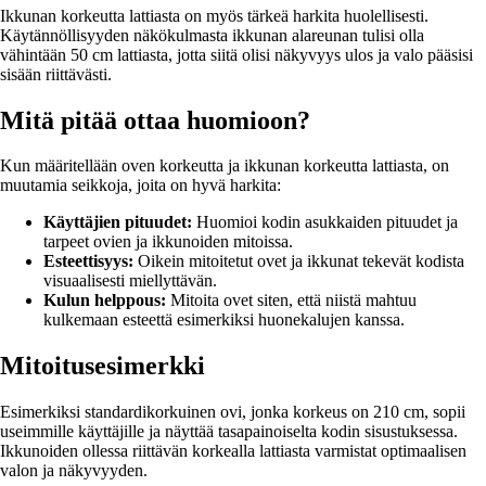
Ikkunan korkeutta lattiasta on myös tärkeä harkita huolellisesti.
Käytännöllisyyden näkökulmasta ikkunan alareunan tulisi olla
vähintään 50 cm lattiasta, jotta siitä olisi näkyvyys ulos ja valo pääsisi
sisään riittävästi.
Mitä pitää ottaa huomioon?
Kun määritellään oven korkeutta ja ikkunan korkeutta lattiasta, on
muutamia seikkoja, joita on hyvä harkita:
Käyttäjien pituudet:
Huomioi kodin asukkaiden pituudet ja
tarpeet ovien ja ikkunoiden mitoissa.
Esteettisyys:
Oikein mitoitetut ovet ja ikkunat tekevät kodista
visuaalisesti miellyttävän.
Kulun helppous:
Mitoita ovet siten, että niistä mahtuu
kulkemaan esteettä esimerkiksi huonekalujen kanssa.
Mitoitusesimerkki
Esimerkiksi standardikorkuinen ovi, jonka korkeus on 210 cm, sopii
useimmille käyttäjille ja näyttää tasapainoiselta kodin sisustuksessa.
Ikkunoiden ollessa riittävän korkealla lattiasta varmistat optimaalisen
valon ja näkyvyyden.