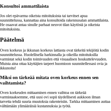
Konsultoi ammattilaista
Jos olet epävarma oikeista mitoituksista tai tarvitset apua
suunnittelussa, kannattaa aina konsultoida rakennusalan ammattilaista.
He osaavat antaa sinulle parhaat neuvot tilan käytöstä ja oikeista
mitoituksista.
Päätelmä
Oven korkeus ja ikkunan korkeus lattiasta ovat tärkeitä tekijöitä kodin
suunnittelussa. Huolellisella harkinnalla ja oikeilla mitoituksilla
varmistat sekä kodin toimivuuden että visuaalisen houkuttelevuuden.
Muista aina ottaa käyttäjien tarpeet huomioon suunnitellessasi ovia ja
ikkunoita!
Miksi on tärkeää mitata oven korkeus ennen sen
vaihtamista?
Oven korkeuden mittaaminen ennen vaihtoa on tärkeää
varmistaaksemme, että uusi ovi sopii täydellisesti aukkoon ilman
tarvetta tehdä suuria muutoksia rakenteisiin. Tarkka mittaaminen auttaa
välttämään ylimääräisiä kustannuksia ja työtä.