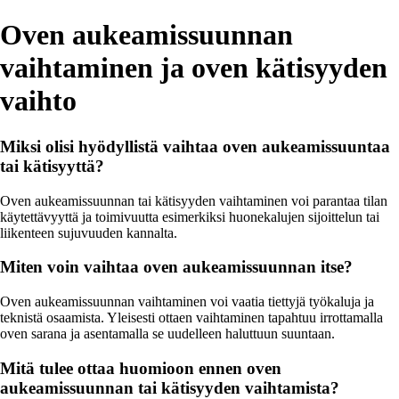
Oven aukeamissuunnan
vaihtaminen ja oven kätisyyden
vaihto
Miksi olisi hyödyllistä vaihtaa oven aukeamissuuntaa
tai kätisyyttä?
Oven aukeamissuunnan tai kätisyyden vaihtaminen voi parantaa tilan
käytettävyyttä ja toimivuutta esimerkiksi huonekalujen sijoittelun tai
liikenteen sujuvuuden kannalta.
Miten voin vaihtaa oven aukeamissuunnan itse?
Oven aukeamissuunnan vaihtaminen voi vaatia tiettyjä työkaluja ja
teknistä osaamista. Yleisesti ottaen vaihtaminen tapahtuu irrottamalla
oven sarana ja asentamalla se uudelleen haluttuun suuntaan.
Mitä tulee ottaa huomioon ennen oven
aukeamissuunnan tai kätisyyden vaihtamista?