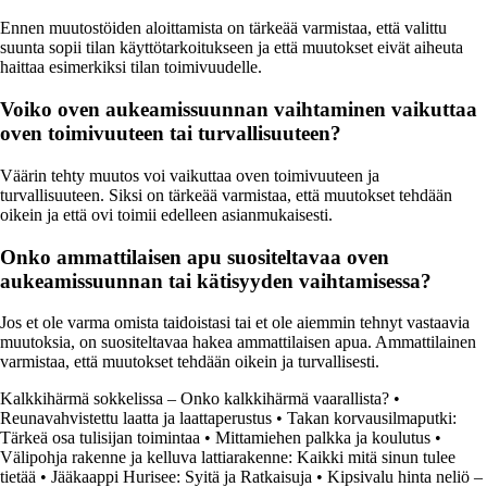
Ennen muutostöiden aloittamista on tärkeää varmistaa, että valittu
suunta sopii tilan käyttötarkoitukseen ja että muutokset eivät aiheuta
haittaa esimerkiksi tilan toimivuudelle.
Voiko oven aukeamissuunnan vaihtaminen vaikuttaa
oven toimivuuteen tai turvallisuuteen?
Väärin tehty muutos voi vaikuttaa oven toimivuuteen ja
turvallisuuteen. Siksi on tärkeää varmistaa, että muutokset tehdään
oikein ja että ovi toimii edelleen asianmukaisesti.
Onko ammattilaisen apu suositeltavaa oven
aukeamissuunnan tai kätisyyden vaihtamisessa?
Jos et ole varma omista taidoistasi tai et ole aiemmin tehnyt vastaavia
muutoksia, on suositeltavaa hakea ammattilaisen apua. Ammattilainen
varmistaa, että muutokset tehdään oikein ja turvallisesti.
Kalkkihärmä sokkelissa – Onko kalkkihärmä vaarallista?
•
Reunavahvistettu laatta ja laattaperustus
•
Takan korvausilmaputki:
Tärkeä osa tulisijan toimintaa
•
Mittamiehen palkka ja koulutus
•
Välipohja rakenne ja kelluva lattiarakenne: Kaikki mitä sinun tulee
tietää
•
Jääkaappi Hurisee: Syitä ja Ratkaisuja
•
Kipsivalu hinta neliö –