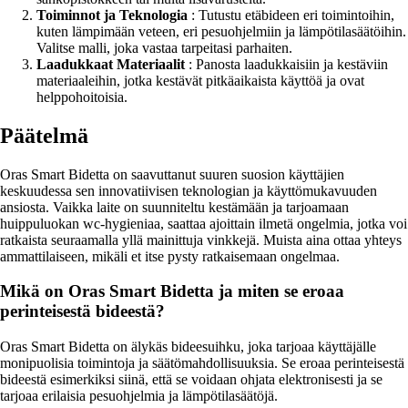
Toiminnot ja Teknologia
: Tutustu etäbideen eri toimintoihin,
kuten lämpimään veteen, eri pesuohjelmiin ja lämpötilasäätöihin.
Valitse malli, joka vastaa tarpeitasi parhaiten.
Laadukkaat Materiaalit
: Panosta laadukkaisiin ja kestäviin
materiaaleihin, jotka kestävät pitkäaikaista käyttöä ja ovat
helppohoitoisia.
Päätelmä
Oras Smart Bidetta on saavuttanut suuren suosion käyttäjien
keskuudessa sen innovatiivisen teknologian ja käyttömukavuuden
ansiosta. Vaikka laite on suunniteltu kestämään ja tarjoamaan
huippuluokan wc-hygieniaa, saattaa ajoittain ilmetä ongelmia, jotka voi
ratkaista seuraamalla yllä mainittuja vinkkejä. Muista aina ottaa yhteys
ammattilaiseen, mikäli et itse pysty ratkaisemaan ongelmaa.
Mikä on Oras Smart Bidetta ja miten se eroaa
perinteisestä bideestä?
Oras Smart Bidetta on älykäs bideesuihku, joka tarjoaa käyttäjälle
monipuolisia toimintoja ja säätömahdollisuuksia. Se eroaa perinteisestä
bideestä esimerkiksi siinä, että se voidaan ohjata elektronisesti ja se
tarjoaa erilaisia pesuohjelmia ja lämpötilasäätöjä.