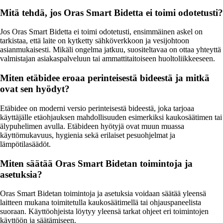
Mitä tehdä, jos Oras Smart Bidetta ei toimi odotetusti?
Jos Oras Smart Bidetta ei toimi odotetusti, ensimmäinen askel on
tarkistaa, että laite on kytketty sähköverkkoon ja vesijohtoon
asianmukaisesti. Mikäli ongelma jatkuu, suositeltavaa on ottaa yhteyttä
valmistajan asiakaspalveluun tai ammattitaitoiseen huoltoliikkeeseen.
Miten etäbidee eroaa perinteisestä bideestä ja mitkä
ovat sen hyödyt?
Etäbidee on moderni versio perinteisestä bideestä, joka tarjoaa
käyttäjälle etäohjauksen mahdollisuuden esimerkiksi kaukosäätimen tai
älypuhelimen avulla. Etäbideen hyötyjä ovat muun muassa
käyttömukavuus, hygienia sekä erilaiset pesuohjelmat ja
lämpötilasäädöt.
Miten säätää Oras Smart Bidetan toimintoja ja
asetuksia?
Oras Smart Bidetan toimintoja ja asetuksia voidaan säätää yleensä
laitteen mukana toimitetulla kaukosäätimellä tai ohjauspaneelista
suoraan. Käyttöohjeista löytyy yleensä tarkat ohjeet eri toimintojen
käyttöön ja säätämiseen.