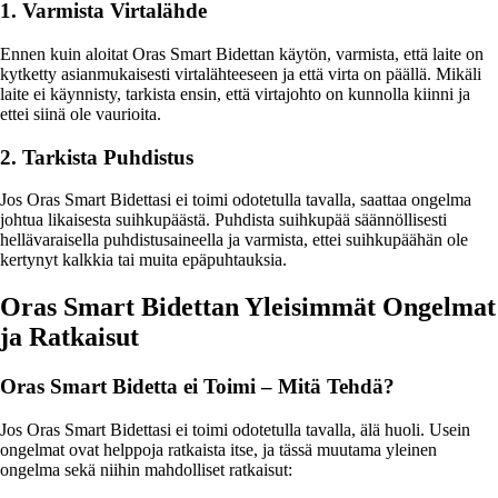
1. Varmista Virtalähde
Ennen kuin aloitat Oras Smart Bidettan käytön, varmista, että laite on
kytketty asianmukaisesti virtalähteeseen ja että virta on päällä. Mikäli
laite ei käynnisty, tarkista ensin, että virtajohto on kunnolla kiinni ja
ettei siinä ole vaurioita.
2. Tarkista Puhdistus
Jos Oras Smart Bidettasi ei toimi odotetulla tavalla, saattaa ongelma
johtua likaisesta suihkupäästä. Puhdista suihkupää säännöllisesti
hellävaraisella puhdistusaineella ja varmista, ettei suihkupäähän ole
kertynyt kalkkia tai muita epäpuhtauksia.
Oras Smart Bidettan Yleisimmät Ongelmat
ja Ratkaisut
Oras Smart Bidetta ei Toimi – Mitä Tehdä?
Jos Oras Smart Bidettasi ei toimi odotetulla tavalla, älä huoli. Usein
ongelmat ovat helppoja ratkaista itse, ja tässä muutama yleinen
ongelma sekä niihin mahdolliset ratkaisut: