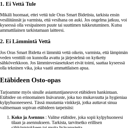
1. Ei Vettä Tule
Mikäli huomaat, ettei vettä tule Oras Smart Bidetista, tarkista ensin
vesiliitännät ja varmista, että vesihana on auki. Jos ongelma jatkuu, voi
kyseessä olla vesipaineen puute tai suuttimen tukkeutuminen. Kutsu
ammattilainen tarkistamaan laitteesi.
2. Ei Lämmintä Vettä
Jos Oras Smart Bidetta ei lämmitä vettä oikein, varmista, että lämpimän
veden venttiili on kunnolla avattu ja järjestelmä on kytketty
sähköverkkoon. Jos lämminvesiasetukset eivät toimi, saattaa kyseessä
olla tekninen vika, joka vaatii ammattilaisen apua.
Etäbideen Osto-opas
Tarjoamme myös sinulle asiantuntijaneuvot etäbideen hankintaan.
Etäbidee on erinomainen lisävaruste, joka tuo mukavuutta ja hygieniaa
kylpyhuoneeseesi. Tässä muutamia vinkkejä, jotka auttavat sinua
valitsemaan sopivan etäbideen tarpeisiisi:
Koko ja Asennus
: Valitse etäbidee, joka sopii kylpyhuoneesi
tilaan ja asennukseen. Tarkista, tarvitsetko erillisen
sähköpistokkeen tai muita lisävarusteita.