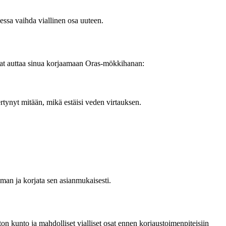
aessa vaihda viallinen osa uuteen.
vat auttaa sinua korjaamaan Oras-mökkihanan:
ertynyt mitään, mikä estäisi veden virtauksen.
man ja korjata sen asianmukaisesti.
on kunto ja mahdolliset vialliset osat ennen korjaustoimenpiteisiin