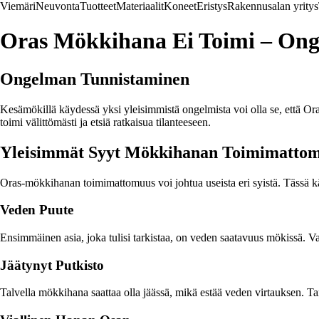
Viemäri
Neuvonta
Tuotteet
Materiaalit
Koneet
Eristys
Rakennusalan yritys
Oras Mökkihana Ei Toimi – Ong
Ongelman Tunnistaminen
Kesämökillä käydessä yksi yleisimmistä ongelmista voi olla se, että Or
toimi välittömästi ja etsiä ratkaisua tilanteeseen.
Yleisimmät Syyt Mökkihanan Toimimattom
Oras-mökkihanan toimimattomuus voi johtua useista eri syistä. Tässä kä
Veden Puute
Ensimmäinen asia, joka tulisi tarkistaa, on veden saatavuus mökissä. Va
Jäätynyt Putkisto
Talvella mökkihana saattaa olla jäässä, mikä estää veden virtauksen. Tark