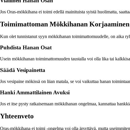
Viallinen Hanan Osan
Jos Oras-mökkihana ei toimi edellä mainituista syistä huolimatta, saatta
Toimimattoman Mökkihanan Korjaaminen
Kun olet tunnistanut syyn mökkihanan toimimattomuudelle, on aika ryh
Puhdista Hanan Osat
Usein mökkihanan toimimattomuuden taustalla voi olla lika tai kalkkisaos
Säädä Vesipainetta
Jos vesipaine mökissä on liian matala, se voi vaikuttaa hanan toimintaan
Hanki Ammattilainen Avuksi
Jos et itse pysty ratkaisemaan mökkihanan ongelmaa, kannattaa hankkia
Yhteenveto
Oras-mökkihana ei toimi -ongelma voi olla ärsyttävä, mutta useimmiten s