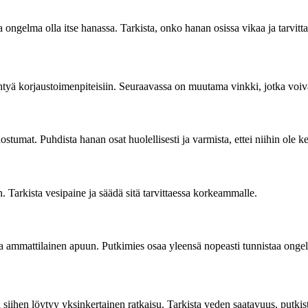
a ongelma olla itse hanassa. Tarkista, onko hanan osissa vikaa ja tarvitt
tyä korjaustoimenpiteisiin. Seuraavassa on muutama vinkki, jotka voi
tumat. Puhdista hanan osat huolellisesti ja varmista, ettei niihin ole k
. Tarkista vesipaine ja säädä sitä tarvittaessa korkeammalle.
 ammattilainen apuun. Putkimies osaa yleensä nopeasti tunnistaa ongel
iihen löytyy yksinkertainen ratkaisu. Tarkista veden saatavuus, putkist