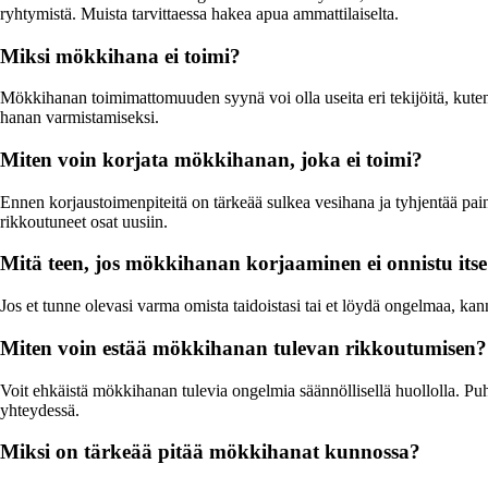
ryhtymistä. Muista tarvittaessa hakea apua ammattilaiselta.
Miksi mökkihana ei toimi?
Mökkihanan toimimattomuuden syynä voi olla useita eri tekijöitä, kuten k
hanan varmistamiseksi.
Miten voin korjata mökkihanan, joka ei toimi?
Ennen korjaustoimenpiteitä on tärkeää sulkea vesihana ja tyhjentää paine 
rikkoutuneet osat uusiin.
Mitä teen, jos mökkihanan korjaaminen ei onnistu its
Jos et tunne olevasi varma omista taidoistasi tai et löydä ongelmaa, kann
Miten voin estää mökkihanan tulevan rikkoutumisen?
Voit ehkäistä mökkihanan tulevia ongelmia säännöllisellä huollolla. Puhd
yhteydessä.
Miksi on tärkeää pitää mökkihanat kunnossa?