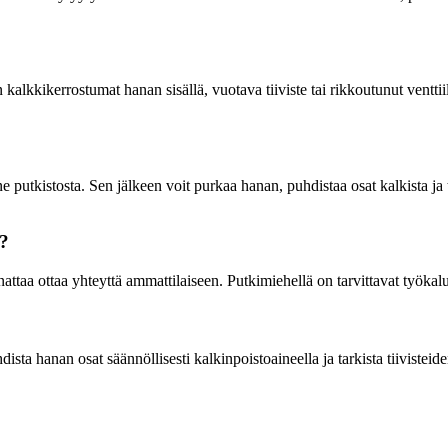
alkkikerrostumat hanan sisällä, vuotava tiiviste tai rikkoutunut venttiil
putkistosta. Sen jälkeen voit purkaa hanan, puhdistaa osat kalkista ja ta
e?
attaa ottaa yhteyttä ammattilaiseen. Putkimiehellä on tarvittavat työkalut
ista hanan osat säännöllisesti kalkinpoistoaineella ja tarkista tiivistei