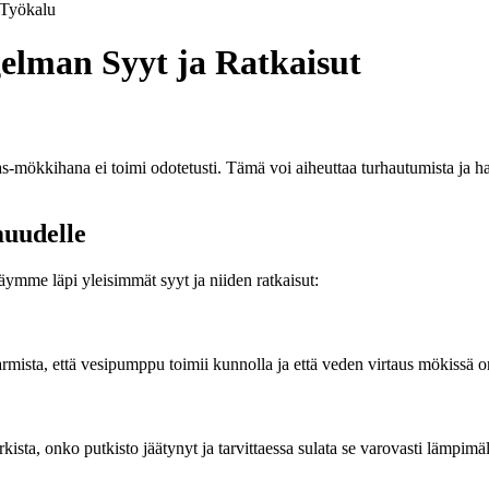
Työkalu
elman Syyt ja Ratkaisut
as-mökkihana ei toimi odotetusti. Tämä voi aiheuttaa turhautumista ja 
uudelle
ymme läpi yleisimmät syyt ja niiden ratkaisut:
rmista, että vesipumppu toimii kunnolla ja että veden virtaus mökissä on
ista, onko putkisto jäätynyt ja tarvittaessa sulata se varovasti lämpimäl