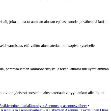
aali, joka auttaa tasaamaan alustan epätasaisuudet ja vähentää lattian
eää varmistaa, että valittu alusmateriaali on sopiva kyseiselle
niä, parantaa lattian lämmöneristystä ja tekee lattiasta miellyttävämmän
ovi on yleisesti suositeltu alusmateriaali vinyylilankun alle, mutta
esikiertoinen lattialämmitys: Asennus ja asennusvaiheet
•
: Asennus ja asennusvaiheet
•
Aluskatteen Asennus: Täydellinen Opas