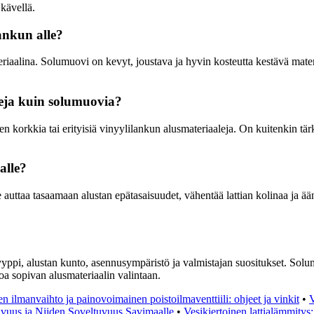
 kävellä.
ankun alle?
riaalina. Solumuovi on kevyt, joustava ja hyvin kosteutta kestävä materi
leja kuin solumuovia?
n korkkia tai erityisiä vinyylilankun alusmateriaaleja. On kuitenkin tärk
alle?
 auttaa tasaamaan alustan epätasaisuudet, vähentää lattian kolinaa ja ää
yppi, alustan kunto, asennusympäristö ja valmistajan suositukset. Solumu
voa sopivan alusmateriaalin valintaan.
 ilmanvaihto ja painovoimainen poistoilmaventtiili: ohjeet ja vinkit
•
V
vuus ja Niiden Soveltuvuus Savimaalle
•
Vesikiertoinen lattialämmitys