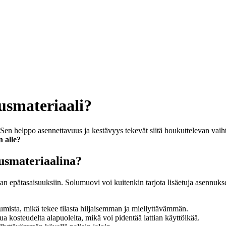
usmateriaali?
. Sen helppo asennettavuus ja kestävyys tekevät siitä houkuttelevan vaih
 alle?
lusmateriaalina?
an epätasaisuuksiin. Solumuovi voi kuitenkin tarjota lisäetuja asennuks
mista, mikä tekee tilasta hiljaisemman ja miellyttävämmän.
kosteudelta alapuolelta, mikä voi pidentää lattian käyttöikää.