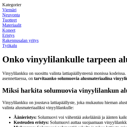
Kategorier
Viemäri
Neuvonta
Tuotteet
Materiaalit
Koneet
Eristys
Rakennusalan yritys
Työkalu
Onko vinyylilankulle tarpeen al
Vinyylilankku on suosittu valinta lattiapäällysteenä monissa kodeissa
asennettaessa, on
tarvitaanko solumuovia alusmateriaalina vinyylin
Miksi harkita solumuovia vinyylilankun a
Vinyylilankku on joustava lattiapäällyste, joka mukautuu hieman alust
valinta alusmateriaaliksi vinyylilankulle:
Äänieristys:
Solumuovi voi vähentää askelääniä ja äänten kaiku
Kosteuden eristys:
Solumuovi auttaa suojaamaan vinyylilankkua 