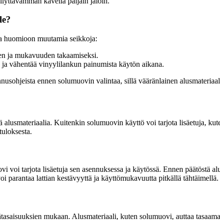
llyttävämmän kävellä paljain jaloin.
le?
taa huomioon muutamia seikkoja:
ksen ja mukavuuden takaamiseksi.
 ja vähentää vinyylilankun painumista käytön aikana.
nnusohjeista ennen solumuovin valintaa, sillä vääränlainen alusmateriaal
ä alusmateriaalia. Kuitenkin solumuovin käyttö voi tarjota lisäetuja, ku
tuloksesta.
i voi tarjota lisäetuja sen asennuksessa ja käytössä. Ennen päätöstä alu
voi parantaa lattian kestävyyttä ja käyttömukavuutta pitkällä tähtäimellä.
tasaisuuksien mukaan. Alusmateriaali, kuten solumuovi, auttaa tasaama