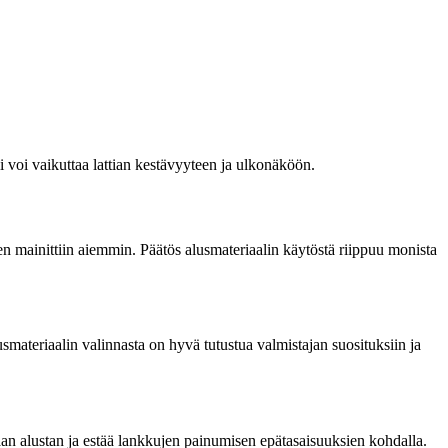
i voi vaikuttaa lattian kestävyyteen ja ulkonäköön.
ten mainittiin aiemmin. Päätös alusmateriaalin käytöstä riippuu monista
smateriaalin valinnasta on hyvä tutustua valmistajan suosituksiin ja
an alustan ja estää lankkujen painumisen epätasaisuuksien kohdalla.