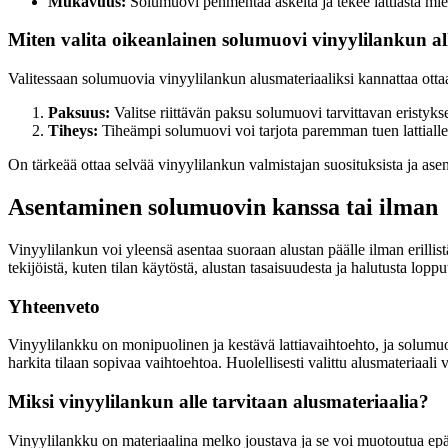
Mukavuus:
Solumuovi pehmentää askelta ja tekee lattiasta mie
Miten valita oikeanlainen solumuovi vinyylilankun al
Valitessaan solumuovia vinyylilankun alusmateriaaliksi kannattaa ot
Paksuus:
Valitse riittävän paksu solumuovi tarvittavan eristy
Tiheys:
Tiheämpi solumuovi voi tarjota paremman tuen lattialle
On tärkeää ottaa selvää vinyylilankun valmistajan suosituksista ja ase
Asentaminen solumuovin kanssa tai ilman
Vinyylilankun voi yleensä asentaa suoraan alustan päälle ilman erillist
tekijöistä, kuten tilan käytöstä, alustan tasaisuudesta ja halutusta loppu
Yhteenveto
Vinyylilankku on monipuolinen ja kestävä lattiavaihtoehto, ja solumuov
harkita tilaan sopivaa vaihtoehtoa. Huolellisesti valittu alusmateriaali 
Miksi vinyylilankun alle tarvitaan alusmateriaalia?
Vinyylilankku on materiaalina melko joustava ja se voi muotoutua epä