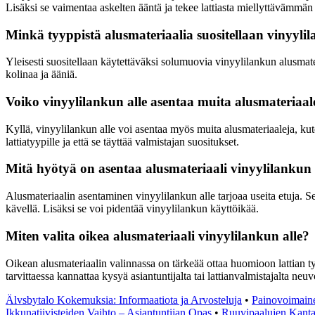
Lisäksi se vaimentaa askelten ääntä ja tekee lattiasta miellyttävämmän
Minkä tyyppistä alusmateriaalia suositellaan vinyylil
Yleisesti suositellaan käytettäväksi solumuovia vinyylilankun alusmate
kolinaa ja ääniä.
Voiko vinyylilankun alle asentaa muita alusmateriaa
Kyllä, vinyylilankun alle voi asentaa myös muita alusmateriaaleja, kute
lattiatyypille ja että se täyttää valmistajan suositukset.
Mitä hyötyä on asentaa alusmateriaali vinyylilankun 
Alusmateriaalin asentaminen vinyylilankun alle tarjoaa useita etuja. Se
kävellä. Lisäksi se voi pidentää vinyylilankun käyttöikää.
Miten valita oikea alusmateriaali vinyylilankun alle?
Oikean alusmateriaalin valinnassa on tärkeää ottaa huomioon lattian ty
tarvittaessa kannattaa kysyä asiantuntijalta tai lattianvalmistajalta neu
Älvsbytalo Kokemuksia: Informaatiota ja Arvosteluja
•
Painovoimainen
Ikkunatiivisteiden Vaihto – Asiantuntijan Opas
•
Ruuvipaalujen Kanta