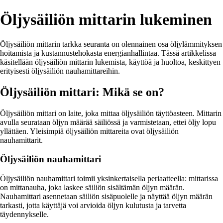
Öljysäiliön mittarin lukeminen
Öljysäiliön mittarin tarkka seuranta on olennainen osa öljylämmityksen
hoitamista ja kustannustehokasta energianhallintaa. Tässä artikkelissa
käsitellään öljysäiliön mittarin lukemista, käyttöä ja huoltoa, keskittyen
erityisesti öljysäiliön nauhamittareihin.
Öljysäiliön mittari: Mikä se on?
Öljysäiliön mittari on laite, joka mittaa öljysäiliön täyttöasteen. Mittarin
avulla seurataan öljyn määrää säiliössä ja varmistetaan, ettei öljy lopu
yllättäen. Yleisimpiä öljysäiliön mittareita ovat öljysäiliön
nauhamittarit.
Öljysäiliön nauhamittari
Öljysäiliön nauhamittari toimii yksinkertaisella periaatteella: mittarissa
on mittanauha, joka laskee säiliön sisältämän öljyn määrän.
Nauhamittari asennetaan säiliön sisäpuolelle ja näyttää öljyn määrän
tarkasti, jotta käyttäjä voi arvioida öljyn kulutusta ja tarvetta
täydennykselle.