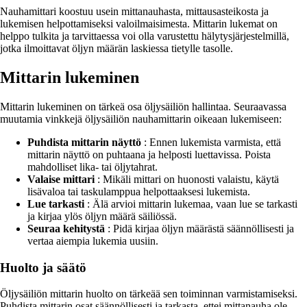
Nauhamittari koostuu usein mittanauhasta, mittausasteikosta ja
lukemisen helpottamiseksi valoilmaisimesta. Mittarin lukemat on
helppo tulkita ja tarvittaessa voi olla varustettu hälytysjärjestelmillä,
jotka ilmoittavat öljyn määrän laskiessa tietylle tasolle.
Mittarin lukeminen
Mittarin lukeminen on tärkeä osa öljysäiliön hallintaa. Seuraavassa
muutamia vinkkejä öljysäiliön nauhamittarin oikeaan lukemiseen:
Puhdista mittarin näyttö
: Ennen lukemista varmista, että
mittarin näyttö on puhtaana ja helposti luettavissa. Poista
mahdolliset lika- tai öljytahrat.
Valaise mittari
: Mikäli mittari on huonosti valaistu, käytä
lisävaloa tai taskulamppua helpottaaksesi lukemista.
Lue tarkasti
: Älä arvioi mittarin lukemaa, vaan lue se tarkasti
ja kirjaa ylös öljyn määrä säiliössä.
Seuraa kehitystä
: Pidä kirjaa öljyn määrästä säännöllisesti ja
vertaa aiempia lukemia uusiin.
Huolto ja säätö
Öljysäiliön mittarin huolto on tärkeää sen toiminnan varmistamiseksi.
Puhdista mittarin osat säännöllisesti ja tarkasta, ettei mittanauha ole