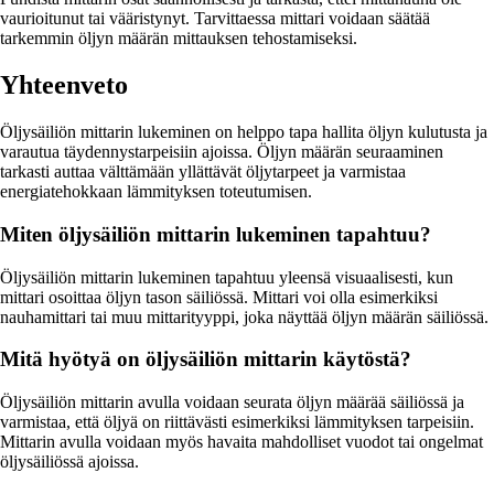
vaurioitunut tai vääristynyt. Tarvittaessa mittari voidaan säätää
tarkemmin öljyn määrän mittauksen tehostamiseksi.
Yhteenveto
Öljysäiliön mittarin lukeminen on helppo tapa hallita öljyn kulutusta ja
varautua täydennystarpeisiin ajoissa. Öljyn määrän seuraaminen
tarkasti auttaa välttämään yllättävät öljytarpeet ja varmistaa
energiatehokkaan lämmityksen toteutumisen.
Miten öljysäiliön mittarin lukeminen tapahtuu?
Öljysäiliön mittarin lukeminen tapahtuu yleensä visuaalisesti, kun
mittari osoittaa öljyn tason säiliössä. Mittari voi olla esimerkiksi
nauhamittari tai muu mittarityyppi, joka näyttää öljyn määrän säiliössä.
Mitä hyötyä on öljysäiliön mittarin käytöstä?
Öljysäiliön mittarin avulla voidaan seurata öljyn määrää säiliössä ja
varmistaa, että öljyä on riittävästi esimerkiksi lämmityksen tarpeisiin.
Mittarin avulla voidaan myös havaita mahdolliset vuodot tai ongelmat
öljysäiliössä ajoissa.