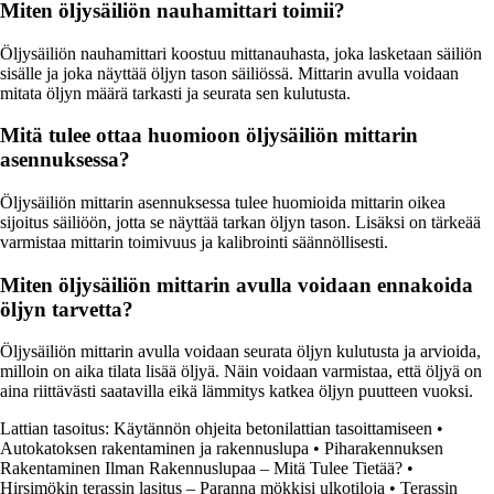
Miten öljysäiliön nauhamittari toimii?
Öljysäiliön nauhamittari koostuu mittanauhasta, joka lasketaan säiliön
sisälle ja joka näyttää öljyn tason säiliössä. Mittarin avulla voidaan
mitata öljyn määrä tarkasti ja seurata sen kulutusta.
Mitä tulee ottaa huomioon öljysäiliön mittarin
asennuksessa?
Öljysäiliön mittarin asennuksessa tulee huomioida mittarin oikea
sijoitus säiliöön, jotta se näyttää tarkan öljyn tason. Lisäksi on tärkeää
varmistaa mittarin toimivuus ja kalibrointi säännöllisesti.
Miten öljysäiliön mittarin avulla voidaan ennakoida
öljyn tarvetta?
Öljysäiliön mittarin avulla voidaan seurata öljyn kulutusta ja arvioida,
milloin on aika tilata lisää öljyä. Näin voidaan varmistaa, että öljyä on
aina riittävästi saatavilla eikä lämmitys katkea öljyn puutteen vuoksi.
Lattian tasoitus: Käytännön ohjeita betonilattian tasoittamiseen
•
Autokatoksen rakentaminen ja rakennuslupa
•
Piharakennuksen
Rakentaminen Ilman Rakennuslupaa – Mitä Tulee Tietää?
•
Hirsimökin terassin lasitus – Paranna mökkisi ulkotiloja
•
Terassin