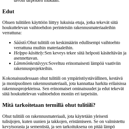
tavoin tarpeiden mukaan.
Edut
Ohuen tulitiilen käyttöön liittyy lukuisia etuja, jotka tekevät siitä
houkuttelevan vaihtoehdon perinteisiin rakennusmateriaaleihin
verrattuna:
Säästö:
Ohut tulitiili on keskimäärin edullisempi vaihtoehto
verrattuna muihin materiaaleihin.
Helppo käsittely:
Sen keveys tekee siitä helposti käsiteltävän ja
asennettavan.
Lämmönkestävyys:
Soveltuu erinomaisesti lämpöä vaativiin
rakennusprojekteihin.
Kokonaisuudessaan ohut tulitiili on ympäristöystävällinen, kestävä
ja monipuolinen rakennusmateriaali, jota kannattaa harkita erilaisissa
rakennusprojekteissa. Sen erinomaiset ominaisuudet ja edut tekevät
siitä houkuttelevan vaihtoehdon moniin eri tarpeisiin.
Mitä tarkoitetaan termillä ohut tulitiili?
Ohut tulitiili on rakennusmateriaali, jota käytetään yleisesti
tulisijojen, kuten uunien ja takkojen, eristämiseen. Se on valmistettu
kevytsorasta ja sementistä, ja sen tarkoituksena on pitää lämpö