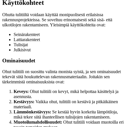
Käyttökohteet
Ohutta tulitiiltä voidaan käyttää monipuolisesti erilaisissa
rakennusprojekteissa. Se soveltuu erinomaisesti sekä sisä- että
ulkotilojen rakentamiseen. Yleisimpiä käyttökohteita ovat:
Seinärakenteet
Lattiarakenteet
Tulisijat
Julkisivut
Ominaisuudet
Ohut tulitiili on suosittu valinta monista syistä, ja sen ominaisuudet
tekevät siitä houkuttelevan rakennusmateriaalin. Joitakin sen
tärkeimmistä ominaisuuksista ovat:
Keveys:
Ohut tulitiili on kevyt, mikä helpottaa käsittelyä ja
asennusta.
Kestävyys:
Vaikka ohut, tulitiili on kestävä ja pitkäikäinen
materiaali.
Lämmönkestävyys:
Se kestää hyvin korkeita lämpötiloja,
mikä tekee siitä ihanteellisen tulisijojen rakentamiseen.
Muotoilumahdollisuudet:
Ohut tulitiili voidaan muotoilla eri