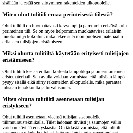
sisällään ja estää sen siirtyminen rakenteiden ulkopuolelle.
Miten ohut tulitiili eroaa perinteisestä tiilestä?
Ohut tulitiili on huomattavasti kevyempi ja paremmin eristävä kuin
perinteinen tiili. Se on myös helpommin muokattavissa erilaisiin
muotoihin ja kokoihin, mikä tekee siitä monipuolisen materiaalin
erilaisten tulisijojen eristämiseen.
Miksi ohutta tulitiiltä käytetään erityisesti tulisijojen
eristämiseen?
Ohut tulitiili kestää erittäin korkeita lämpötiloja ja on erinomainen
eristemateriaali. Sen avulla voidaan varmistaa, että tulisijan lämpö
pysyy sisällä eikä siirry rakenteiden ulkopuolelle, mikä parantaa
tulisijan tehokkuutta ja turvallisuutta.
Miten ohutta tulitiiltä asennetaan tulisijan
eristykseen?
Ohut tulitiili asennetaan yleensä tulisijan sisäpuolelle
tiilimuuraustekniikalla. Tiilet ladotaan tiiviisti ja saumojen väliin
voidaan käyttää eristyslaastia. On tärkeää varmistaa, että tulitiili
asennetaan oikein ja tiiviisti, jotta se täyttää eristysvaatimukset.