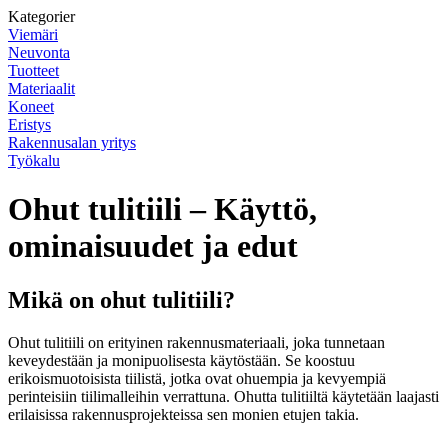
Kategorier
Viemäri
Neuvonta
Tuotteet
Materiaalit
Koneet
Eristys
Rakennusalan yritys
Työkalu
Ohut tulitiili – Käyttö,
ominaisuudet ja edut
Mikä on ohut tulitiili?
Ohut tulitiili on erityinen rakennusmateriaali, joka tunnetaan
keveydestään ja monipuolisesta käytöstään. Se koostuu
erikoismuotoisista tiilistä, jotka ovat ohuempia ja kevyempiä
perinteisiin tiilimalleihin verrattuna. Ohutta tulitiiltä käytetään laajasti
erilaisissa rakennusprojekteissa sen monien etujen takia.