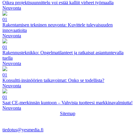
Oikea projektisuunnittelu voi estää kalliit virheet työmaalla
Neuvonta
01
Rakentamisen tekninen neuvonta: Kuvittele tulevaisuuden
innovaatioita
Neuvonta
01
Rakennusteknikko: Ongelmatilanteet ja ratkaisut asiantuntevalla
tuella
Neuvonta
01
Konsultti-insinöörien taikavoimat: Onko se todellista?
Neuvonta
01
Saat CE-merkinnän kuntoon – Vahvista tuotteesi markkinavalmiutta!
Neuvonta
Sitemap
tiedotus@yesmedia.fi