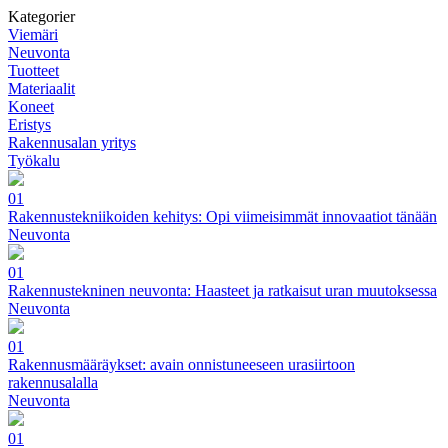
Kategorier
Viemäri
Neuvonta
Tuotteet
Materiaalit
Koneet
Eristys
Rakennusalan yritys
Työkalu
01
Rakennustekniikoiden kehitys: Opi viimeisimmät innovaatiot tänään
Neuvonta
01
Rakennustekninen neuvonta: Haasteet ja ratkaisut uran muutoksessa
Neuvonta
01
Rakennusmääräykset: avain onnistuneeseen urasiirtoon
rakennusalalla
Neuvonta
01