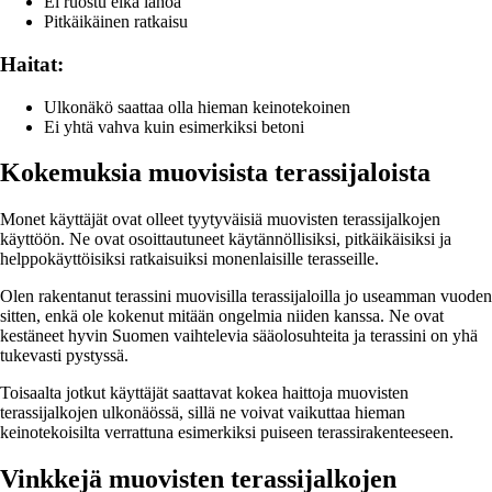
Ei ruostu eikä lahoa
Pitkäikäinen ratkaisu
Haitat:
Ulkonäkö saattaa olla hieman keinotekoinen
Ei yhtä vahva kuin esimerkiksi betoni
Kokemuksia muovisista terassijaloista
Monet käyttäjät ovat olleet tyytyväisiä muovisten terassijalkojen
käyttöön. Ne ovat osoittautuneet käytännöllisiksi, pitkäikäisiksi ja
helppokäyttöisiksi ratkaisuiksi monenlaisille terasseille.
Olen rakentanut terassini muovisilla terassijaloilla jo useamman vuoden
sitten, enkä ole kokenut mitään ongelmia niiden kanssa. Ne ovat
kestäneet hyvin Suomen vaihtelevia sääolosuhteita ja terassini on yhä
tukevasti pystyssä.
Toisaalta jotkut käyttäjät saattavat kokea haittoja muovisten
terassijalkojen ulkonäössä, sillä ne voivat vaikuttaa hieman
keinotekoisilta verrattuna esimerkiksi puiseen terassirakenteeseen.
Vinkkejä muovisten terassijalkojen