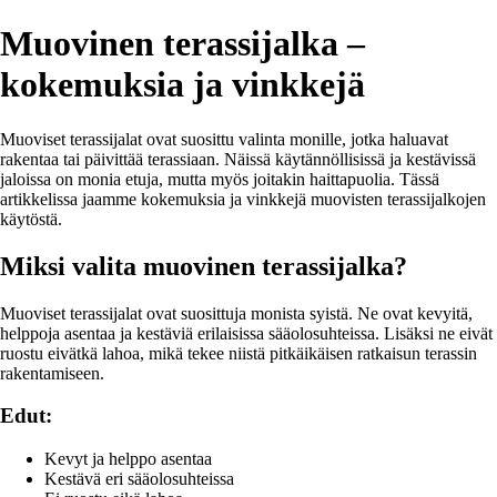
Muovinen terassijalka –
kokemuksia ja vinkkejä
Muoviset terassijalat ovat suosittu valinta monille, jotka haluavat
rakentaa tai päivittää terassiaan. Näissä käytännöllisissä ja kestävissä
jaloissa on monia etuja, mutta myös joitakin haittapuolia. Tässä
artikkelissa jaamme kokemuksia ja vinkkejä muovisten terassijalkojen
käytöstä.
Miksi valita muovinen terassijalka?
Muoviset terassijalat ovat suosittuja monista syistä. Ne ovat kevyitä,
helppoja asentaa ja kestäviä erilaisissa sääolosuhteissa. Lisäksi ne eivät
ruostu eivätkä lahoa, mikä tekee niistä pitkäikäisen ratkaisun terassin
rakentamiseen.
Edut:
Kevyt ja helppo asentaa
Kestävä eri sääolosuhteissa