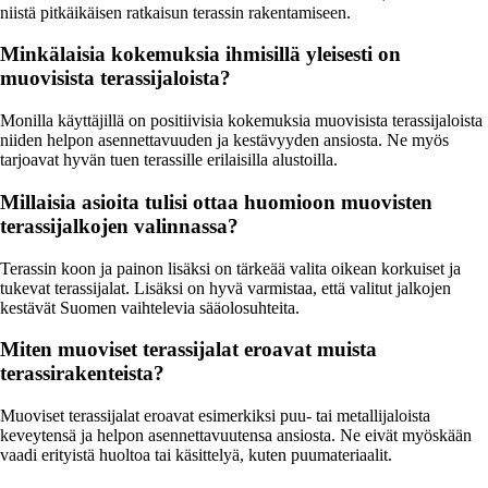
niistä pitkäikäisen ratkaisun terassin rakentamiseen.
Minkälaisia kokemuksia ihmisillä yleisesti on
muovisista terassijaloista?
Monilla käyttäjillä on positiivisia kokemuksia muovisista terassijaloista
niiden helpon asennettavuuden ja kestävyyden ansiosta. Ne myös
tarjoavat hyvän tuen terassille erilaisilla alustoilla.
Millaisia asioita tulisi ottaa huomioon muovisten
terassijalkojen valinnassa?
Terassin koon ja painon lisäksi on tärkeää valita oikean korkuiset ja
tukevat terassijalat. Lisäksi on hyvä varmistaa, että valitut jalkojen
kestävät Suomen vaihtelevia sääolosuhteita.
Miten muoviset terassijalat eroavat muista
terassirakenteista?
Muoviset terassijalat eroavat esimerkiksi puu- tai metallijaloista
keveytensä ja helpon asennettavuutensa ansiosta. Ne eivät myöskään
vaadi erityistä huoltoa tai käsittelyä, kuten puumateriaalit.