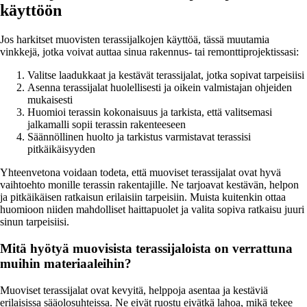
käyttöön
Jos harkitset muovisten terassijalkojen käyttöä, tässä muutamia
vinkkejä, jotka voivat auttaa sinua rakennus- tai remonttiprojektissasi:
Valitse laadukkaat ja kestävät terassijalat, jotka sopivat tarpeisiisi
Asenna terassijalat huolellisesti ja oikein valmistajan ohjeiden
mukaisesti
Huomioi terassin kokonaisuus ja tarkista, että valitsemasi
jalkamalli sopii terassin rakenteeseen
Säännöllinen huolto ja tarkistus varmistavat terassisi
pitkäikäisyyden
Yhteenvetona voidaan todeta, että muoviset terassijalat ovat hyvä
vaihtoehto monille terassin rakentajille. Ne tarjoavat kestävän, helpon
ja pitkäikäisen ratkaisun erilaisiin tarpeisiin. Muista kuitenkin ottaa
huomioon niiden mahdolliset haittapuolet ja valita sopiva ratkaisu juuri
sinun tarpeisiisi.
Mitä hyötyä muovisista terassijaloista on verrattuna
muihin materiaaleihin?
Muoviset terassijalat ovat kevyitä, helppoja asentaa ja kestäviä
erilaisissa sääolosuhteissa. Ne eivät ruostu eivätkä lahoa, mikä tekee